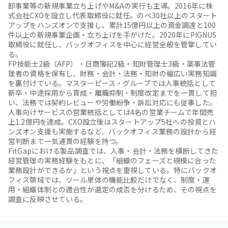
卸事業等の新規事業立ち上げやM&Aの実行も主導。2016年に株
式会社CXOを設立し代表取締役に就任。のべ30社以上のスタート
アップをハンズオンで支援し、累計15億円以上の資金調達と100
件以上の新規事業企画・立ち上げを手がけた。2020年にPIGNUS
取締役に就任し、バックオフィスを中心に経営全般を管掌してい
る。

FP技能士2級（AFP）・日商簿記2級・知財管理士3級・薬事法管
理者の資格を保有し、財務・会計・法務・知財の幅広い実務知識
を裏付けている。マスターピース・グループでは人事統括として
新卒・中途採用から育成・離職抑制・制度改定までを一貫して担
い、法務では契約レビューや労働紛争・訴訟対応にも従事した。
人事向けサービスの営業統括としては4名の営業チームで年間売
上1.2億円を達成。CXO設立後はスタートアップ5社への投資とハ
ンズオン支援も実施するなど、バックオフィス業務の設計から経
営判断まで一気通貫の経験を持つ。

FitGapにおける製品調査では、人事・会計・法務を横断してきた
経営管理の実務経験をもとに、「組織のフェーズと規模に合った
業務設計ができるか」という視点を重視している。特にバックオ
フィス領域では、ツール単体の機能比較だけでなく、制度・運
用・組織体制との適合性が選定の成否を分けるため、その視点を
調査に反映させている。