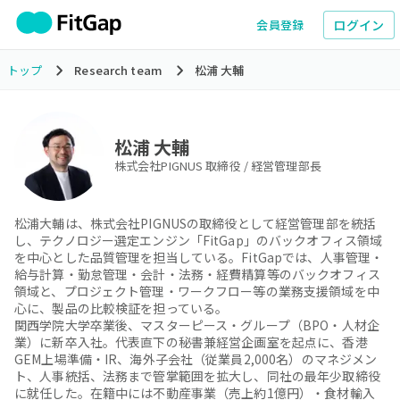
ログイン
会員登録
トップ
Research team
松浦 大輔
松浦 大輔
株式会社PIGNUS 取締役 / 経営管理部長
松浦大輔は、株式会社PIGNUSの取締役として経営管理部を統括
し、テクノロジー選定エンジン「FitGap」のバックオフィス領域
を中心とした品質管理を担当している。FitGapでは、人事管理・
給与計算・勤怠管理・会計・法務・経費精算等のバックオフィス
領域と、プロジェクト管理・ワークフロー等の業務支援領域を中
心に、製品の比較検証を担っている。

関西学院大学卒業後、マスターピース・グループ（BPO・人材企
業）に新卒入社。代表直下の秘書兼経営企画室を起点に、香港
GEM上場準備・IR、海外子会社（従業員2,000名）のマネジメン
ト、人事統括、法務まで管掌範囲を拡大し、同社の最年少取締役
に就任した。在籍中には不動産事業（売上約1億円）・食材輸入