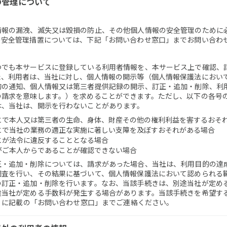
報の管理について
情報の漏洩、滅失又は毀損の防止、その他個人情報の安全管理のために
の安全管理措置については、下記「お問い合わせ窓口」までお問い合わ
つでも本サービスに登録している利用者情報を、本サービス上で確認、
た、利用者は、当社に対し、個人情報の開示等（個人情報保護法におい
的の通知、個人情報又は第三者提供記録の開示、訂正・追加・削除、利
の請求を意味します。）を求めることができます。ただし、以下の各号
は、当社は、開示を行わないことがあります。
とで本人又は第三者の生命、身体、財産その他の権利利益を害するおそ
とで当社の業務の適正な実施に著しい支障を及ぼすおそれがある場合
とが法令に違反することとなる場合
がご本人からであることが確認できない場合
正・追加・削除については、請求があった場合、当社は、利用目的の達
調査を行い、その結果に基づいて、個人情報保護法において認められる
の訂正・追加・削除を行います。なお、当該手続きは、別途当社が定め
途当社が定める手数料が発生する場合があります。当該手続きを希望す
他」に記載の「お問い合わせ窓口」までご連絡ください。