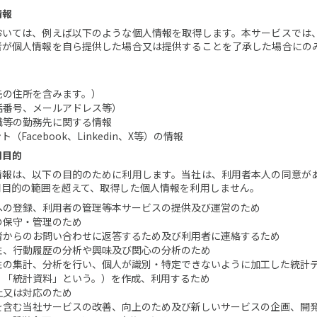
情報
おいては、例えば以下のような個人情報を取得します。本サービスでは
者が個人情報を自ら提供した場合又は提供することを了承した場合にの
先の住所を含みます。）
話番号、メールアドレス等）
職等の勤務先に関する情報
ト（Facebook、Linkedin、X等）の情報
用目的
情報は、以下の目的のために利用します。当社は、利用者本人の同意が
用目的の範囲を超えて、取得した個人情報を利用しません。
への登録、利用者の管理等本サービスの提供及び運営のため
の保守・管理のため
者からのお問い合わせに返答するため及び利用者に連絡するため
性、行動履歴の分析や興味及び関心の分析のため
性の集計、分析を行い、個人が識別・特定できないように加工した統計
、「統計資料」という。）を作成、利用するため
止又は対応のため
を含む当社サービスの改善、向上のため及び新しいサービスの企画、開