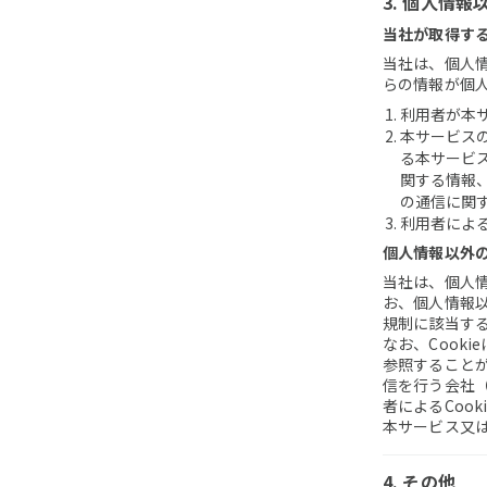
3. 個人情
当社が取得す
当社は、個人
らの情報が個
利用者が本
本サービス
る本サービス
関する情報
の通信に関
利用者によ
個人情報以外
当社は、個人
お、個人情報
規制に該当す
なお、Cook
参照すること
信を行う会社
者によるCoo
本サービス又は
4. その他