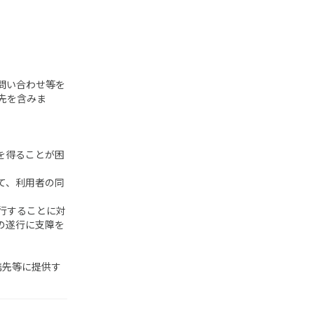
問い合わせ等を
先を含みま
を得ることが困
て、利用者の同
行することに対
の遂行に支障を
携先等に提供す
。