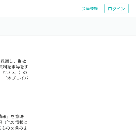
ログイン
会員登録
と認識し、当社
（資料請求等をす
」という。）の
下、「本プライバ
情報」を意味
報（他の情報と
るものを含みま