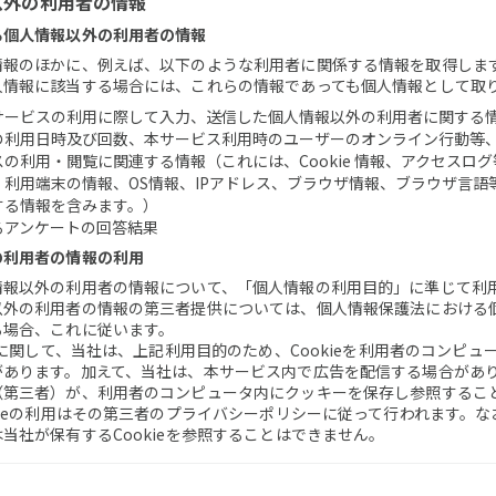
報以外の利用者の情報
る個人情報以外の利用者の情報
情報のほかに、例えば、以下のような利用者に関係する情報を取得しま
人情報に該当する場合には、これらの情報であっても個人情報として取
サービスの利用に際して入力、送信した個人情報以外の利用者に関する
の利用日時及び回数、本サービス利用時のユーザーのオンライン行動等
の利用・閲覧に関連する情報（これには、Cookie 情報、アクセスロ
、利用端末の情報、OS情報、IPアドレス、ブラウザ情報、ブラウザ言語
する情報を含みます。）
るアンケートの回答結果
の利用者の情報の利用
情報以外の利用者の情報について、「個人情報の利用目的」に準じて利
以外の利用者の情報の第三者提供については、個人情報保護法における
る場合、これに従います。
ieに関して、当社は、上記利用目的のため、Cookieを利用者のコンピュ
があります。加えて、当社は、本サービス内で広告を配信する場合があ
（第三者）が、利用者のコンピュータ内にクッキーを保存し参照するこ
kieの利用はその第三者のプライバシーポリシーに従って行われます。
当社が保有するCookieを参照することはできません。