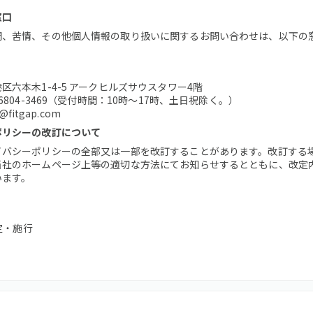
窓口
問、苦情、その他個人情報の取り扱いに関するお問い合わせは、以下の
区六本木1-4-5 アークヒルズサウスタワー4階
6804-3469（受付時間：10時～17時、土日祝除く。）
@fitgap.com
ポリシーの改訂について
イバシーポリシーの全部又は一部を改訂することがあります。改訂する
当社のホームページ上等の適切な方法にてお知らせするとともに、改定
います。
制定・施行