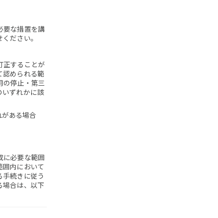
必要な措置を講
せください。
訂正することが
て認められる範
用の停止・第三
のいずれかに該
れがある場合
成に必要な範囲
範囲内において
る手続きに従う
る場合は、以下