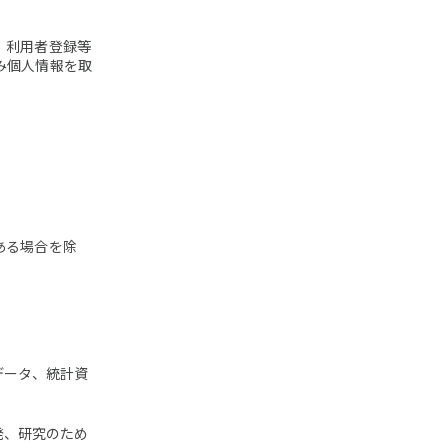
、利用者登録等
み個人情報を取
ある場合を除
データ、統計資
発、研究のため