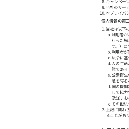
キャンペー
当社のサー
本プライバ
個人情報の第
当社は以下
利用者が
行った場
す。）に
利用者が
法令に基
人の生命
難である
公衆衛生
意を得る
国の機関
して協力
及ぼすお
その他法
上記に関わ
ることがあ