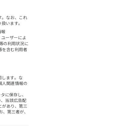
す。なお、これ
り扱います。
情報
、ユーザーによ
グ等の利用状況に
等を含む利用者
用します。な
個人関連情報の
ータに保存し、
り、当該広告配
とがあり、第三
なお、第三者が、