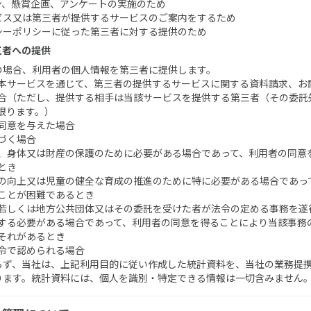
ン、懸賞企画、アンケートの実施のため
ビス又は第三者が提供するサービスのご案内をするため
シーポリシーに従った第三者に対する提供のため
三者への提供
の場合、利用者の個人情報を第三者に提供します。
本サービスを通じて、第三者の提供するサービスに関する資料請求、お
合（ただし、提供する相手は当該サービスを提供する第三者（その委託
限ります。）
同意を与えた場合
づく場合
、身体又は財産の保護のために必要がある場合であって、利用者の同意
とき
の向上又は児童の健全な育成の推進のために特に必要がある場合であっ
ことが困難であるとき
若しくは地方公共団体又はその委託を受けた者が法令の定める事務を遂
する必要がある場合であって、利用者の同意を得ることにより当該事務
それがあるとき
令で認められる場合
らず、当社は、上記利用目的に従い作成した統計資料を、当社の業務提
ります。統計資料には、個人を識別・特定できる情報は一切含みません