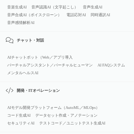
音楽生成AI
音声認識AI（文字起こし）
音声生成AI
音声合成AI（ボイスクローン）
電話応対AI
同時通訳AI
音声感情解析AI
チャット・対話
AIチャットボット（Web／アプリ導入
バーチャルアシスタント／バーチャルヒューマン
AI FAQシステム
メンタルヘルスAI
開発・ITオペレーション
AIモデル開発プラットフォーム（AutoML／MLOps）
コード生成AI
データセット作成・アノテーション
セキュリティAI
テストコード／ユニットテスト生成AI