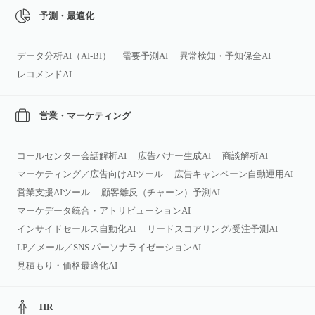
予測・最適化
データ分析AI（AI‑BI）
需要予測AI
異常検知・予知保全AI
レコメンドAI
営業・マーケティング
コールセンター会話解析AI
広告バナー生成AI
商談解析AI
マーケティング／広告向けAIツール
広告キャンペーン自動運用AI
営業支援AIツール
顧客離反（チャーン）予測AI
マーケデータ統合・アトリビューションAI
インサイドセールス自動化AI
リードスコアリング/受注予測AI
LP／メール／SNS パーソナライゼーションAI
見積もり・価格最適化AI
HR