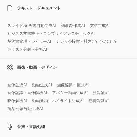
テキスト・ドキュメント
スライド/企画書自動生成AI
議事録作成AI
文章生成AI
ビジネス文書校正・コンプライアンスチェックAI
契約書管理・レビューAI
ナレッジ検索・社内QA（RAG）AI
テキスト分類・分析AI
画像・動画・デザイン
画像生成AI
動画生成AI
画像編集・拡張AI
画像認識・画像解析AI
アバター動画生成AI
顔認証AI
映像解析AI
動画要約・ハイライト生成AI
感情認識AI
商品画像自動生成AI
音声・言語処理