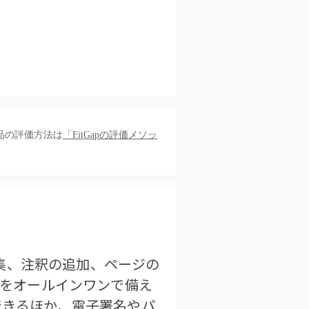
品の評価方法は
「FitGapの評価メソッ
編集、注釈の追加、ページの
能をオールインワンで備え
できるほか、電子署名やパ