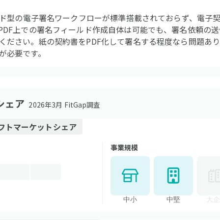
ラウド型の電子署名ワークフローが標準搭載されておらず、電子
PDF上での署名フィールド作成自体は可能でも、署名依頼の
ください。紙の契約書をPDF化して署名する程度なら問題あ
が必要です。
シェア
2026年3月 FitGap調査
フト
マーケットシェア
事業規模
中小
中堅
大企