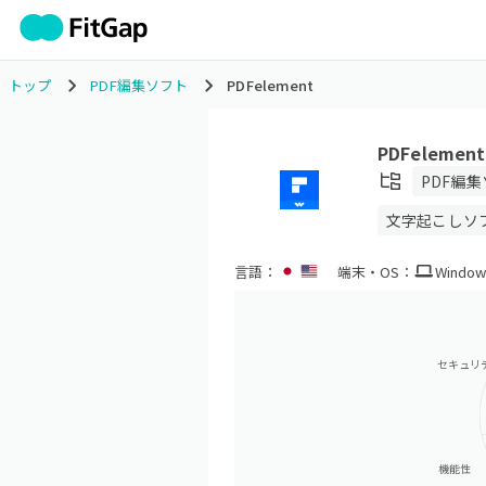
トップ
PDF編集ソフト
PDFelement
PDFelement
PDF編
文字起こしソ
言語：
端末・OS：
Window
セキュリ
機能性