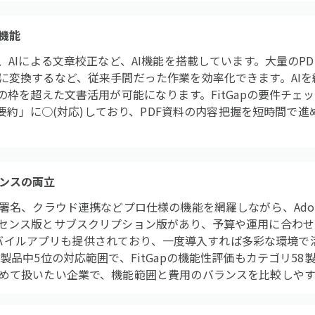
機能
、AIによる文章校正など、AI機能を搭載しています。大量のP
に変換するなど、従来手間だった作業を効率化できます。AI
の枠を超えた文書活用が可能になります。FitGapの要件チェ
AI要約」に○(対応)しており、PDF資料の内容把握を短時間で
ンスの両立
子署名、クラウド連携などプロ仕様の機能を網羅しながら、Ado
センス版とサブスクリプション版があり、予算や運用に合わせ
応でモバイルアプリも提供されており、一度導入すれば多彩な環境で活
製品中5位の対応範囲で、FitGapの機能性評価もカテゴリ58製
めて扱いたい企業で、機能範囲と費用のバランスを比較しやす