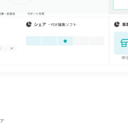
連携・拡張性
サポート充実
シェア
事
~
PDF編集ソフト
金
×
中
ア