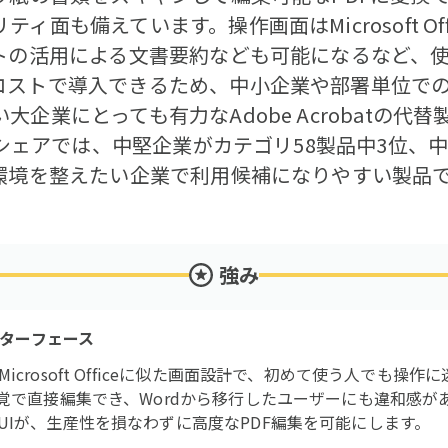
ィ面も備えています。操作画面はMicrosoft Of
ントの活用による文書要約なども可能になるなど、
コストで導入できるため、中小企業や部署単位で
企業にとっても有力なAdobe Acrobatの代
模別シェアでは、中堅企業がカテゴリ58製品中3位、
集環境を整えたい企業で利用候補になりやすい製品
強み
ンターフェース
crosoft Officeに似た画面設計で、初めて使う人でも操
感覚で直接編集でき、Wordから移行したユーザーにも違和感
UIが、生産性を損なわずに高度なPDF編集を可能にします。