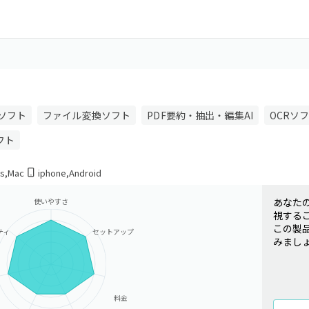
集ソフト
ファイル変換ソフト
PDF要約・抽出・編集AI
OCRソ
フト
s
,
Mac
iphone
,
Android
あなた
使いやすさ
視する
この製
ティ
セットアップ
みまし
料金