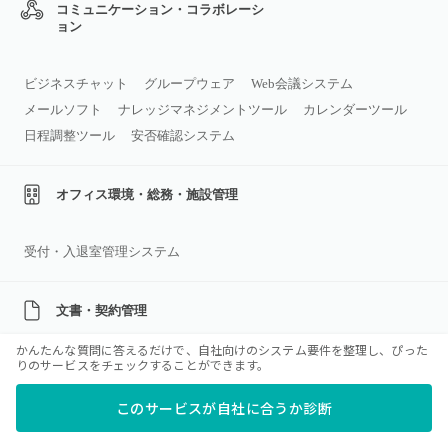
コミュニケーション・コラボレーシ
ョン
ビジネスチャット
グループウェア
Web会議システム
メールソフト
ナレッジマネジメントツール
カレンダーツール
日程調整ツール
安否確認システム
オフィス環境・総務・施設管理
受付・入退室管理システム
文書・契約管理
かんたんな質問に答えるだけで、自社向けのシステム要件を整理し、ぴった
りのサービスをチェックすることができます。
オフィススイート
電子契約システム
文書管理システム
マニュアル作成ツール
PDF編集ソフト
議事録作成ツール
このサービスが自社に合うか診断