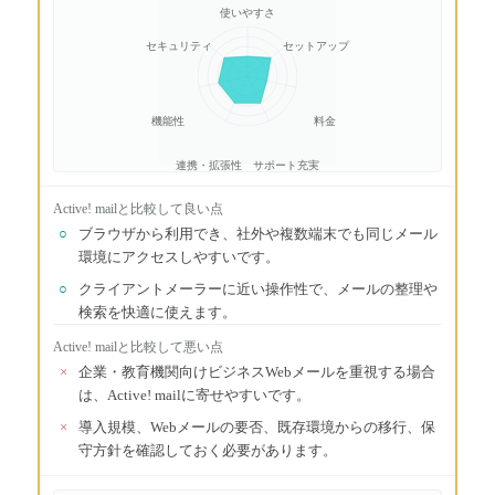
使いやすさ
セキュリティ
セットアップ
機能性
料金
連携・拡張性
サポート充実
Active! mail
と比較して良い点
○
ブラウザから利用でき、社外や複数端末でも同じメール
環境にアクセスしやすいです。
○
クライアントメーラーに近い操作性で、メールの整理や
検索を快適に使えます。
Active! mail
と比較して悪い点
×
企業・教育機関向けビジネスWebメールを重視する場合
は、Active! mailに寄せやすいです。
×
導入規模、Webメールの要否、既存環境からの移行、保
守方針を確認しておく必要があります。