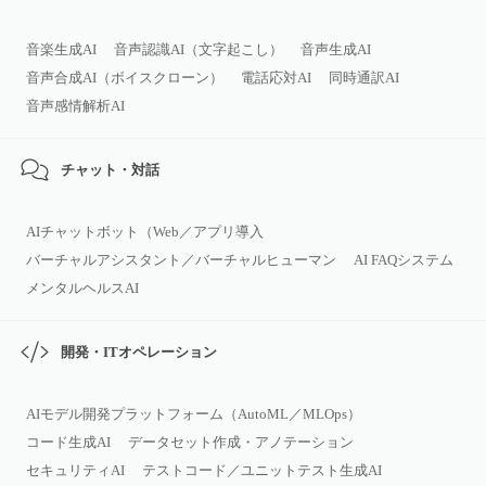
音楽生成AI
音声認識AI（文字起こし）
音声生成AI
音声合成AI（ボイスクローン）
電話応対AI
同時通訳AI
音声感情解析AI
チャット・対話
AIチャットボット（Web／アプリ導入
バーチャルアシスタント／バーチャルヒューマン
AI FAQシステム
メンタルヘルスAI
開発・ITオペレーション
AIモデル開発プラットフォーム（AutoML／MLOps）
コード生成AI
データセット作成・アノテーション
セキュリティAI
テストコード／ユニットテスト生成AI