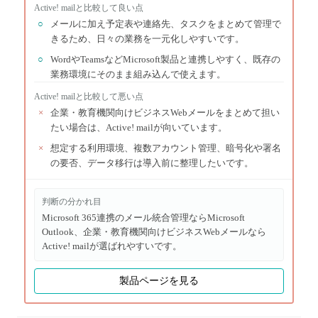
Active! mail
と比較して良い点
○
メールに加え予定表や連絡先、タスクをまとめて管理で
きるため、日々の業務を一元化しやすいです。
○
WordやTeamsなどMicrosoft製品と連携しやすく、既存の
業務環境にそのまま組み込んで使えます。
Active! mail
と比較して悪い点
×
企業・教育機関向けビジネスWebメールをまとめて担い
たい場合は、Active! mailが向いています。
×
想定する利用環境、複数アカウント管理、暗号化や署名
の要否、データ移行は導入前に整理したいです。
判断の分かれ目
Microsoft 365連携のメール統合管理ならMicrosoft
Outlook、企業・教育機関向けビジネスWebメールなら
Active! mailが選ばれやすいです。
製品ページを見る