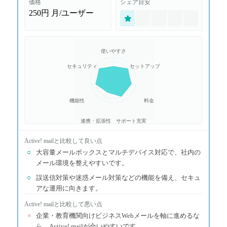
価格
シェア目安
250円
月/ユーザー
使いやすさ
セキュリティ
セットアップ
機能性
料金
連携・拡張性
サポート充実
Active! mail
と比較して良い点
○
大容量メールボックスとマルチデバイス対応で、社内の
メール環境を整えやすいです。
○
誤送信対策や迷惑メール対策などの機能を備え、セキュ
アな運用に向きます。
Active! mail
と比較して悪い点
×
企業・教育機関向けビジネスWebメールを軸に進めるな
ら、Active! mailが合いやすいです。