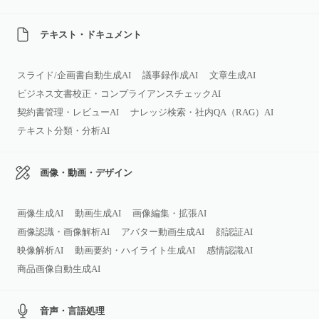
テキスト・ドキュメント
スライド/企画書自動生成AI
議事録作成AI
文章生成AI
ビジネス文書校正・コンプライアンスチェックAI
契約書管理・レビューAI
ナレッジ検索・社内QA（RAG）AI
テキスト分類・分析AI
画像・動画・デザイン
画像生成AI
動画生成AI
画像編集・拡張AI
画像認識・画像解析AI
アバター動画生成AI
顔認証AI
映像解析AI
動画要約・ハイライト生成AI
感情認識AI
商品画像自動生成AI
音声・言語処理