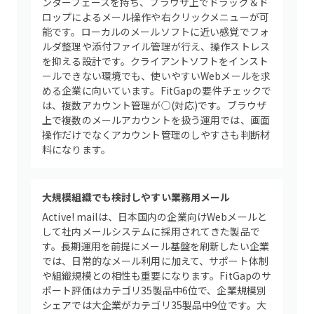
ンターフェースを持ち、ブラウザ上でドラッグ＆ド
ロップによるメール操作や右クリックメニューが可
能です。ローカルのメールソフトに近い感覚でフォ
ルダ整理や添付ファイル管理が行え、操作ストレス
を抑える設計です。クライアントソフトをインスト
ールできない環境でも、使いやすいWebメールを求
める企業に向いています。FitGapの要件チェックで
は、複数アカウント管理が○(対応)です。ブラウザ
上で複数のメールアカウントを扱う運用では、画面
操作だけでなくアカウント管理のしやすさも判断材
料になります。
大規模組織でも検討しやすい業務用メール
Active! mailは、日本国内の企業向けWebメールと
して社内メールシステムに採用されてきた製品で
す。長期運用を前提にメール基盤を刷新したい企業
では、日常的なメール利用に加えて、サポート体制
や組織規模との相性も重要になります。FitGapのサ
ポート評価はカテゴリ35製品中6位で、企業規模別
シェアでは大企業がカテゴリ35製品中9位です。大