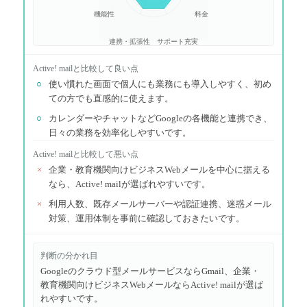
機能性
料金
連携・拡張性
サポート充実
Active! mail
と比較して良い点
○
使い慣れた画面で個人にも業務にも導入しやすく、初め
ての方でも直感的に使えます。
○
カレンダーやチャットなどGoogleの各機能と連携でき、
日々の業務を効率化しやすいです。
Active! mail
と比較して悪い点
×
企業・教育機関向けビジネスWebメールを中心に据える
なら、Active! mailが選ばれやすいです。
×
利用人数、既存メールサーバーや認証連携、迷惑メール
対策、運用体制を事前に確認しておきたいです。
判断の分かれ目
Googleのクラウド型メールサービスならGmail、企業・
教育機関向けビジネスWebメールならActive! mailが選ば
れやすいです。