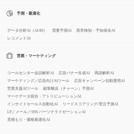
予測・最適化
データ分析AI（AI‑BI）
需要予測AI
異常検知・予知保全AI
レコメンドAI
営業・マーケティング
コールセンター会話解析AI
広告バナー生成AI
商談解析AI
マーケティング／広告向けAIツール
広告キャンペーン自動運用AI
営業支援AIツール
顧客離反（チャーン）予測AI
マーケデータ統合・アトリビューションAI
インサイドセールス自動化AI
リードスコアリング/受注予測AI
LP／メール／SNS パーソナライゼーションAI
見積もり・価格最適化AI