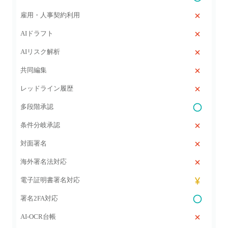
雇用・人事契約利用
AIドラフト
AIリスク解析
共同編集
レッドライン履歴
多段階承認
条件分岐承認
対面署名
海外署名法対応
電子証明書署名対応
署名2FA対応
AI‑OCR台帳