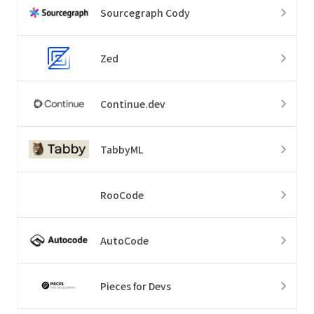
Sourcegraph Cody
Zed
Continue.dev
TabbyML
RooCode
AutoCode
Pieces for Devs