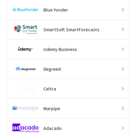
Blue Yonder
SmartSoft SmartForecasts
Udemy Business
Degreed
Celtra
Marpipe
Adacado