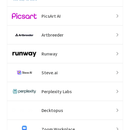
PicsArt AI
Artbreeder
Runway
Steve.ai
Perplexity Labs
Decktopus
Zoom Workplace