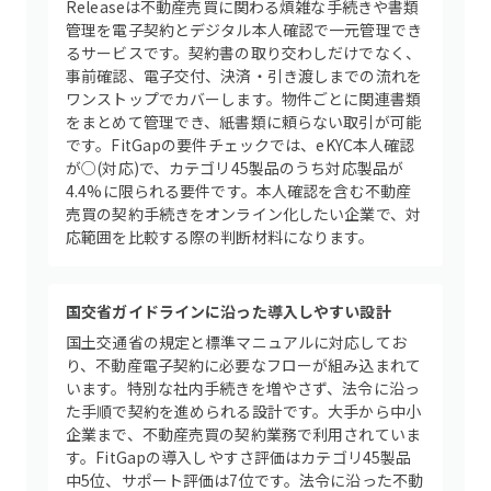
Releaseは不動産売買に関わる煩雑な手続きや書類
管理を電子契約とデジタル本人確認で一元管理でき
るサービスです。契約書の取り交わしだけでなく、
事前確認、電子交付、決済・引き渡しまでの流れを
ワンストップでカバーします。物件ごとに関連書類
をまとめて管理でき、紙書類に頼らない取引が可能
です。FitGapの要件チェックでは、eKYC本人確認
が○(対応)で、カテゴリ45製品のうち対応製品が
4.4%に限られる要件です。本人確認を含む不動産
売買の契約手続きをオンライン化したい企業で、対
応範囲を比較する際の判断材料になります。
国交省ガイドラインに沿った導入しやすい設計
国土交通省の規定と標準マニュアルに対応してお
り、不動産電子契約に必要なフローが組み込まれて
います。特別な社内手続きを増やさず、法令に沿っ
た手順で契約を進められる設計です。大手から中小
企業まで、不動産売買の契約業務で利用されていま
す。FitGapの導入しやすさ評価はカテゴリ45製品
中5位、サポート評価は7位です。法令に沿った不動