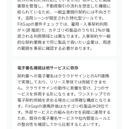
書類を管理し、不動産取引の流れを想定した機能に
絞られているため、一般企業間の契約には不向きで
す。活用シーンが限定された特化型ツールです。
FitGapの要件チェックでは、雇用・人事契約利用
が×(非推奨)で、カテゴリ45製品のうち91.1%が推
奨される利用領域とは異なります。人事契約や一般
的な契約業務まで同じ製品で扱いたい企業は、用途
の範囲を事前に確認する必要があります。
電子署名機能は他サービスに依存
契約書への電子署名はクラウドサインとのAPI連携
で実現しており、リリース単体では完結できませ
ん。クラウドサインの動作に影響を受け、2つのサ
ービスを併用する形になります。ワンストップでの
電子契約完結を求める場合には煩雑な構成となりま
す。FitGapの連携評価はカテゴリ45製品中29位で
す。外部サービスとの組み合わせを前提に運用する
ため、既存の電子署名サービスや社内管理ルールと
の整合性を確認してから比較するとよいです。