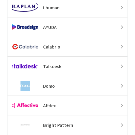
i.human
AYUDA
Calabrio
Talkdesk
Domo
Affdex
Bright Pattern