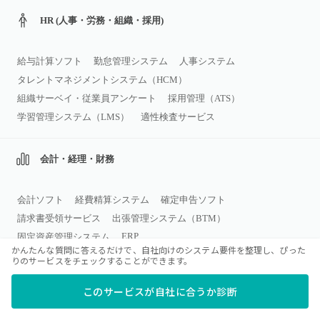
HR (人事・労務・組織・採用)
給与計算ソフト
勤怠管理システム
人事システム
タレントマネジメントシステム（HCM）
組織サーベイ・従業員アンケート
採用管理（ATS）
学習管理システム（LMS）
適性検査サービス
会計・経理・財務
会計ソフト
経費精算システム
確定申告ソフト
請求書受領サービス
出張管理システム（BTM）
ERP
固定資産管理システム
かんたんな質問に答えるだけで、自社向けのシステム要件を整理し、ぴった
りのサービスをチェックすることができます。
営業・マーケティング
このサービスが自社に合うか診断
CRMツール
名刺管理ソフト
営業支援ツール（SFA）