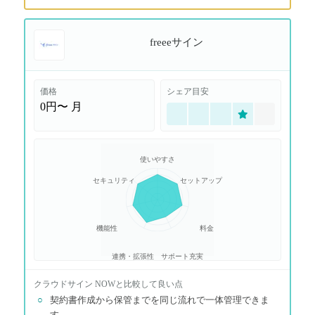
freeeサイン
価格
シェア目安
0円〜
月
使いやすさ
セキュリティ
セットアップ
機能性
料金
連携・拡張性
サポート充実
クラウドサイン NOW
と比較して良い点
○
契約書作成から保管までを同じ流れで一体管理できま
す。