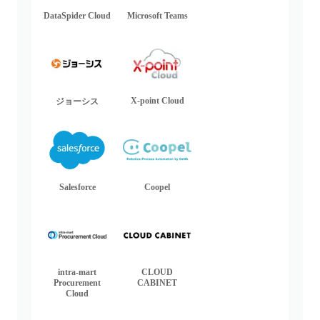
DataSpider Cloud
Microsoft Teams
X-point Cloud
ジョーシス
Salesforce
Coopel
intra-mart
CLOUD
Procurement
CABINET
Cloud