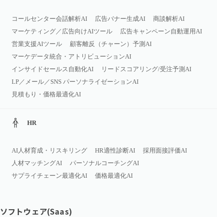
コールセンター会話解析AI
広告バナー生成AI
商談解析AI
マーケティング／広告向けAIツール
広告キャンペーン自動運用AI
営業支援AIツール
顧客離反（チャーン）予測AI
マーケデータ統合・アトリビューションAI
インサイドセールス自動化AI
リードスコアリング/受注予測AI
LP／メール／SNS パーソナライゼーションAI
見積もり・価格最適化AI
HR
AI人材育成・リスキリング
HR適性診断AI
採用面接評価AI
人材マッチングAI
パーソナルコーチングAI
サプライチェーン最適化AI
価格最適化AI
ソフトウェア(Saas)