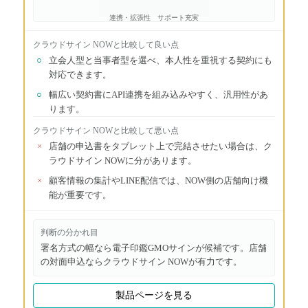
連携・拡張性
サポート充実
クラウドサイン NOW
と比較して良い点
○
立会人型と当事者型を選べ、本人性を重視する契約にも
対応できます。
○
幅広い契約書にAPI連携を組み込みやすく、汎用性があ
ります。
クラウドサイン NOW
と比較して悪い点
×
店舗の申込書をタブレット上で完結させたい場合は、ク
ラウドサイン NOWに分があります。
×
顧客情報の集計やLINE配信では、NOW側の店舗向け機
能が重要です。
判断の分かれ目
署名方式の幅なら電子印鑑GMOサインが候補です。店舗
の対面申込ならクラウドサイン NOWが有力です。
製品ページを見る