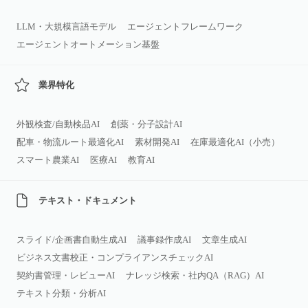
LLM・大規模言語モデル
エージェントフレームワーク
エージェントオートメーション基盤
業界特化
外観検査/自動検品AI
創薬・分子設計AI
配車・物流ルート最適化AI
素材開発AI
在庫最適化AI（小売）
スマート農業AI
医療AI
教育AI
テキスト・ドキュメント
スライド/企画書自動生成AI
議事録作成AI
文章生成AI
ビジネス文書校正・コンプライアンスチェックAI
契約書管理・レビューAI
ナレッジ検索・社内QA（RAG）AI
テキスト分類・分析AI