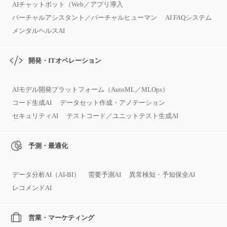
AIチャットボット（Web／アプリ導入
バーチャルアシスタント／バーチャルヒューマン
AI FAQシステム
メンタルヘルスAI
開発・ITオペレーション
AIモデル開発プラットフォーム（AutoML／MLOps）
コード生成AI
データセット作成・アノテーション
セキュリティAI
テストコード／ユニットテスト生成AI
予測・最適化
データ分析AI（AI‑BI）
需要予測AI
異常検知・予知保全AI
レコメンドAI
営業・マーケティング