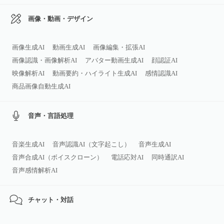
画像・動画・デザイン
画像生成AI
動画生成AI
画像編集・拡張AI
画像認識・画像解析AI
アバター動画生成AI
顔認証AI
映像解析AI
動画要約・ハイライト生成AI
感情認識AI
商品画像自動生成AI
音声・言語処理
音楽生成AI
音声認識AI（文字起こし）
音声生成AI
音声合成AI（ボイスクローン）
電話応対AI
同時通訳AI
音声感情解析AI
チャット・対話