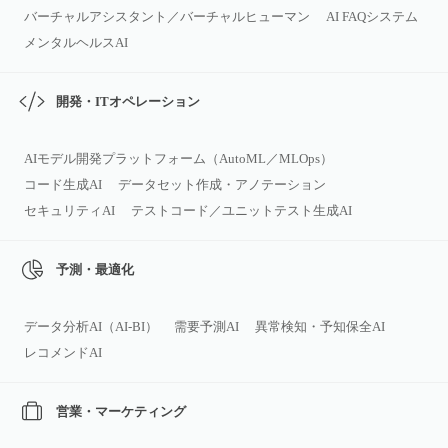
バーチャルアシスタント／バーチャルヒューマン
AI FAQシステム
メンタルヘルスAI
開発・ITオペレーション
AIモデル開発プラットフォーム（AutoML／MLOps）
コード生成AI
データセット作成・アノテーション
セキュリティAI
テストコード／ユニットテスト生成AI
予測・最適化
データ分析AI（AI‑BI）
需要予測AI
異常検知・予知保全AI
レコメンドAI
営業・マーケティング