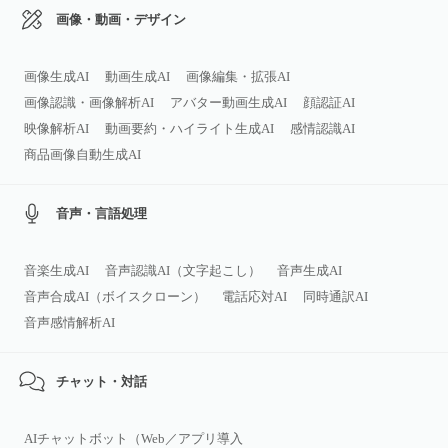
画像・動画・デザイン
画像生成AI
動画生成AI
画像編集・拡張AI
画像認識・画像解析AI
アバター動画生成AI
顔認証AI
映像解析AI
動画要約・ハイライト生成AI
感情認識AI
商品画像自動生成AI
音声・言語処理
音楽生成AI
音声認識AI（文字起こし）
音声生成AI
音声合成AI（ボイスクローン）
電話応対AI
同時通訳AI
音声感情解析AI
チャット・対話
AIチャットボット（Web／アプリ導入