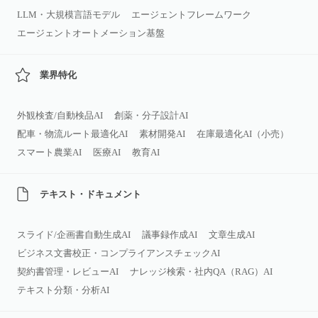
LLM・大規模言語モデル
エージェントフレームワーク
エージェントオートメーション基盤
業界特化
外観検査/自動検品AI
創薬・分子設計AI
配車・物流ルート最適化AI
素材開発AI
在庫最適化AI（小売）
スマート農業AI
医療AI
教育AI
テキスト・ドキュメント
スライド/企画書自動生成AI
議事録作成AI
文章生成AI
ビジネス文書校正・コンプライアンスチェックAI
契約書管理・レビューAI
ナレッジ検索・社内QA（RAG）AI
テキスト分類・分析AI