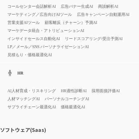
コールセンター会話解析AI
広告バナー生成AI
商談解析AI
マーケティング／広告向けAIツール
広告キャンペーン自動運用AI
営業支援AIツール
顧客離反（チャーン）予測AI
マーケデータ統合・アトリビューションAI
インサイドセールス自動化AI
リードスコアリング/受注予測AI
LP／メール／SNS パーソナライゼーションAI
見積もり・価格最適化AI
HR
AI人材育成・リスキリング
HR適性診断AI
採用面接評価AI
人材マッチングAI
パーソナルコーチングAI
サプライチェーン最適化AI
価格最適化AI
ソフトウェア(Saas)