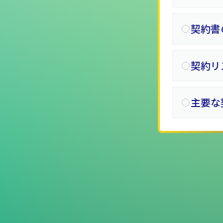
契約書
契約リ
主要な