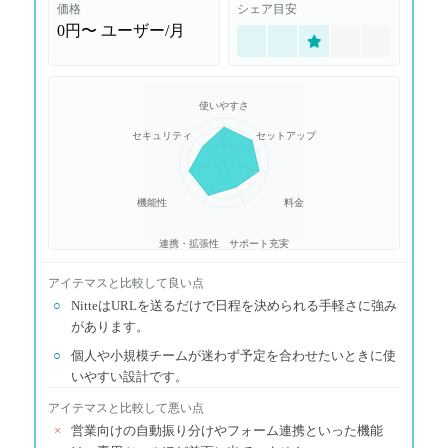
価格
シェア目安
0円〜
ユーザー/月
使いやすさ
セキュリティ
セットアップ
機能性
料金
連携・拡張性
サポート充実
アイテマス
と比較して良い点
○
NitteはURLを送るだけで日程を決められる手軽さに強み
があります。
○
個人や小規模チームが迷わず予定を合わせたいときに使
いやすい設計です。
アイテマス
と比較して悪い点
×
営業向けの自動振り分けやフォーム連携といった機能