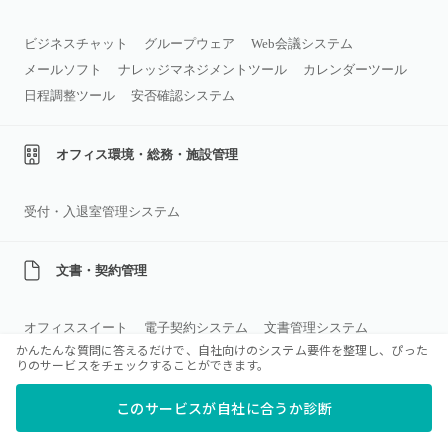
ビジネスチャット
グループウェア
Web会議システム
メールソフト
ナレッジマネジメントツール
カレンダーツール
日程調整ツール
安否確認システム
オフィス環境・総務・施設管理
受付・入退室管理システム
文書・契約管理
オフィススイート
電子契約システム
文書管理システム
かんたんな質問に答えるだけで、自社向けのシステム要件を整理し、ぴった
マニュアル作成ツール
PDF編集ソフト
議事録作成ツール
りのサービスをチェックすることができます。
このサービスが自社に合うか診断
プロジェクト管理・業務効率化