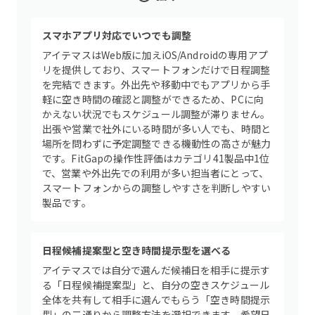
スマホアプリ対応でいつでも調整
アイテマスはWeb版に加えiOS/Androidの専用アプ
リを提供しており、スマートフォンだけで日程調整
を完結できます。外出先や移動中でもアプリから手
軽に空き時間の確認と調整ができるため、PCに向
かえない状況でもスケジュール調整が滞りません。
出張や営業で社外にいる時間が多い人でも、時間と
場所を問わずに予定調整できる機動性の高さが魅力
です。FitGapの操作性評価はカテゴリ41製品中1位
で、営業や外出先での利用が多い担当者にとって、
スマートフォンからの調整しやすさを判断しやすい
製品です。
日程候補提案型と空き時間提示型を選べる
アイテマスでは自分で選んだ候補日を相手に提示す
る「日程候補提案型」と、自分の空きスケジュール
全体を共有して相手に選んでもらう「空き時間提示
型」の二通りから調整方法を選択できます。希望日