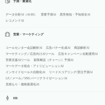
予測・最適化
データ分析AI（AI‑BI）
需要予測AI
異常検知・予知保全AI
レコメンドAI
営業・マーケティング
コールセンター会話解析AI
広告バナー生成AI
商談解析AI
マーケティング／広告向けAIツール
広告キャンペーン自動運用AI
営業支援AIツール
顧客離反（チャーン）予測AI
マーケデータ統合・アトリビューションAI
インサイドセールス自動化AI
リードスコアリング/受注予測AI
LP／メール／SNS パーソナライゼーションAI
見積もり・価格最適化AI
HR