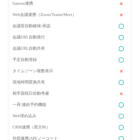
Garoon連携
Web会議連携（Zoom/Teams/Meet）
会議室自動確保/承認
会議URL自動発行
会議URL自動共有
予定自動登録
タイムゾーン複数表示
現地時間変換共有
相手国祝日自動考慮
一斉/連続予約機能
Web埋め込み
CRM連携（双方向）
外部連携/API/ノーコード