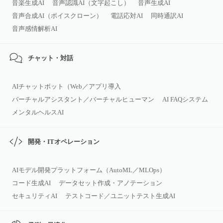
音楽生成AI
音声認識AI（文字起こし）
音声生成AI
音声合成AI（ボイスクローン）
電話応対AI
同時通訳AI
音声感情解析AI
チャット・対話
AIチャットボット（Web／アプリ導入
バーチャルアシスタント／バーチャルヒューマン
AI FAQシステム
メンタルヘルスAI
開発・ITオペレーション
AIモデル開発プラットフォーム（AutoML／MLOps）
コード生成AI
データセット作成・アノテーション
セキュリティAI
テストコード／ユニットテスト生成AI