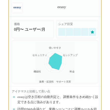
eeasy
価格
シェア目安
0円〜
ユーザー/月
使いやすさ
セキュリティ
セットアップ
機能性
料金
連携・拡張性
サポート充実
アイテマス
と比較して良い点
○
eeasyは空き日程の自動判定と、調整条件をきめ細かく設
定できる点に強みがあります。
○
訪問やWeb会議など、業務シーンごとに調整ルールを切