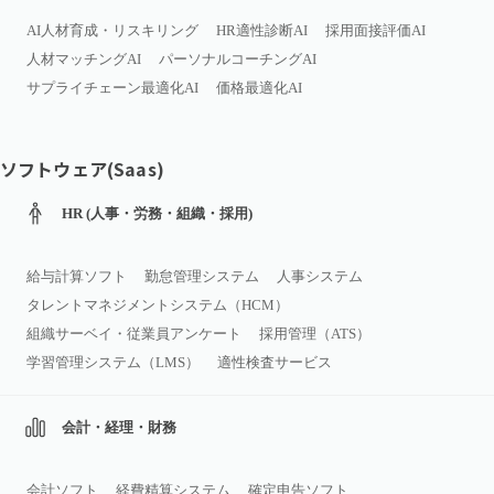
AI人材育成・リスキリング
HR適性診断AI
採用面接評価AI
人材マッチングAI
パーソナルコーチングAI
サプライチェーン最適化AI
価格最適化AI
ソフトウェア(Saas)
HR (人事・労務・組織・採用)
給与計算ソフト
勤怠管理システム
人事システム
タレントマネジメントシステム（HCM）
組織サーベイ・従業員アンケート
採用管理（ATS）
学習管理システム（LMS）
適性検査サービス
会計・経理・財務
会計ソフト
経費精算システム
確定申告ソフト