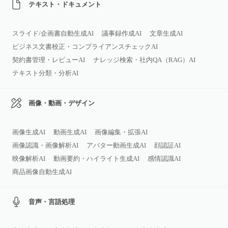
テキスト・ドキュメント
スライド/企画書自動生成AI
議事録作成AI
文章生成AI
ビジネス文書校正・コンプライアンスチェックAI
契約書管理・レビューAI
ナレッジ検索・社内QA（RAG）AI
テキスト分類・分析AI
画像・動画・デザイン
画像生成AI
動画生成AI
画像編集・拡張AI
画像認識・画像解析AI
アバター動画生成AI
顔認証AI
映像解析AI
動画要約・ハイライト生成AI
感情認識AI
商品画像自動生成AI
音声・言語処理