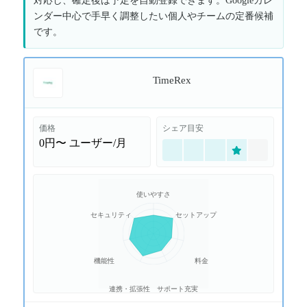
対応し、確定後は予定を自動登録できます。Googleカレ
ンダー中心で手早く調整したい個人やチームの定番候補
です。
TimeRex
価格
シェア目安
0円〜
ユーザー/月
使いやすさ
セキュリティ
セットアップ
機能性
料金
連携・拡張性
サポート充実