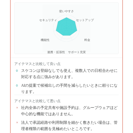
使いやすさ
セキュリティ
セットアップ
機能性
料金
連携・拡張性
サポート充実
アイテマス
と比較して良い点
○
スケコンは登録なしでも使え、複数人での日程合わせに
対応する点に強みがあります。
○
AIの提案で候補出しの手間を減らしたいときに頼りにな
ります。
アイテマス
と比較して悪い点
×
社内全体の予定共有や施設予約は、グループウェアほど
中心的な機能ではありません。
×
法人で承認経路や利用制限を細かく敷きたい場合は、管
理者権限の範囲を見極めたいところです。