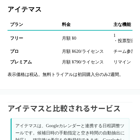
アイテマス
プラン
料金
主な機能・備
1
フリー
月額 ¥0
・投票型日程
プロ
月額 ¥620/ライセンス
チーム参加人数無
プレミアム
月額 ¥790/ライセンス
リマインド強
表示価格は税込。無料トライアルは初回購入分のみ2週間。
アイテマスと比較されるサービス
アイテマスは、Googleカレンダーと連携する日程調整ツ
ールです。候補日時の手動指定と空き時間の自動抽出に