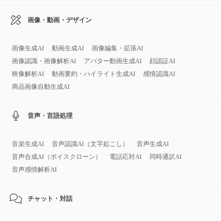
画像・動画・デザイン
画像生成AI
動画生成AI
画像編集・拡張AI
画像認識・画像解析AI
アバター動画生成AI
顔認証AI
映像解析AI
動画要約・ハイライト生成AI
感情認識AI
商品画像自動生成AI
音声・言語処理
音楽生成AI
音声認識AI（文字起こし）
音声生成AI
音声合成AI（ボイスクローン）
電話応対AI
同時通訳AI
音声感情解析AI
チャット・対話