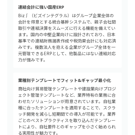
連結会計に強い国産ERP
Biz∫（ビズインテグラル）はグループ企業全体の
会計を得意とする統合基幹システムで、親子会社間
取引や連結決算をスムーズに行える機能を備えてい
ます。国内の中堅企業向けに設計されており、日本
基準での連結財務諸表作成や税効果会計にも対応済
みです。複数法人を抱える企業がグループ全体を一
元管理できるERPとして、他製品にはない連結対応
力が強みです。
業種別テンプレートでフィット&ギャップ最小化
商社向け貿易管理テンプレートや建設業向けプロジ
ェクト管理テンプレートなど、業界特有の業務に合
わせたソリューションが用意されています。自社業
種に合ったテンプレートを適用することで、スクラ
ッチ開発を減らし短期間での導入が可能です。業界
ごとのベストプラクティスを取り込んだテンプレー
トにより、自社要件とのギャップを小さく始められ
る実用性が魅力です。