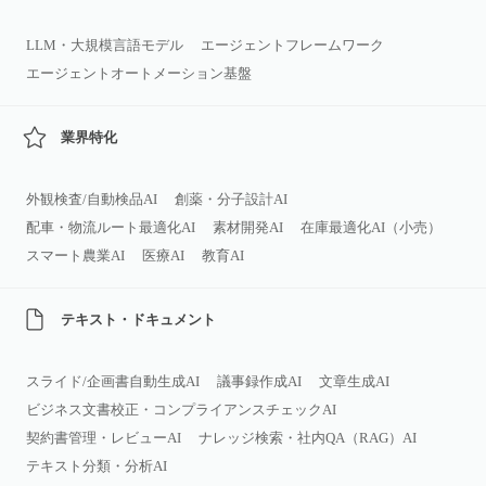
LLM・大規模言語モデル
エージェントフレームワーク
エージェントオートメーション基盤
業界特化
外観検査/自動検品AI
創薬・分子設計AI
配車・物流ルート最適化AI
素材開発AI
在庫最適化AI（小売）
スマート農業AI
医療AI
教育AI
テキスト・ドキュメント
スライド/企画書自動生成AI
議事録作成AI
文章生成AI
ビジネス文書校正・コンプライアンスチェックAI
契約書管理・レビューAI
ナレッジ検索・社内QA（RAG）AI
テキスト分類・分析AI