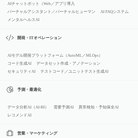
AIチャットボット（Web／アプリ導入
バーチャルアシスタント／バーチャルヒューマン
AI FAQシステム
メンタルヘルスAI
開発・ITオペレーション
AIモデル開発プラットフォーム（AutoML／MLOps）
コード生成AI
データセット作成・アノテーション
セキュリティAI
テストコード／ユニットテスト生成AI
予測・最適化
データ分析AI（AI‑BI）
需要予測AI
異常検知・予知保全AI
レコメンドAI
営業・マーケティング