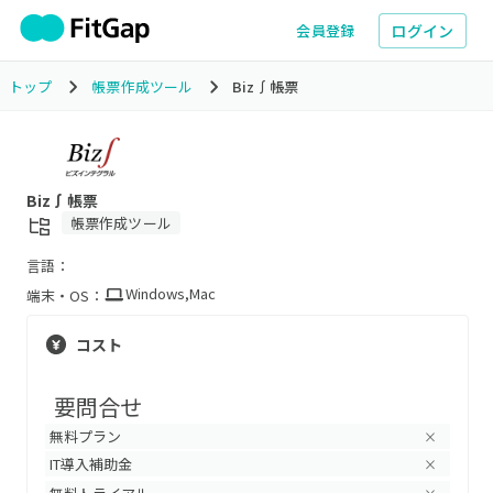
ログイン
会員登録
トップ
帳票作成ツール
Biz∫帳票
Biz∫帳票
帳票作成ツール
言語：
Windows
,
Mac
端末・OS：
コスト
要問合せ
無料プラン
×
IT導入補助金
×