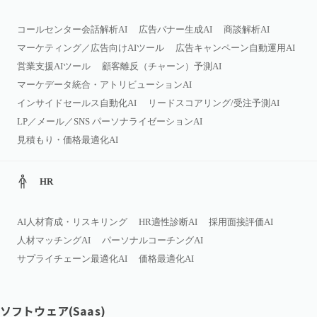
コールセンター会話解析AI
広告バナー生成AI
商談解析AI
マーケティング／広告向けAIツール
広告キャンペーン自動運用AI
営業支援AIツール
顧客離反（チャーン）予測AI
マーケデータ統合・アトリビューションAI
インサイドセールス自動化AI
リードスコアリング/受注予測AI
LP／メール／SNS パーソナライゼーションAI
見積もり・価格最適化AI
HR
AI人材育成・リスキリング
HR適性診断AI
採用面接評価AI
人材マッチングAI
パーソナルコーチングAI
サプライチェーン最適化AI
価格最適化AI
ソフトウェア(Saas)