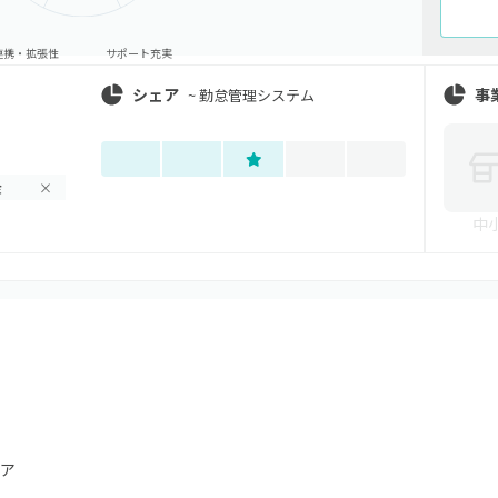
連携・拡張性
サポート充実
シェア
事
~
勤怠管理システム
金
×
中
ア