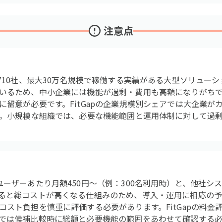
注意点
,710社、最大30万名規模で稼働する実績がある大型ソリュー
いるため、中小企業には機能が過剰・費用も高額になりがち
留意が必要です。FitGapの企業規模別シェアでは大企業がカ
す。小規模な組織では、必要な機能範囲と運用体制に対して過
ユーザーあたり月額450円～（例：300名利用時）と、他社シ
ると総コストが高くなる仕組みのため、導入・運用に相応の予
スト負担を慎重に評価する必要があります。FitGapの料金評
では候補比較時に総額と必要機能の範囲をあわせて確認する必