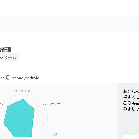
業管理
システム
ac
iphone
,
Android
あなた
使いやすさ
視する
この製
ティ
セットアップ
みまし
料金