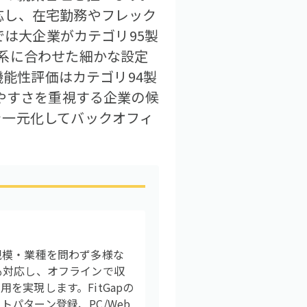
応し、在宅勤務やフレック
では大企業がカテゴリ95製
系に合わせた細かな設定
機能性評価はカテゴリ94製
やすさを重視する企業の候
を一元化してバックオフィ
規模・業種を問わず多様な
も対応し、オフラインで収
実現します。FitGapの
パターン登録、PC/Web