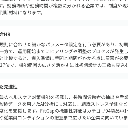
です。勤務場所や勤務時間が複数に分かれる企業では、制度や
判断材料になります。
合HR
規則に合わせた細かなパラメータ設定を行う必要があり、初期
一方で、運用開始までにヒアリングや調整のプロセスが発生し
と比較すると、導入準備に手間と期間がかかる点に留意が必要です
中37位で、機能範囲の広さを活かすには初期設計の工数も見込
えた先進性
員のヘルスケア対策機能を搭載し、長時間労働者の抽出や産業
蓄積データを用いたAI分析にも対応し、組織ストレス予測など
化を支援します。FitGapの機能性評価はカテゴリ94製品中
や従業員コンディションの把握まで広げたい企業に向いていま