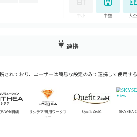
中小
中堅
大企
連携
携されており、ユーザーは簡易な設定のみで連携して使用する
Quefit ZeeM
SKYSEA Cl
ア/Web明細
リシテア/汎用ワークフ
ロー