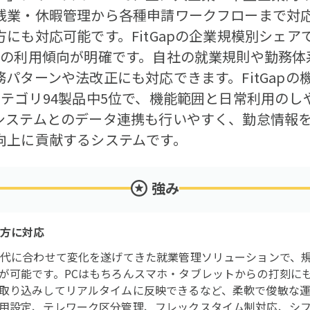
残業・休暇管理から各種申請ワークフローまで対
にも対応可能です。FitGapの企業規模別シェア
での利用傾向が明確です。自社の就業規則や勤務体
パターンや法改正にも対応できます。FitGapの
カテゴリ94製品中5位で、機能範囲と日常利用のし
システムとのデータ連携も行いやすく、勤怠情報
向上に貢献するシステムです。
強み
き方に対応
時代に合わせて変化を遂げてきた就業管理ソリューションで、
が可能です。PCはもちろんスマホ・タブレットからの打刻に
取り込みしてリアルタイムに反映できるなど、柔軟で俊敏な運用を
用設定、テレワーク区分管理、フレックスタイム制対応、シフト