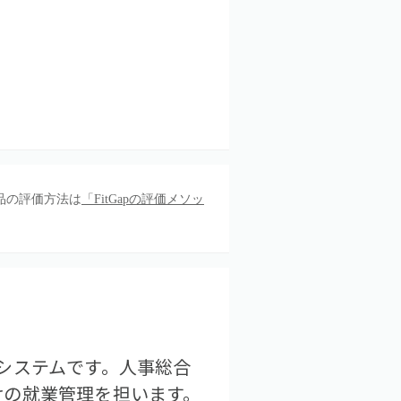
品の評価方法は
「FitGapの評価メソッ
システムです。人事総合
けの就業管理を担います。