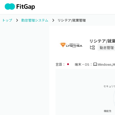
トップ
勤怠管理システム
リシテア/就業管理
リシテア/就
勤怠管理
言語：
端末・OS：
Windows
,
M
セキュリ
機能性