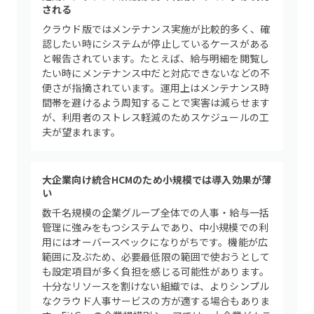
される
クラウド版ではメンテナンス実施が比較的多く、確
認したい時にシステムが停止しているケースがある
と報告されています。たとえば、給与明細を閲覧し
たい時にメンテナンス中だと対応できないなどの不
便さが指摘されています。運用上はメンテナンス時
間帯を避けるよう周知することで実害は減らせます
が、利用者のストレス軽減のためスケジュールの工
夫が望まれます。
大企業向け統合HCMのため小規模では導入効果が薄
い
数千名規模の企業グループ全体での人事・給与一括
管理に強みをもつシステムであり、中小規模での利
用にはオーバースペックになりがちです。機能が広
範囲に及ぶため、必要最低限の範囲で使おうとして
も設定項目が多く負担を感じる可能性があります。
十分なリソースを割けない組織では、よりシンプル
なクラウド人事サービスの方が適する場合もありま