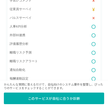
学習レコメンド
従業員サーベイ
パルスサーベイ
人事KPI分析
外部BI連携
評価履歴分析
離職リスク予測
離職リスクアラート
通知自動化
報酬連動設定
かんたんな質問に答えるだけで、自社向けのシステム要件を整理し、ぴった
ペイロール連携
りのサービスをチェックすることができます。
昇給・賞与プランニング
このサービスが自社に合うか診断
多通貨報酬対応