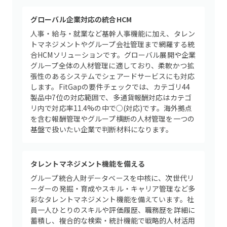
グローバル企業対応の統合HCM
人事・給与・就業など基幹人事機能に加え、タレン
トマネジメントやグループ会社管理まで網羅する統
合HCMソリューションです。グローバル展開や企業
グループ全体の人材管理に適しており、柔軟かつ拡
張性のあるシステムでシェアードサービスにも対応
します。FitGapの要件チェックでは、カテゴリ44
製品中7位の対応範囲で、多通貨報酬対応はカテゴ
リ内で対応率11.4%の中で○(対応)です。海外拠点
を含む報酬管理やグループ横断の人材管理を一つの
基盤で扱いたい企業で判断材料になります。
タレントマネジメント機能を備える
グループ統合人財データベースを中核に、次世代リ
ーダーの発掘・育成やスキル・キャリア管理など多
彩なタレントマネジメント機能を備えています。社
員一人ひとりのスキルや評価履歴、職務歴を詳細に
蓄積し、複合的な検索・統計機能で戦略的人材活用