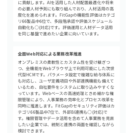
に貢献します。AIを活用した人材配置最適化や将来
の必要人材予測にも取り組んでおり、人材活用の高
度化を進められます。FitGapの機能性評価はカテゴ
リ66製品中6位で、多段階承認や評価スケジュール
自動化も○(対応)です。評価運用と人材データ活用
を同じ基盤で進めたい企業に向いています。
全面Web対応による業務改革推進
オンプレミスの柔軟性とカスタム性を受け継ぎつ
つ、全機能をWebブラウザ上で利用可能にした次世
代型HCMです。パラメータ設定で複雑な給与体系に
も対応し、ユーザ定義項目や外部連携機能も備えて
いるため、自社要件をシステムに取り込みやすくな
っています。Webベースの高速処理ときめ細かな権
限管理により、人事業務の効率化とプロセス改革を
同時に推進します。FitGapのセキュリティ評価はカ
テゴリ66製品中7位で、外部BI連携も○(対応)で
す。権限管理やデータ活用を含めて人事業務を見直
したい企業では、統制と連携の両面を確認しながら
検討できます。