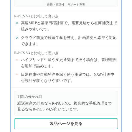
連携・拡張性
サポート充実
R-PiCS V4
と比較して良い点
○
高速MRPと基準日程計画で、需要見込から在庫補充まで
組みやすいです。
○
クラウド前提で繰返生産を整え、計画変更へ素早く対応
できます。
R-PiCS V4
と比較して悪い点
×
ハイブリッド生産や変更通知まで扱う場合は、管理範囲
を追加で詰めます。
×
日別在庫や自動発注を深く使う用途では、NXの計画中
心設計が狭くなりやすいです。
判断の分かれ目
繰返生産の計画ならR-PiCS NX、複合的な手配管理まで
見るならR-PiCS V4が向いています。
製品ページを見る