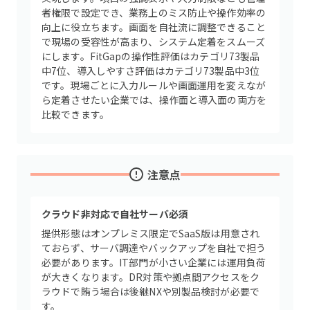
者権限で設定でき、業務上のミス防止や操作効率の
向上に役立ちます。画面を自社流に調整できること
で現場の受容性が高まり、システム定着をスムーズ
にします。FitGapの操作性評価はカテゴリ73製品
中7位、導入しやすさ評価はカテゴリ73製品中3位
です。現場ごとに入力ルールや画面運用を変えなが
ら定着させたい企業では、操作面と導入面の両方を
比較できます。
注意点
クラウド非対応で自社サーバ必須
提供形態はオンプレミス限定でSaaS版は用意され
ておらず、サーバ調達やバックアップを自社で担う
必要があります。IT部門が小さい企業には運用負荷
が大きくなります。DR対策や拠点間アクセスをク
ラウドで賄う場合は後継NXや別製品検討が必要で
す。