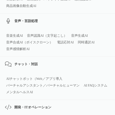
商品画像自動生成AI
音声・言語処理
音楽生成AI
音声認識AI（文字起こし）
音声生成AI
音声合成AI（ボイスクローン）
電話応対AI
同時通訳AI
音声感情解析AI
チャット・対話
AIチャットボット（Web／アプリ導入
バーチャルアシスタント／バーチャルヒューマン
AI FAQシステム
メンタルヘルスAI
開発・ITオペレーション