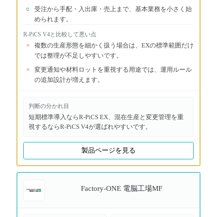
○
受注から手配・入出庫・売上まで、基本業務を小さく始
められます。
R-PiCS V4
と比較して悪い点
×
複数の生産形態を細かく扱う場合は、EXの標準範囲だけ
では整理が不足しやすいです。
×
変更通知や材料ロットを重視する用途では、運用ルール
の追加設計が増えます。
判断の分かれ目
短期標準導入ならR-PiCS EX、混在生産と変更管理を重
視するならR-PiCS V4が選ばれやすいです。
製品ページを見る
Factory-ONE 電脳工場MF