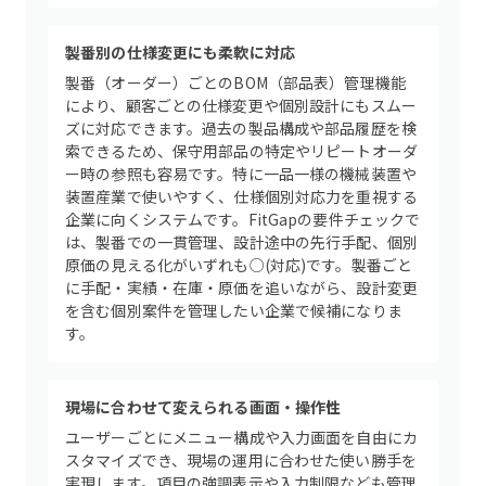
製番別の仕様変更にも柔軟に対応
製番（オーダー）ごとのBOM（部品表）管理機能
により、顧客ごとの仕様変更や個別設計にもスムー
ズに対応できます。過去の製品構成や部品履歴を検
索できるため、保守用部品の特定やリピートオーダ
ー時の参照も容易です。特に一品一様の機械装置や
装置産業で使いやすく、仕様個別対応力を重視する
企業に向くシステムです。FitGapの要件チェックで
は、製番での一貫管理、設計途中の先行手配、個別
原価の見える化がいずれも○(対応)です。製番ごと
に手配・実績・在庫・原価を追いながら、設計変更
を含む個別案件を管理したい企業で候補になりま
す。
現場に合わせて変えられる画面・操作性
ユーザーごとにメニュー構成や入力画面を自由にカ
スタマイズでき、現場の運用に合わせた使い勝手を
実現します。項目の強調表示や入力制限なども管理