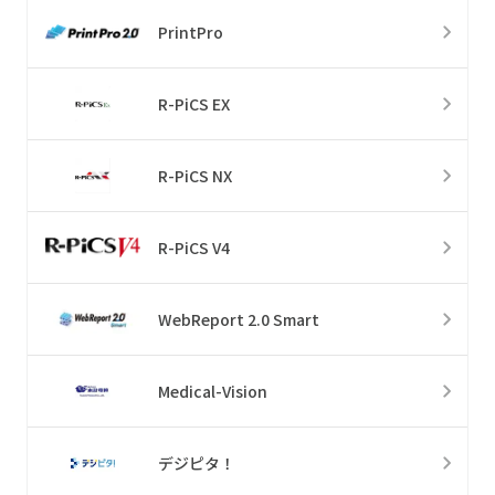
PrintPro
R-PiCS EX
R-PiCS NX
R-PiCS V4
WebReport 2.0 Smart
Medical-Vision
デジピタ！