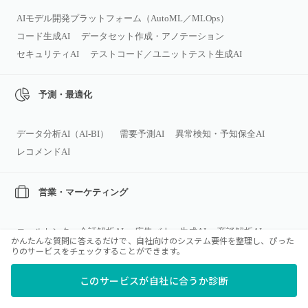
AIモデル開発プラットフォーム（AutoML／MLOps）
コード生成AI
データセット作成・アノテーション
セキュリティAI
テストコード／ユニットテスト生成AI
予測・最適化
データ分析AI（AI‑BI）
需要予測AI
異常検知・予知保全AI
レコメンドAI
営業・マーケティング
コールセンター会話解析AI
広告バナー生成AI
商談解析AI
かんたんな質問に答えるだけで、自社向けのシステム要件を整理し、ぴった
マーケティング／広告向けAIツール
広告キャンペーン自動運用AI
りのサービスをチェックすることができます。
営業支援AIツール
顧客離反（チャーン）予測AI
このサービスが自社に合うか診断
マーケデータ統合・アトリビューションAI
インサイドセールス自動化AI
リードスコアリング/受注予測AI