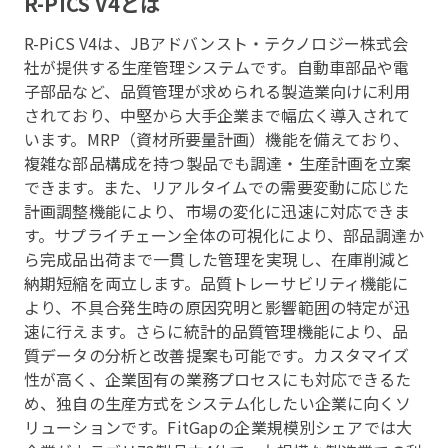
R-PiCS V4
とは
R-PiCS V4は、JBアドバンスト・テクノロジー株式会
社が提供する生産管理システムです。自動車部品や電
子部品など、品質管理が求められる製造業向けに利用
されており、中堅から大手企業まで幅広く導入されて
います。MRP（資材所要量計画）機能を備えており、
複雑な部品構成を持つ製品でも調達・生産計画を立案
できます。また、リアルタイムでの需要変動に応じた
計画調整機能により、市場の変化に迅速に対応できま
す。サプライチェーン全体の可視化により、部品調達か
ら完成品出荷まで一貫した管理を実現し、在庫削減と
納期短縮を両立します。品質トレーサビリティ機能に
より、不具合発生時の原因究明と影響範囲の特定が迅
速に行えます。さらに統計的品質管理機能により、品
質データの分析と改善提案も可能です。カスタマイズ
性が高く、企業固有の業務プロセスにも対応できるた
め、独自の生産方式をシステム化したい企業に向くソ
リューションです。FitGapの企業規模別シェアでは大