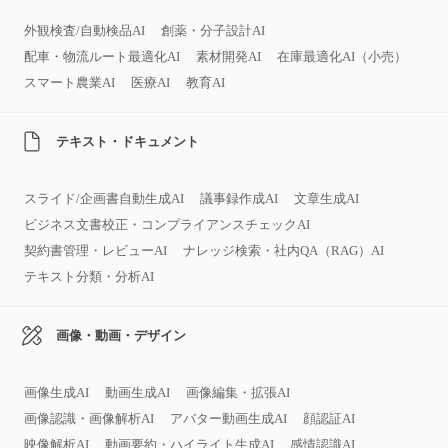
外観検査/自動検品AI
創薬・分子設計AI
配車・物流ルート最適化AI
素材開発AI
在庫最適化AI（小売）
スマート農業AI
医療AI
教育AI
テキスト・ドキュメント
スライド/企画書自動生成AI
議事録作成AI
文章生成AI
ビジネス文書校正・コンプライアンスチェックAI
契約書管理・レビューAI
ナレッジ検索・社内QA（RAG）AI
テキスト分類・分析AI
画像・動画・デザイン
画像生成AI
動画生成AI
画像編集・拡張AI
画像認識・画像解析AI
アバター動画生成AI
顔認証AI
映像解析AI
動画要約・ハイライト生成AI
感情認識AI