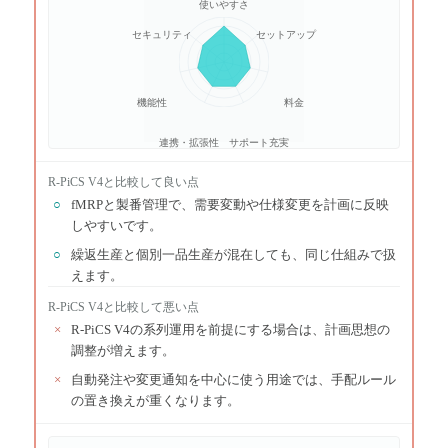
使いやすさ
セキュリティ
セットアップ
機能性
料金
連携・拡張性
サポート充実
R-PiCS V4
と比較して良い点
○
fMRPと製番管理で、需要変動や仕様変更を計画に反映
しやすいです。
○
繰返生産と個別一品生産が混在しても、同じ仕組みで扱
えます。
R-PiCS V4
と比較して悪い点
×
R-PiCS V4の系列運用を前提にする場合は、計画思想の
調整が増えます。
×
自動発注や変更通知を中心に使う用途では、手配ルール
の置き換えが重くなります。