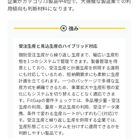
企業がカテゴリ73製品中4位で、大規模な製造業での利
用傾向も判断材料になります。
強み
受注生産と見込生産のハイブリッド対応
個別受注生産から繰り返し生産まで、幅広い生産形
態を1つのシステムで管理できます。製番管理を得
意としており、受注生産と計画生産を併用する運用
にも対応しているため、短納期要求にも柔軟に生産
計画を立てられます。一つのパッケージで多様な生
産方式を網羅できるため、事業拡大や生産形態の変
化にもシステムを切り替えることなく適応できま
す。FitGapの要件チェックでは、多品種少量・受注
生産の利用、量産・見込生産の利用、受注データ連
携、条件で変わる生産ルートがいずれも○(対応)で
す。受注生産と繰り返し生産を併用する企業では、
生産形態ごとにシステムを分けずに運用できるかを
判断しやすい製品です。