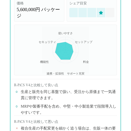
価格
シェア目安
5,600,000円
パッケー
ジ
使いやすさ
セキュリティ
セットアップ
機能性
料金
連携・拡張性
サポート充実
R-PiCS V4
と比較して良い点
○
生産と販売を同じ基盤で扱い、受注から原価まで一気通
貫に管理できます。
○
MRPや製番手配を含め、中堅・中小製造業で段階導入し
やすいです。
R-PiCS V4
と比較して悪い点
×
複合生産の手配変更を細かく追う場合は、生販一体の要