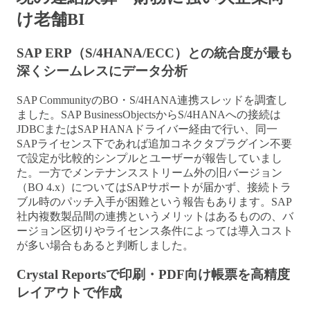
け老舗BI
SAP ERP（S/4HANA/ECC）との統合度が最も
深くシームレスにデータ分析
SAP CommunityのBO・S/4HANA連携スレッドを調査し
ました。SAP BusinessObjectsからS/4HANAへの接続は
JDBCまたはSAP HANAドライバー経由で行い、同一
SAPライセンス下であれば追加コネクタプラグイン不要
で設定が比較的シンプルとユーザーが報告していまし
た。一方でメンテナンスストリーム外の旧バージョン
（BO 4.x）についてはSAPサポートが届かず、接続トラ
ブル時のパッチ入手が困難という報告もあります。SAP
社内複数製品間の連携というメリットはあるものの、バ
ージョン区切りやライセンス条件によっては導入コスト
が多い場合もあると判断しました。
Crystal Reportsで印刷・PDF向け帳票を高精度
レイアウトで作成