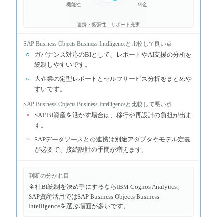
機能性
料金
連携・拡張性
サポート充実
SAP Business Objects Business Intelligence
と比較して良い点
○
ガバナンス対応のBIとして、レポートやAI支援の分析を
統制しやすいです。
○
大企業の定型レポートとセルフサービス分析をまとめや
すいです。
SAP Business Objects Business Intelligence
と比較して悪い点
×
SAP BI資産を活かす場合は、移行や再設計の負担が出ま
す。
×
SAPデータソースとの連携は別途アダプタやモデル定義
が必要で、接続設計の手間が増えます。
判断の分かれ目
全社BI統制を決め手にするならIBM Cognos Analytics、
SAP資産活用ではSAP Business Objects Business
Intelligenceを選ぶ場面が多いです。