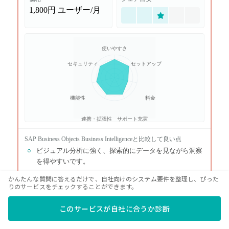
1,800円
ユーザー/月
使いやすさ
セキュリティ
セットアップ
機能性
料金
連携・拡張性
サポート充実
SAP Business Objects Business Intelligence
と比較して良い点
○
ビジュアル分析に強く、探索的にデータを見ながら洞察
を得やすいです。
○
CloudやServerなど選択肢があり、分析文化を全社へ広げ
かんたんな質問に答えるだけで、自社向けのシステム要件を整理し、ぴった
りのサービスをチェックすることができます。
やすいです。
SAP Business Objects Business Intelligence
と比較して悪い点
このサービスが自社に合うか診断
×
SAPの定型帳票や配布を守る場合は、統制と権限の設計
が別になります。