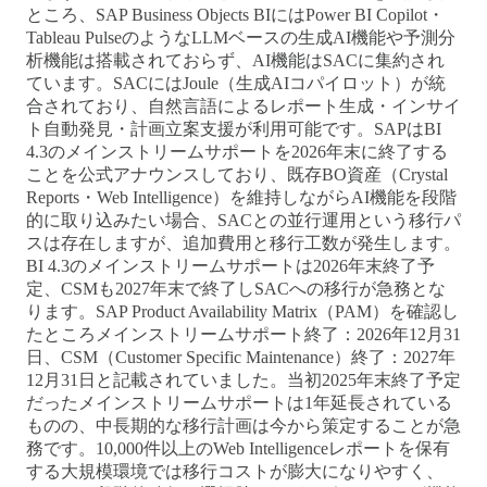
ところ、SAP Business Objects BIにはPower BI Copilot・
Tableau PulseのようなLLMベースの生成AI機能や予測分
析機能は搭載されておらず、AI機能はSACに集約され
ています。SACにはJoule（生成AIコパイロット）が統
合されており、自然言語によるレポート生成・インサイ
ト自動発見・計画立案支援が利用可能です。SAPはBI
4.3のメインストリームサポートを2026年末に終了する
ことを公式アナウンスしており、既存BO資産（Crystal
Reports・Web Intelligence）を維持しながらAI機能を段階
的に取り込みたい場合、SACとの並行運用という移行パ
スは存在しますが、追加費用と移行工数が発生します。
BI 4.3のメインストリームサポートは2026年末終了予
定、CSMも2027年末で終了しSACへの移行が急務とな
ります。SAP Product Availability Matrix（PAM）を確認し
たところメインストリームサポート終了：2026年12月31
日、CSM（Customer Specific Maintenance）終了：2027年
12月31日と記載されていました。当初2025年末終了予定
だったメインストリームサポートは1年延長されている
ものの、中長期的な移行計画は今から策定することが急
務です。10,000件以上のWeb Intelligenceレポートを保有
する大規模環境では移行コストが膨大になりやすく、