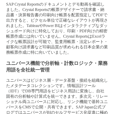
SAP Crystal Reportsのドキュメントとデモ動画を確認し
ました。Crystal Reportsの帳票デザイナーで請求書・納
品書・決算報告書の印刷向け帳票を配置指定してPDFで
出力すると、ピクセル単位で正確なレイアウトが再現さ
れました。TableauやPower BIはインタラクティブなダッ
シュボード向けに特化しており、印刷・PDF向けの精密
帳票作成には向いていません。Crystal ReportsはExcelラ
イクな帳票設計が可能で、監査用帳票・法定レポート・
顧客向け請求書など印刷品質が求められる日本企業の業
務帳票作成に特に向いていました。
ユニバース機能で分析軸・計数ロジック・業務
用語を全社統一管理
ユニバースはビジネス層・データ基盤・接続を組織化し
たメタデータコレクションです。情報設計ツール
（IDT）でDB専門用語をビジネス用語に変換し、自社
固有の分析軸や計算式を統一できます。多次元・リレー
ショナル両ユニバースに対応し、リンク機能で基幹ユニ
バースをCMSで公開・共有できます。SAP Japan公式ブ
ログではユニバースがBIのセルフサービス化促進に極め