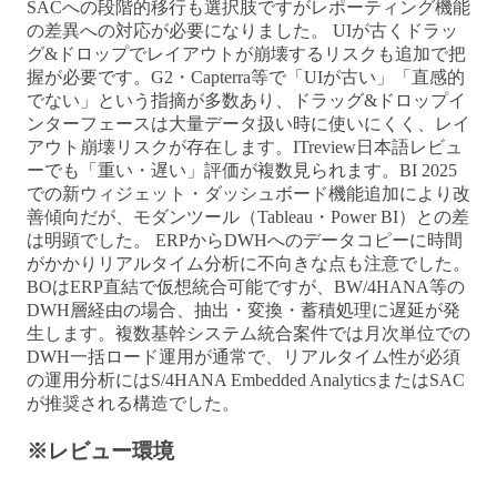
SACへの段階的移行も選択肢ですがレポーティング機能
の差異への対応が必要になりました。 UIが古くドラッ
グ&ドロップでレイアウトが崩壊するリスクも追加で把
握が必要です。G2・Capterra等で「UIが古い」「直感的
でない」という指摘が多数あり、ドラッグ&ドロップイ
ンターフェースは大量データ扱い時に使いにくく、レイ
アウト崩壊リスクが存在します。ITreview日本語レビュ
ーでも「重い・遅い」評価が複数見られます。BI 2025
での新ウィジェット・ダッシュボード機能追加により改
善傾向だが、モダンツール（Tableau・Power BI）との差
は明顕でした。 ERPからDWHへのデータコピーに時間
がかかりリアルタイム分析に不向きな点も注意でした。
BOはERP直結で仮想統合可能ですが、BW/4HANA等の
DWH層経由の場合、抽出・変換・蓄積処理に遅延が発
生します。複数基幹システム統合案件では月次単位での
DWH一括ロード運用が通常で、リアルタイム性が必須
の運用分析にはS/4HANA Embedded AnalyticsまたはSAC
が推奨される構造でした。
※レビュー環境