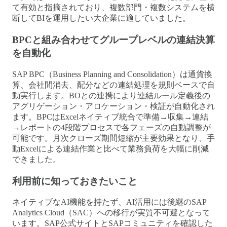
て有効と指摘されており、複数部門・複数システムを横
断してBIを運用したい大企業に適していました。
BPCと組み合わせてグループレベルの連結決算
を自動化
SAP BPC（Business Planning and Consolidation）は通貨換
算、会社間消去、配分などの連結処理を規則ベースで自
動実行します。BOとの連携により連結ルール定義後の
アグリゲーション・アロケーション・検証が自動化され
ます。BPCはExcelネイティブ統合で準備→収集→連結
→レポートの4段階プロセスで各フェーズの自動調整が
可能です。月次クローズ期間短縮が主要効果となり、手
動Excelによる連結作業と比べて業務負荷を大幅に削減
できました。
利用前に知っておきたいこと
ネイティブなAI機能を持たず、AI活用には後継のSAP
Analytics Cloud（SAC）への移行が実質不可避となって
います。SAP公式サイトとSAPコミュニティを確認した