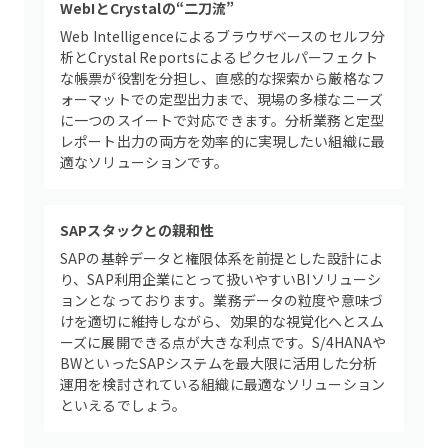
WebIとCrystalの“二刀流”
Web Intelligenceによるブラウザベースのセルフ分
析とCrystal Reportsによるピクセルパーフェクト
な帳票が役割を分担し、直感的な探索から厳格なフ
ォーマットでの定型出力まで、現場の多様なニーズ
に一つのスイートで対応できます。分析業務と定型
レポート出力の両方を効率的に実現したい組織に最
適なソリューションです。
SAPスタックとの親和性
SAPの基幹データと権限体系を前提とした設計によ
り、SAP利用企業にとって扱いやすいBIソリューシ
ョンとなっております。業務データの粒度や意味づ
けを適切に維持しながら、効果的な視覚化へとスム
ーズに展開できる点が大きな利点です。S/4HANAや
BWといったSAPシステムを最大限に活用した分析
運用を検討されている組織に最適なソリューション
といえるでしょう。