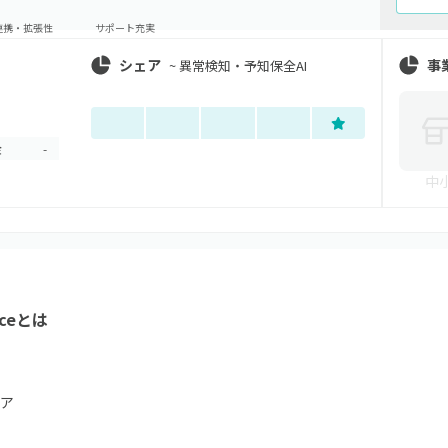
連携・拡張性
サポート充実
シェア
事
~
異常検知・予知保全AI
金
-
中
ce
とは
ア