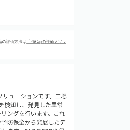
品の評価方法は
「FitGapの評価メソッ
保全AIソリューションです。工場
兆を検知し、発見した異常
ーリングを行います。これ
や予防保全から発展したデ