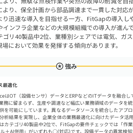
より、無駄な点検作業や突然の故障の削減を目指し
により、保全計画から部品調達まで一貫した対応
り迅速な導入を目指せる一方、FitGapの導入し
やインフラ企業などの大規模組織での導入が進んでお
ゴリ40製品中2位、業種別シェアでは電気、ガス
現場において効果を発揮する傾向があります。
強み
ネス最適化
aintenanceはOT（設備センサ）データとERPなどのITデータを
業務に留まらず、生産や調達など幅広い業務領域のデータを統
供を可能にしています。異なるデータソースを統合したアプロ
分析結果を実現し、企業全体の業務最適化に向けたデータ活
価はカテゴリ40製品中2位で、FitGapの要件チェックでは「作
ルール＋AI併用」がいずれも○(対応)です。設備データの異常