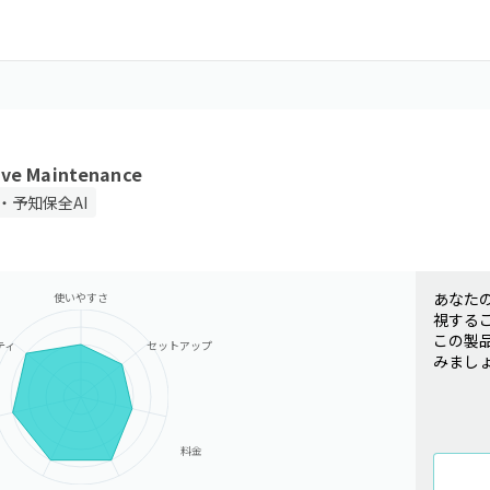
ive Maintenance
・予知保全AI
あなた
使いやすさ
視する
この製
ティ
セットアップ
みまし
料金