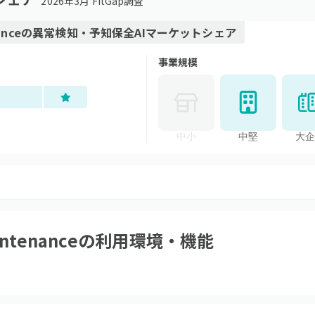
2026年3月 FitGap調査
ance
の
異常検知・予知保全AI
マーケットシェア
事業規模
中小
中堅
大企
intenance
の利用環境・機能