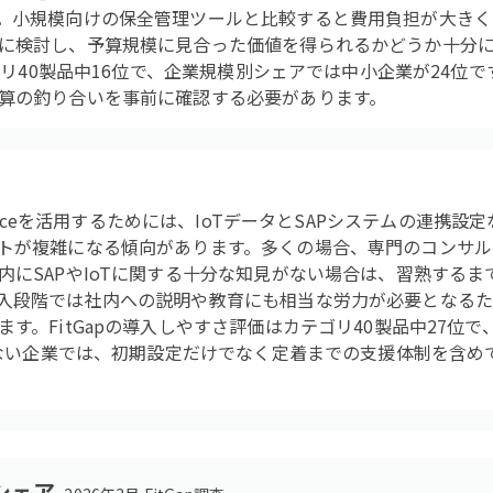
。小規模向けの保全管理ツールと比較すると費用負担が大きく
に検討し、予算規模に見合った価値を得られるかどうか十分
テゴリ40製品中16位で、企業規模別シェアでは中小企業が24位
算の釣り合いを事前に確認する必要があります。
Maintenanceを活用するためには、IoTデータとSAPシステムの
トが複雑になる傾向があります。多くの場合、専門のコンサル
内にSAPやIoTに関する十分な知見がない場合は、習熟する
入段階では社内への説明や教育にも相当な労力が必要となる
す。FitGapの導入しやすさ評価はカテゴリ40製品中27位で
が少ない企業では、初期設定だけでなく定着までの支援体制を含
シェア