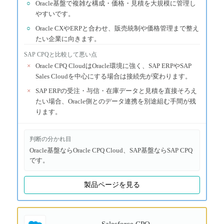
○
Oracle基盤で複雑な構成・価格・見積を大規模に管理し
やすいです。
○
Oracle CXやERPと合わせ、販売統制や価格管理まで整え
たい企業に向きます。
SAP CPQ
と比較して悪い点
×
Oracle CPQ CloudはOracle環境に強く、SAP ERPやSAP
Sales Cloudを中心にする場合は接続先が変わります。
×
SAP ERPの受注・与信・在庫データと見積を直接そろえ
たい場合、Oracle側とのデータ連携を別途組む手間が残
ります。
判断の分かれ目
Oracle基盤ならOracle CPQ Cloud、SAP基盤ならSAP CPQ
です。
製品ページを見る
Salesforce CPQ