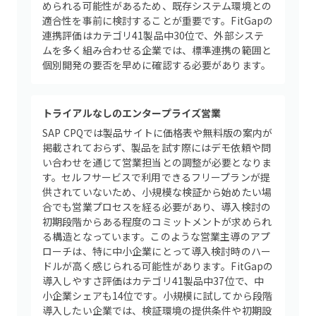
められる可能性があるため、既存システム環境との
適合性を事前に検討することが重要です。FitGapの
連携評価はカテゴリ41製品中30位で、外部システ
ムを多く組み合わせる企業では、標準連携の範囲と
個別開発の要否を早めに確認する必要があります。
トライアルなしのエンタープライズ営業
SAP CPQでは製品サイトに価格表や無料版の案内が
掲載されておらず、製品を試す際にはデモ依頼や問
い合わせを通じて営業担当との調整が必要となりま
す。セルフサービスで利用できるフリープランが提
供されていないため、小規模な検証から始めたい場
合でも営業プロセスを経る必要があり、導入検討の
初期段階からある程度のコミットメントが求められ
る構造となっています。このような営業主導のアプ
ローチは、特に中小企業にとって導入検討時のハー
ドルが高く感じられる可能性があります。FitGapの
導入しやすさ評価はカテゴリ41製品中37位で、中
小企業シェアも14位です。小規模に試してから段階
導入したい企業では、検証環境の提供条件や初期設