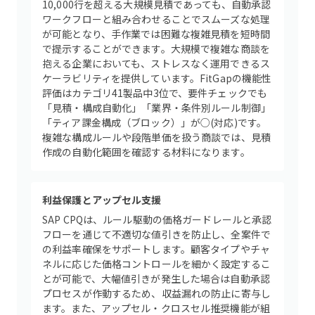
10,000行を超える大規模見積であっても、自動承認
ワークフローと組み合わせることでスムーズな処理
が可能となり、手作業では困難な複雑見積を短時間
で提示することができます。大規模で複雑な商談を
抱える企業においても、ストレスなく運用できるス
ケーラビリティを提供しています。FitGapの機能性
評価はカテゴリ41製品中3位で、要件チェックでも
「見積・構成自動化」「業界・条件別ルール制御」
「ティア課金構成（ブロック）」が○(対応)です。
複雑な構成ルールや段階単価を扱う商談では、見積
作成の自動化範囲を確認する材料になります。
利益保護とアップセル支援
SAP CPQは、ルール駆動の価格ガードレールと承認
フローを通じて不適切な値引きを防止し、全案件で
の利益率確保をサポートします。顧客タイプやチャ
ネルに応じた価格コントロールを細かく設定するこ
とが可能で、大幅値引きが発生した場合は自動承認
プロセスが作動するため、収益漏れの防止に寄与し
ます。また、アップセル・クロスセル推奨機能が組