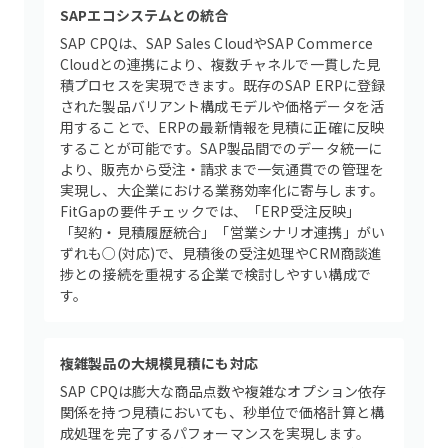
SAPエコシステムとの統合
SAP CPQは、SAP Sales CloudやSAP Commerce
Cloudとの連携により、複数チャネルで一貫した見
積プロセスを実現できます。既存のSAP ERPに登録
された製品バリアント構成モデルや価格データを活
用することで、ERPの最新情報を見積に正確に反映
することが可能です。SAP製品間でのデータ統一に
より、販売から受注・請求まで一気通貫での管理を
実現し、大企業における業務効率化に寄与します。
FitGapの要件チェックでは、「ERP受注反映」
「契約・見積履歴統合」「営業シナリオ連携」がい
ずれも○(対応)で、見積後の受注処理やCRM商談進
捗との接続を重視する企業で検討しやすい構成で
す。
複雑製品の大規模見積にも対応
SAP CPQは膨大な商品点数や複雑なオプション依存
関係を持つ見積においても、秒単位で価格計算と構
成処理を完了するパフォーマンスを実現します。