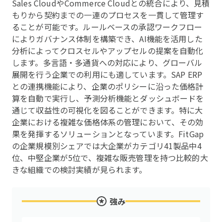
Sales CloudやCommerce Cloudとの統合により、見積
もりから契約までの一連のプロセスを一貫して管理す
ることが可能です。ルールベースの承認ワークフロー
によりガバナンス体制を構築でき、AI機能を活用した
分析によってクロスセルやアップセルの提案を自動化
します。多言語・多通貨への対応により、グローバル
展開を行う企業での利用にも適しています。SAP ERP
との連携機能により、企業のポリシーに沿った価格計
算を自動で実行し、予測分析機能とダッシュボードを
通じて収益性の可視化を図ることができます。特に大
企業における複雑な価格体系の管理において、その効
果を発揮するソリューションとなっています。FitGap
の企業規模別シェアでは大企業がカテゴリ41製品中4
位、中堅企業が5位で、複雑な販売管理を持つ比較的大
きな組織での検討実績が見られます。
強み