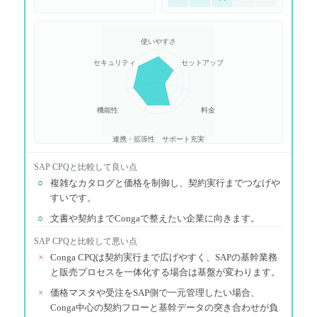
使いやすさ
セキュリティ
セットアップ
機能性
料金
連携・拡張性
サポート充実
SAP CPQ
と比較して良い点
○
複雑なカタログと価格を制御し、契約実行までつなげや
すいです。
○
文書や契約までCongaで整えたい企業に向きます。
SAP CPQ
と比較して悪い点
×
Conga CPQは契約実行まで広げやすく、SAPの基幹業務
と販売プロセスを一体化する場合は基盤が変わります。
×
価格マスタや受注をSAP側で一元管理したい場合、
Conga中心の契約フローと基幹データの突き合わせが負