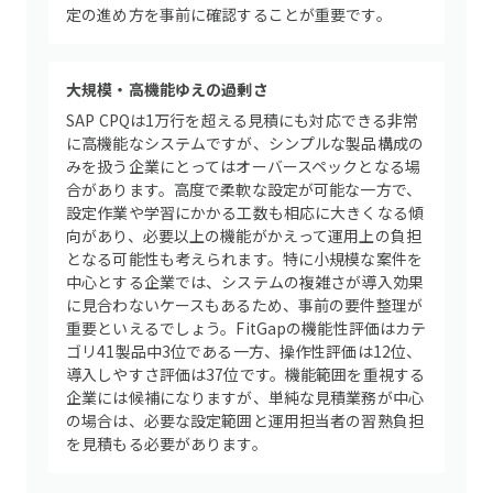
定の進め方を事前に確認することが重要です。
大規模・高機能ゆえの過剰さ
SAP CPQは1万行を超える見積にも対応できる非常
に高機能なシステムですが、シンプルな製品構成の
みを扱う企業にとってはオーバースペックとなる場
合があります。高度で柔軟な設定が可能な一方で、
設定作業や学習にかかる工数も相応に大きくなる傾
向があり、必要以上の機能がかえって運用上の負担
となる可能性も考えられます。特に小規模な案件を
中心とする企業では、システムの複雑さが導入効果
に見合わないケースもあるため、事前の要件整理が
重要といえるでしょう。FitGapの機能性評価はカテ
ゴリ41製品中3位である一方、操作性評価は12位、
導入しやすさ評価は37位です。機能範囲を重視する
企業には候補になりますが、単純な見積業務が中心
の場合は、必要な設定範囲と運用担当者の習熟負担
を見積もる必要があります。