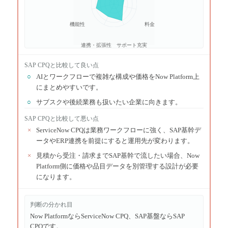
機能性
料金
連携・拡張性
サポート充実
SAP CPQ
と比較して良い点
○
AIとワークフローで複雑な構成や価格をNow Platform上
にまとめやすいです。
○
サブスクや後続業務も扱いたい企業に向きます。
SAP CPQ
と比較して悪い点
×
ServiceNow CPQは業務ワークフローに強く、SAP基幹デ
ータやERP連携を前提にすると運用先が変わります。
×
見積から受注・請求までSAP基幹で流したい場合、Now
Platform側に価格や品目データを別管理する設計が必要
になります。
判断の分かれ目
Now PlatformならServiceNow CPQ、SAP基盤ならSAP
CPQです。