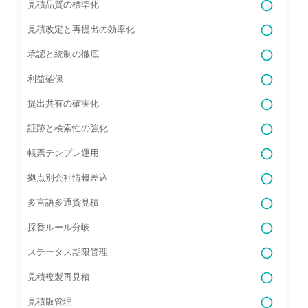
見積品質の標準化
見積改定と再提出の効率化
承認と統制の徹底
利益確保
提出共有の確実化
証跡と検索性の強化
帳票テンプレ運用
拠点別会社情報差込
多言語多通貨見積
採番ルール分岐
ステータス期限管理
見積複製再見積
見積版管理