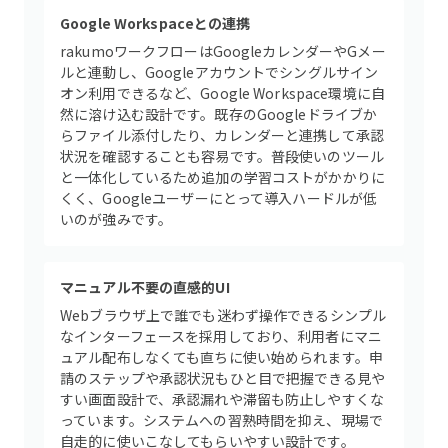
Google Workspaceとの連携
rakumoワークフローはGoogleカレンダーやGメー
ルと連動し、Googleアカウントでシングルサイン
オン利用できるなど、Google Workspace環境に自
然に溶け込む設計です。既存のGoogleドライブか
らファイル添付したり、カレンダーと連携して承認
状況を確認することも容易です。普段使いのツール
と一体化しているため追加の学習コストがかかりに
くく、Googleユーザーにとって導入ハードルが低
いのが強みです。
マニュアル不要の直感的UI
Webブラウザ上で誰でも迷わず操作できるシンプル
なインターフェースを採用しており、利用者にマニ
ュアル配布しなくても直ちに使い始められます。申
請のステップや承認状況もひと目で把握できる見や
すい画面設計で、承認漏れや滞留も防止しやすくな
っています。システムへの習熟時間を抑え、現場で
自走的に使いこなしてもらいやすい設計です。