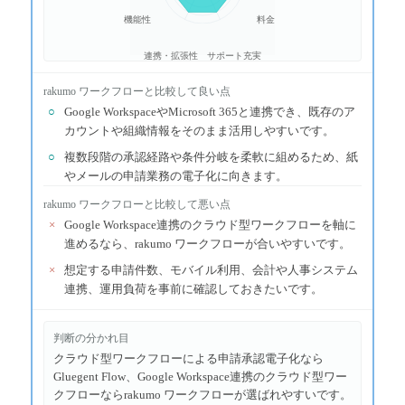
機能性
料金
連携・拡張性
サポート充実
rakumo ワークフロー
と比較して良い点
○
Google WorkspaceやMicrosoft 365と連携でき、既存のア
カウントや組織情報をそのまま活用しやすいです。
○
複数段階の承認経路や条件分岐を柔軟に組めるため、紙
やメールの申請業務の電子化に向きます。
rakumo ワークフロー
と比較して悪い点
×
Google Workspace連携のクラウド型ワークフローを軸に
進めるなら、rakumo ワークフローが合いやすいです。
×
想定する申請件数、モバイル利用、会計や人事システム
連携、運用負荷を事前に確認しておきたいです。
判断の分かれ目
クラウド型ワークフローによる申請承認電子化なら
Gluegent Flow、Google Workspace連携のクラウド型ワー
クフローならrakumo ワークフローが選ばれやすいです。