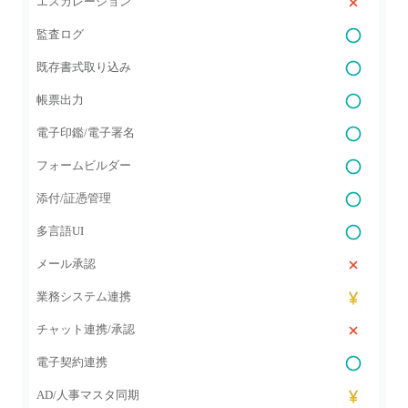
エスカレーション
監査ログ
既存書式取り込み
帳票出力
電子印鑑/電子署名
フォームビルダー
添付/証憑管理
多言語UI
メール承認
業務システム連携
チャット連携/承認
電子契約連携
AD/人事マスタ同期