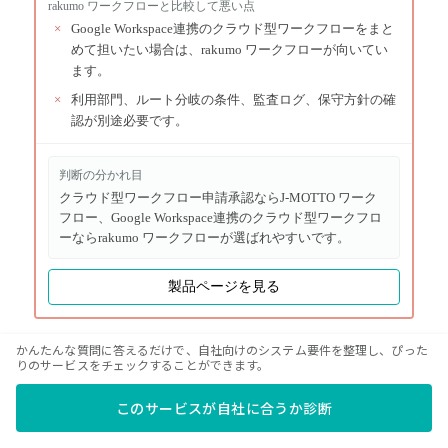
rakumo ワークフロー
と比較して悪い点
×
Google Workspace連携のクラウド型ワークフローをまと
めて担いたい場合は、rakumo ワークフローが向いてい
ます。
×
利用部門、ルート分岐の条件、監査ログ、保守方針の確
認が別途必要です。
判断の分かれ目
クラウド型ワークフロー申請承認ならJ-MOTTO ワーク
フロー、Google Workspace連携のクラウド型ワークフロ
ーならrakumo ワークフローが選ばれやすいです。
製品ページを見る
かんたんな質問に答えるだけで、自社向けのシステム要件を整理し、ぴった
りのサービスをチェックすることができます。
このサービスが自社に合うか診断
サービス基本情報
リリース :
2011
年