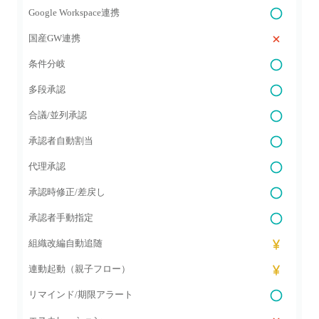
Google Workspace連携
国産GW連携
条件分岐
多段承認
合議/並列承認
承認者自動割当
代理承認
承認時修正/差戻し
承認者手動指定
組織改編自動追随
連動起動（親子フロー）
リマインド/期限アラート