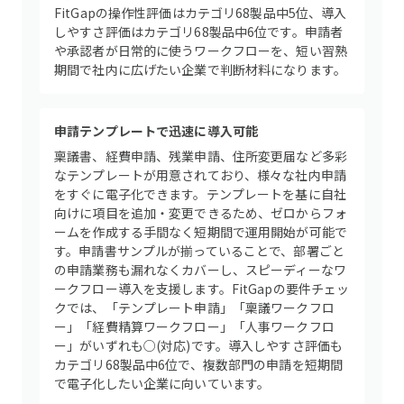
FitGapの操作性評価はカテゴリ68製品中5位、導入
しやすさ評価はカテゴリ68製品中6位です。申請者
や承認者が日常的に使うワークフローを、短い習熟
期間で社内に広げたい企業で判断材料になります。
申請テンプレートで迅速に導入可能
稟議書、経費申請、残業申請、住所変更届など多彩
なテンプレートが用意されており、様々な社内申請
をすぐに電子化できます。テンプレートを基に自社
向けに項目を追加・変更できるため、ゼロからフォ
ームを作成する手間なく短期間で運用開始が可能で
す。申請書サンプルが揃っていることで、部署ごと
の申請業務も漏れなくカバーし、スピーディーなワ
ークフロー導入を支援します。FitGapの要件チェッ
クでは、「テンプレート申請」「稟議ワークフロ
ー」「経費精算ワークフロー」「人事ワークフロ
ー」がいずれも○(対応)です。導入しやすさ評価も
カテゴリ68製品中6位で、複数部門の申請を短期間
で電子化したい企業に向いています。