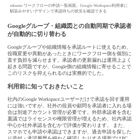
rakumo ワークフローの申請一覧画面。Google Workspace利用者に
馴染みやすいデザインで承認待ちの状況を確認できる
Googleグループ・組織図との自動同期で承認者
が自動的に切り替わる
Googleグループや組織情報を承認ルートに使えるため、
役職変更や異動があったときにワークフロー側を個別に
直す負担を減らせます。承認者の更新漏れは運用上よく
起きる問題ですが、Google側の組織情報に寄せることで
このリスクを抑えられるのは実務的でした。
利用前に知っておきたいこと
社内のGoogle Workspaceユーザーだけで承認を回す運用
には強いですが、社外の役員や顧問を承認者に入れる場
合は別途アカウント管理が必要です。外部承認者を含む
稟議ではライセンスや権限管理が増えるため、社内承認
中心か社外承認を含むかで評価が変わります。 また、
スマホでも申請や承認はできますが、過去申請を探した
り添付・承認履歴を細かく確認したりする場面ではPC