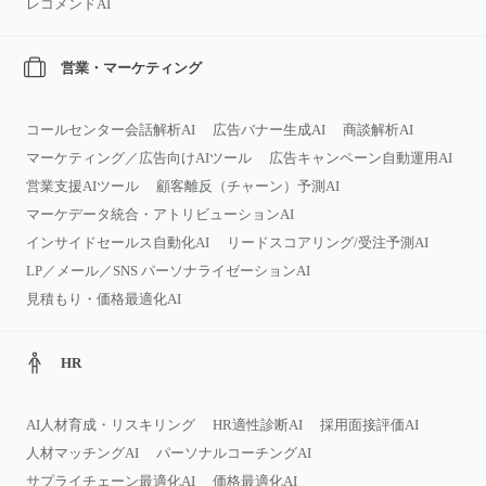
レコメンドAI
営業・マーケティング
コールセンター会話解析AI
広告バナー生成AI
商談解析AI
マーケティング／広告向けAIツール
広告キャンペーン自動運用AI
営業支援AIツール
顧客離反（チャーン）予測AI
マーケデータ統合・アトリビューションAI
インサイドセールス自動化AI
リードスコアリング/受注予測AI
LP／メール／SNS パーソナライゼーションAI
見積もり・価格最適化AI
HR
AI人材育成・リスキリング
HR適性診断AI
採用面接評価AI
人材マッチングAI
パーソナルコーチングAI
サプライチェーン最適化AI
価格最適化AI