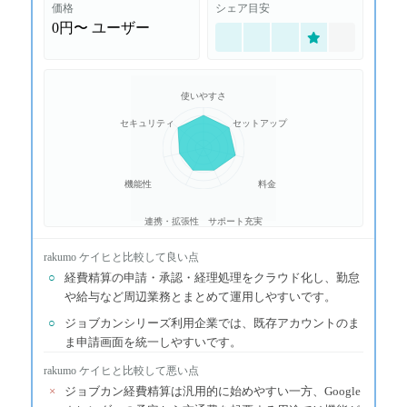
価格
シェア目安
0円〜
ユーザー
使いやすさ
セキュリティ
セットアップ
機能性
料金
連携・拡張性
サポート充実
rakumo ケイヒ
と比較して良い点
○
経費精算の申請・承認・経理処理をクラウド化し、勤怠
や給与など周辺業務とまとめて運用しやすいです。
○
ジョブカンシリーズ利用企業では、既存アカウントのま
ま申請画面を統一しやすいです。
rakumo ケイヒ
と比較して悪い点
×
ジョブカン経費精算は汎用的に始めやすい一方、Google