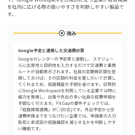
を社内に広げる際の扱いやすさを判断しやすい製品で
す。
強み
Google予定と連携した交通費計算
Googleカレンダーの予定表と連動し、スケジュー
ルに出発地と目的地を入力するだけで交通費と乗換
ルートが自動表示されます。社員の定期券区間を登
録しておけば、その区間の料金を差し引いて計算し
てくれるため、経路精査の手間を省けます。日常的
にGoogle Workspaceを利用している企業では特に
威力を発揮し、出張や外出の多い社員の経費申請を
手間なく行えます。FitGapの要件チェックでは、
「経路検索連携」が○(対応)です。外出予定から交
通費申請までをつなげたい企業では、申請者の入力
負担と承認前の経路確認を減らせるかを判断しやす
い機能です。