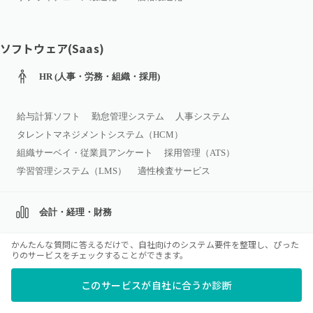
ソフトウェア(Saas)
HR (人事・労務・組織・採用)
給与計算ソフト
勤怠管理システム
人事システム
タレントマネジメントシステム（HCM）
組織サーベイ・従業員アンケート
採用管理（ATS）
学習管理システム（LMS）
適性検査サービス
会計・経理・財務
かんたんな質問に答えるだけで、自社向けのシステム要件を整理し、ぴった
会計ソフト
経費精算システム
確定申告ソフト
りのサービスをチェックすることができます。
請求書受領サービス
出張管理システム（BTM）
このサービスが自社に合うか診断
ERP
固定資産管理システム