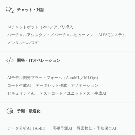
チャット・対話
AIチャットボット（Web／アプリ導入
バーチャルアシスタント／バーチャルヒューマン
AI FAQシステム
メンタルヘルスAI
開発・ITオペレーション
AIモデル開発プラットフォーム（AutoML／MLOps）
コード生成AI
データセット作成・アノテーション
セキュリティAI
テストコード／ユニットテスト生成AI
予測・最適化
データ分析AI（AI‑BI）
需要予測AI
異常検知・予知保全AI