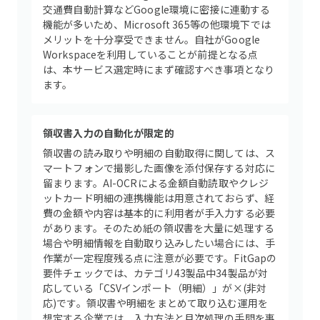
交通費自動計算などGoogle環境に密接に連動する
機能が多いため、Microsoft 365等の他環境下では
メリットを十分享受できません。自社がGoogle
Workspaceを利用していることが前提となる点
は、本サービス選定時にまず確認すべき事項となり
ます。
領収書入力の自動化が限定的
領収書の読み取りや明細の自動取得に関しては、ス
マートフォンで撮影した画像を添付保存する対応に
留まります。AI-OCRによる金額自動読取やクレジ
ットカード明細の連携機能は用意されておらず、経
費の金額や内容は基本的に利用者が手入力する必要
があります。そのため紙の領収書を大量に処理する
場合や明細情報を自動取り込みしたい場合には、手
作業が一定程度残る点に注意が必要です。FitGapの
要件チェックでは、カテゴリ43製品中34製品が対
応している「CSVインポート（明細）」が×(非対
応)です。領収書や明細をまとめて取り込む運用を
想定する企業では、入力方法と月次処理の手間を事