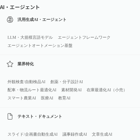
AI・エージェント
汎用生成AI・エージェント
LLM・大規模言語モデル
エージェントフレームワーク
エージェントオートメーション基盤
業界特化
外観検査/自動検品AI
創薬・分子設計AI
配車・物流ルート最適化AI
素材開発AI
在庫最適化AI（小売）
スマート農業AI
医療AI
教育AI
テキスト・ドキュメント
スライド/企画書自動生成AI
議事録作成AI
文章生成AI