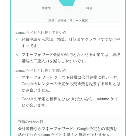
機能性
料金
連携・拡張性
サポート充実
rakumo ケイヒ
と比較して良い点
○
経費申請から承認、精算、仕訳までクラウドでつなげや
すいです。
○
マネーフォワード会計や給与と合わせる企業では、経理
処理の二重入力を減らしやすいです。
rakumo ケイヒ
と比較して悪い点
×
マネーフォワード クラウド経費は会計連携に強い一方、
Googleカレンダーの予定から交通費を起票する運用とは
かみ合いません。
×
Googleの予定と精算をひもづけたいなら、rakumo ケイ
ヒが合います。
判断の分かれ目
会計連携ならマネーフォワード、Google予定との連携を
活かすならrakumo ケイヒを選ぶと無理がありません。