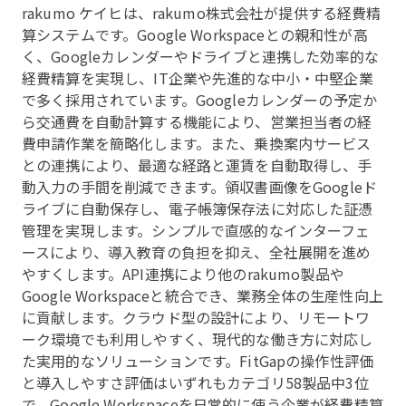
rakumo ケイヒは、rakumo株式会社が提供する経費精
算システムです。Google Workspaceとの親和性が高
く、Googleカレンダーやドライブと連携した効率的な
経費精算を実現し、IT企業や先進的な中小・中堅企業
で多く採用されています。Googleカレンダーの予定か
ら交通費を自動計算する機能により、営業担当者の経
費申請作業を簡略化します。また、乗換案内サービス
との連携により、最適な経路と運賃を自動取得し、手
動入力の手間を削減できます。領収書画像をGoogleド
ライブに自動保存し、電子帳簿保存法に対応した証憑
管理を実現します。シンプルで直感的なインターフェ
ースにより、導入教育の負担を抑え、全社展開を進め
やすくします。API連携により他のrakumo製品や
Google Workspaceと統合でき、業務全体の生産性向上
に貢献します。クラウド型の設計により、リモートワ
ーク環境でも利用しやすく、現代的な働き方に対応し
た実用的なソリューションです。FitGapの操作性評価
と導入しやすさ評価はいずれもカテゴリ58製品中3位
で、Google Workspaceを日常的に使う企業が経費精算