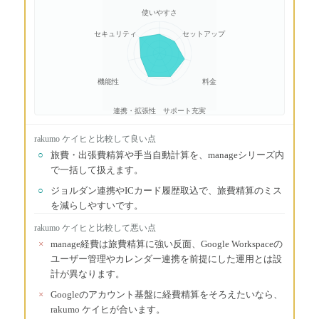
使いやすさ
セキュリティ
セットアップ
機能性
料金
連携・拡張性
サポート充実
rakumo ケイヒ
と比較して良い点
○
旅費・出張費精算や手当自動計算を、manageシリーズ内
で一括して扱えます。
○
ジョルダン連携やICカード履歴取込で、旅費精算のミス
を減らしやすいです。
rakumo ケイヒ
と比較して悪い点
×
manage経費は旅費精算に強い反面、Google Workspaceの
ユーザー管理やカレンダー連携を前提にした運用とは設
計が異なります。
×
Googleのアカウント基盤に経費精算をそろえたいなら、
rakumo ケイヒが合います。