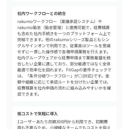
社内ワークフローとの統合
rakumoワークフロー（稟議承認システム）や
rakumo勤怠（勤怠管理）と連携可能で、経費精算
も含めた社内手続きを一つのプラットフォーム上で
完結できます。他のrakumoシリーズ製品ともシン
グルサインオンで利用でき、従業員はツールを意識
せずに一貫した操作感で各種申請業務を行えます。
社内グループウェアから経費申請まで業務基盤を統
合したい企業に適しており、部分最適ではなく全体
最適で効率化を図れます。FitGapの要件チェックで
は、「条件分岐ワークフロー」が○(対応)です。金
額や組織に応じて承認ルートを分けたい企業では、
経費精算を社内申請の流れに組み込みやすいかを確
認できます。
低コストで気軽に導入
1ユーザーあたり月額300円から利用でき、初期費
用も不要なため、小規模なチームでもコストを抑え