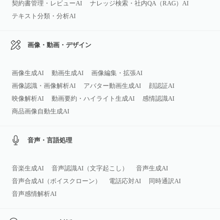
契約書管理・レビューAI
ナレッジ検索・社内QA（RAG）AI
テキスト分類・分析AI
画像・動画・デザイン
画像生成AI
動画生成AI
画像編集・拡張AI
画像認識・画像解析AI
アバター動画生成AI
顔認証AI
映像解析AI
動画要約・ハイライト生成AI
感情認識AI
商品画像自動生成AI
音声・言語処理
音楽生成AI
音声認識AI（文字起こし）
音声生成AI
音声合成AI（ボイスクローン）
電話応対AI
同時通訳AI
音声感情解析AI