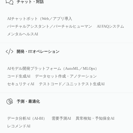
チャット・対話
AIチャットボット（Web／アプリ導入
バーチャルアシスタント／バーチャルヒューマン
AI FAQシステム
メンタルヘルスAI
開発・ITオペレーション
AIモデル開発プラットフォーム（AutoML／MLOps）
コード生成AI
データセット作成・アノテーション
セキュリティAI
テストコード／ユニットテスト生成AI
予測・最適化
データ分析AI（AI‑BI）
需要予測AI
異常検知・予知保全AI
レコメンドAI