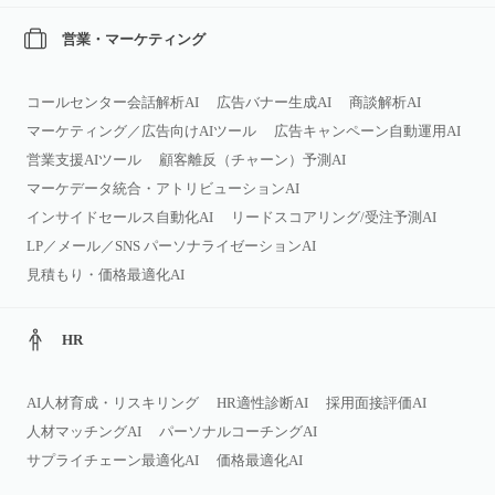
営業・マーケティング
コールセンター会話解析AI
広告バナー生成AI
商談解析AI
マーケティング／広告向けAIツール
広告キャンペーン自動運用AI
営業支援AIツール
顧客離反（チャーン）予測AI
マーケデータ統合・アトリビューションAI
インサイドセールス自動化AI
リードスコアリング/受注予測AI
LP／メール／SNS パーソナライゼーションAI
見積もり・価格最適化AI
HR
AI人材育成・リスキリング
HR適性診断AI
採用面接評価AI
人材マッチングAI
パーソナルコーチングAI
サプライチェーン最適化AI
価格最適化AI