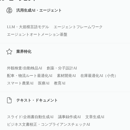
汎用生成AI・エージェント
LLM・大規模言語モデル
エージェントフレームワーク
エージェントオートメーション基盤
業界特化
外観検査/自動検品AI
創薬・分子設計AI
配車・物流ルート最適化AI
素材開発AI
在庫最適化AI（小売）
スマート農業AI
医療AI
教育AI
テキスト・ドキュメント
スライド/企画書自動生成AI
議事録作成AI
文章生成AI
ビジネス文書校正・コンプライアンスチェックAI