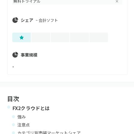
無料トライアル
×
シェア
~
会計ソフト
事業規模
-
目次
FX2クラウド
とは
強み
注意点
カテゴリ別市場マーケットシェア