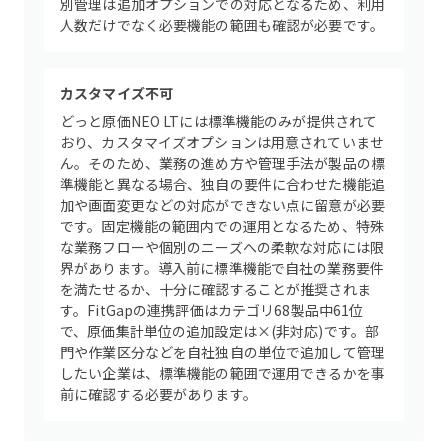
別管理は追加オプションでの対応となるため、利用
人数だけでなく必要機能の範囲も確認が必要です。
カスタマイズ不可
どっと原価NEO LTには標準機能のみが提供されて
おり、カスタマイズオプションは用意されていませ
ん。そのため、業務の進め方や管理手法が製品の標
準機能と異なる場合、独自の要件に合わせた機能追
加や画面変更などの対応ができない点に留意が必要
です。固定機能の範囲内での運用となるため、特殊
な業務フローや個別のニーズへの柔軟な対応には限
界があります。導入前に標準機能で自社の業務要件
を満たせるか、十分に確認することが推奨されま
す。FitGapの連携評価はカテゴリ68製品中61位
で、原価集計単位の追加設定は×(非対応)です。部
門や作業区分などを自社独自の単位で追加して管理
したい企業は、標準機能の範囲で運用できるかを事
前に確認する必要があります。