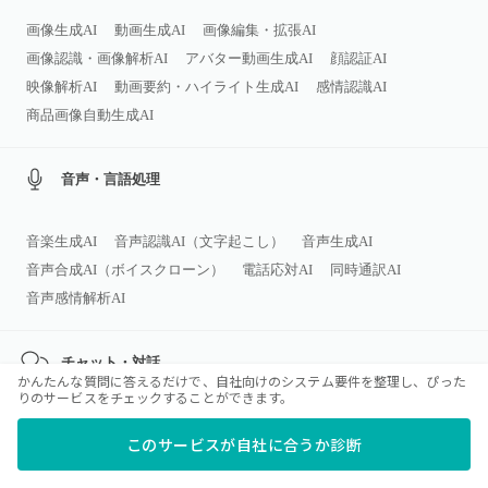
画像生成AI
動画生成AI
画像編集・拡張AI
画像認識・画像解析AI
アバター動画生成AI
顔認証AI
映像解析AI
動画要約・ハイライト生成AI
感情認識AI
商品画像自動生成AI
音声・言語処理
音楽生成AI
音声認識AI（文字起こし）
音声生成AI
音声合成AI（ボイスクローン）
電話応対AI
同時通訳AI
音声感情解析AI
チャット・対話
かんたんな質問に答えるだけで、自社向けのシステム要件を整理し、ぴった
りのサービスをチェックすることができます。
AIチャットボット（Web／アプリ導入
このサービスが自社に合うか診断
バーチャルアシスタント／バーチャルヒューマン
AI FAQシステム
メンタルヘルスAI