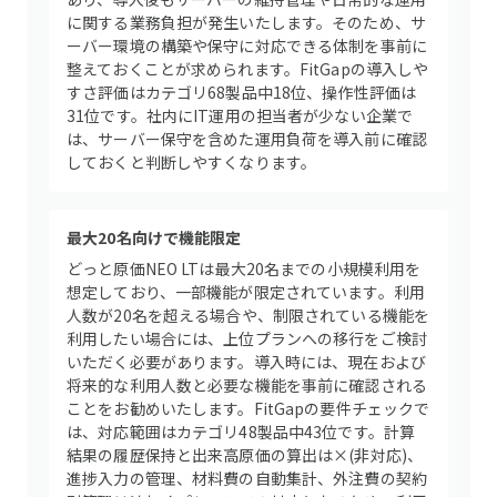
に関する業務負担が発生いたします。そのため、サ
ーバー環境の構築や保守に対応できる体制を事前に
整えておくことが求められます。FitGapの導入しや
すさ評価はカテゴリ68製品中18位、操作性評価は
31位です。社内にIT運用の担当者が少ない企業で
は、サーバー保守を含めた運用負荷を導入前に確認
しておくと判断しやすくなります。
最大20名向けで機能限定
どっと原価NEO LTは最大20名までの小規模利用を
想定しており、一部機能が限定されています。利用
人数が20名を超える場合や、制限されている機能を
利用したい場合には、上位プランへの移行をご検討
いただく必要があります。導入時には、現在および
将来的な利用人数と必要な機能を事前に確認される
ことをお勧めいたします。FitGapの要件チェックで
は、対応範囲はカテゴリ48製品中43位です。計算
結果の履歴保持と出来高原価の算出は×(非対応)、
進捗入力の管理、材料費の自動集計、外注費の契約