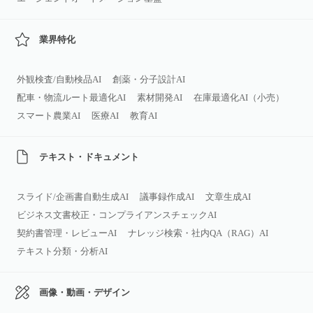
業界特化
外観検査/自動検品AI
創薬・分子設計AI
配車・物流ルート最適化AI
素材開発AI
在庫最適化AI（小売）
スマート農業AI
医療AI
教育AI
テキスト・ドキュメント
スライド/企画書自動生成AI
議事録作成AI
文章生成AI
ビジネス文書校正・コンプライアンスチェックAI
契約書管理・レビューAI
ナレッジ検索・社内QA（RAG）AI
テキスト分類・分析AI
画像・動画・デザイン