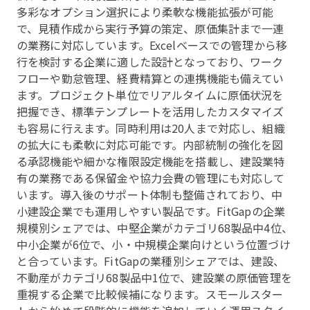
多彩なオプション選択により柔軟な機能拡張が可能
で、見積作成から実行予算の策定、原価集計まで一連
の業務に対応しています。Excelベースでの管理から移
行を検討する企業に適した設計となっており、ワーク
フローや勤怠管理、経費精算との連携機能も備えてい
ます。プロジェクト単位でリアルタイムに原価状況を
把握でき、標準テンプレートを活用したカスタマイズ
も容易に行えます。同時利用は20人まで対応し、組織
の拡大にも柔軟に対応可能です。内部統制の強化を図
る承認機能や細かな権限設定機能を搭載し、建設業特
有の業務である保留金や協力会費の管理にも対応して
います。導入後のサポート体制も整備されており、中
小建設企業でも運用しやすい製品です。FitGapの企業
規模別シェアでは、中堅企業がカテゴリ68製品中4位、
中小企業が6位で、小・中規模企業向けという位置づけ
と合っています。FitGapの業種別シェアでは、建設、
不動産がカテゴリ68製品中1位で、建設業の原価管理を
重視する企業で比較候補になります。スモールスター