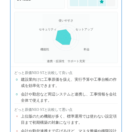
使いやすさ
セキュリティ
セットアップ
機能性
料金
連携・拡張性
サポート充実
どっと原価NEO ST
と比較して良い点
○
建設業向けに工事原価を扱え、実行予算や工事台帳の作
成を効率化できます。
○
会計や勤怠など周辺システムと連携し、工事情報を会社
全体で使えます。
どっと原価NEO ST
と比較して悪い点
×
上位版のため機能が多く、標準運用では使わない設定項
目まで初期構築の対象になります。
×
会計や勤怠連携まで広げるほど、マスタ整備や権限設計