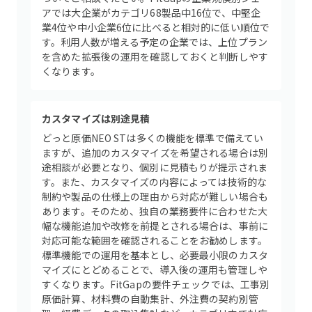
アでは大企業がカテゴリ68製品中16位で、中堅企
業4位や中小企業6位に比べると相対的に低い順位で
す。利用人数が増える予定の企業では、上位プラン
を含めた拡張後の運用を確認しておくと判断しやす
くなります。
カスタマイズは別途見積
どっと原価NEO STは多くの機能を標準で備えてい
ますが、追加のカスタマイズを希望される場合は別
途相談が必要となり、個別に見積もりが提示されま
す。また、カスタマイズの内容によっては技術的な
制約や製品の仕様上の理由から対応が難しい場合も
あります。そのため、独自の業務要件に合わせた大
幅な機能追加や改修を前提とされる場合は、事前に
対応可能な範囲を確認されることをお勧めします。
標準機能での運用を基本とし、必要最小限のカスタ
マイズにとどめることで、導入後の運用も管理しや
すくなります。FitGapの要件チェックでは、工事別
原価計算、材料費の自動集計、外注費の契約別管