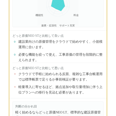
機能性
料金
連携・拡張性
サポート充実
どっと原価NEO ST
と比較して良い点
○
建設業向けの原価管理をクラウドで始めやすく、小規模
運用に合います。
○
必要な機能を絞って使え、工事原価の管理を段階的に整
えられます。
どっと原価NEO ST
と比較して悪い点
×
クラウドで手軽に始められる反面、複雑な工事台帳運用
では標準帳票で足りるか事前検証が要ります。
×
軽量導入に寄せるほど、拠点追加や取引量増加に伴う上
位プランへの移行を見込む必要があります。
判断の分かれ目
軽く始めるならどっと原価NEO LT、標準的な建設原価管