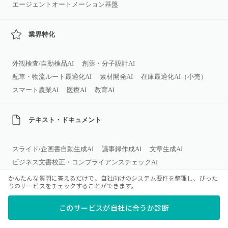
エージェントオートメーション基盤
業界特化
外観検査/自動検品AI
創薬・分子設計AI
配車・物流ルート最適化AI
素材開発AI
在庫最適化AI（小売）
スマート農業AI
医療AI
教育AI
テキスト・ドキュメント
スライド/企画書自動生成AI
議事録作成AI
文章生成AI
ビジネス文書校正・コンプライアンスチェックAI
契約書管理・レビューAI
ナレッジ検索・社内QA（RAG）AI
かんたんな質問に答えるだけで、自社向けのシステム要件を整理し、ぴった
りのサービスをチェックすることができます。
テキスト分類・分析AI
このサービスが自社に合うか診断
画像・動画・デザイン