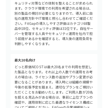
キュリティ対策などの体制を整えることが求められ
ます。クラウド環境での利用を希望される場合は、
別の製品の検討が必要となりますので、導入前に自
社の運用方針やIT環境と照らし合わせてご確認くだ
さい。FitGapの導入しやすさ評価はカテゴリ68製
品中18位、セキュリティ評価は31位です。自社サー
バーを管理する人員やセキュリティ運用を社内で担
う前提があるかを確認すると、導入後の運用負荷を
判断しやすくなります。
最大20名向け
どっと原価NEO STは最大20名までの利用を想定し
た製品となります。それ以上の人数での運用をお考
えの場合は、ライセンス数の追加やプラン変更が必
要になることがあります。導入時には組織の規模や
今後の拡張予定を踏まえ、適切なプランをご検討い
ただくことをお勧めいたします。ご利用人数が20名
を超える見込みがある場合は、事前に上位プランの
確認や、運用体制に応じた最適なライセンス構成に
ついてご相談ください。FitGapの企業規模別シェ