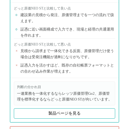
どっと原価NEO ST
と比較して良い点
○
建設業の見積から発注、原価管理までを一つの流れで扱
えます。
○
証憑に近い画面構成で入力でき、現場と経理の共通運用
を作れます。
どっと原価NEO ST
と比較して悪い点
×
見積から請求まで一体化できる反面、原価管理だけ使う
場合は受発注機能が過剰になりがちです。
×
証憑入力を活かすほど、既存の自社帳票フォーマットと
の合わせ込み作業が増えます。
判断の分かれ目
一連業務を一体化するならレッツ原価管理Go2、原価管
理を標準化するならどっと原価NEO STが向いています。
製品ページを見る