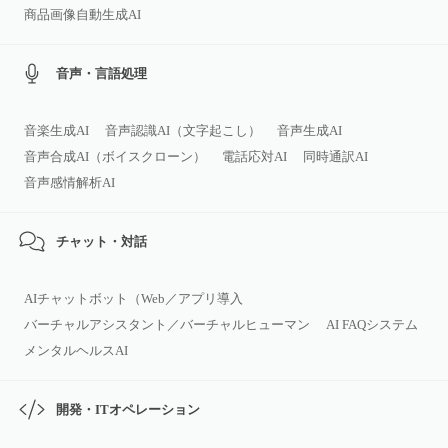
商品画像自動生成AI
音声・言語処理
音楽生成AI
音声認識AI（文字起こし）
音声生成AI
音声合成AI（ボイスクローン）
電話応対AI
同時通訳AI
音声感情解析AI
チャット・対話
AIチャットボット（Web／アプリ導入
バーチャルアシスタント／バーチャルヒューマン
AI FAQシステム
メンタルヘルスAI
開発・ITオペレーション