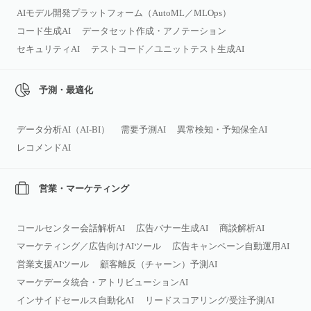
AIモデル開発プラットフォーム（AutoML／MLOps）
コード生成AI
データセット作成・アノテーション
セキュリティAI
テストコード／ユニットテスト生成AI
予測・最適化
データ分析AI（AI‑BI）
需要予測AI
異常検知・予知保全AI
レコメンドAI
営業・マーケティング
コールセンター会話解析AI
広告バナー生成AI
商談解析AI
マーケティング／広告向けAIツール
広告キャンペーン自動運用AI
営業支援AIツール
顧客離反（チャーン）予測AI
マーケデータ統合・アトリビューションAI
インサイドセールス自動化AI
リードスコアリング/受注予測AI