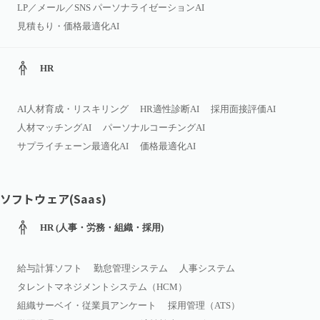
LP／メール／SNS パーソナライゼーションAI
見積もり・価格最適化AI
HR
AI人材育成・リスキリング
HR適性診断AI
採用面接評価AI
人材マッチングAI
パーソナルコーチングAI
サプライチェーン最適化AI
価格最適化AI
ソフトウェア(Saas)
HR (人事・労務・組織・採用)
給与計算ソフト
勤怠管理システム
人事システム
タレントマネジメントシステム（HCM）
組織サーベイ・従業員アンケート
採用管理（ATS）