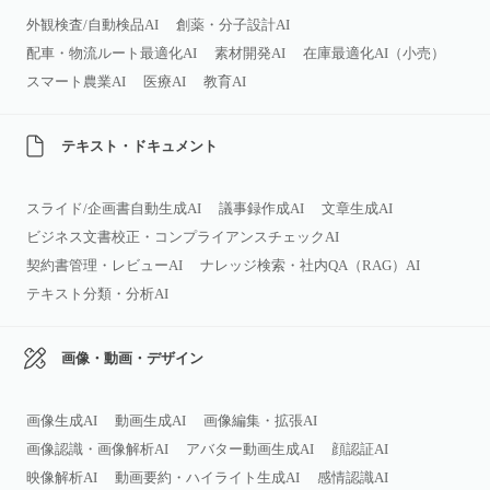
外観検査/自動検品AI
創薬・分子設計AI
配車・物流ルート最適化AI
素材開発AI
在庫最適化AI（小売）
スマート農業AI
医療AI
教育AI
テキスト・ドキュメント
スライド/企画書自動生成AI
議事録作成AI
文章生成AI
ビジネス文書校正・コンプライアンスチェックAI
契約書管理・レビューAI
ナレッジ検索・社内QA（RAG）AI
テキスト分類・分析AI
画像・動画・デザイン
画像生成AI
動画生成AI
画像編集・拡張AI
画像認識・画像解析AI
アバター動画生成AI
顔認証AI
映像解析AI
動画要約・ハイライト生成AI
感情認識AI