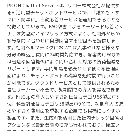
RICOH Chatbot Serviceは、リコー株式会社が提供す
るAI活用型チャットボットサービスで、「誰でも・す
ぐに・簡単に」自動応答サービスを運用できることを
特徴としています。FAQ辞書によるキーワード応答とシ
ナリオ対話のハイブリッド方式により、社内外からの
多様な問い合わせに自動回答する仕組みを提供しま
す。社内ヘルプデスクにおいては人事やITなど様々な
分野の繰返し質問に24時間対応でき、顧客向けFAQで
は迅速な回答提供により問い合わせ対応の負荷軽減を
サポートします。専門知識を必要とせず使える管理画
面により、チャットボットの構築を短時間で行うこと
が可能です。クラウドサービスとして提供されるため
自社サーバーが不要で、短期間での導入を実現できま
す。FitGapの導入しやすさ評価はカテゴリ58製品中3
位、料金評価はカテゴリ58製品中9位で、初期導入の進
めやすさや費用面を重視する企業でも候補にしやすい
製品です。また、生成AIを活用した社内ナレッジ回答オ
プションなど最新機能の拡充も行われており、幅広い