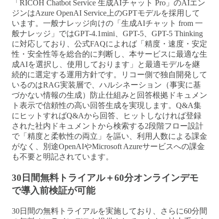
「RICOH Chatbot Service 生成AIチャット Pro」のAIエン
ジンはAzure OpenAI Service上のGPTモデルを採用して
います。一般ナレッジ向けの「生成AIチャット from 一
般ナレッジ」ではGPT-4.1mini、GPT-5、GPT-5 Thinking
に対応しており、公式FAQによれば「精度・速度・安定
性・安全性等を総合的に判断し、本サービスに最適な生
成AIを選択し、使用しております」と最適モデルを継
続的に選定する運用方針です。リコー側で独自開発して
いるのはRAG実装層で、ハルシネーション（事実に基
づかない情報の生成）防止仕組みと回答根拠ドキュメン
ト表示で信頼性の高い回答生成を実現します。Q&A集
にヒットすればQ&Aから回答、ヒットしなければ登録
された社内ドキュメントから検索する2段階フロー設計
で「精度と柔軟性の両立」を謳い、利用人数による課金
がなく、別途OpenAIやMicrosoft Azureサービスへの課金
も不要と明記されています。
30日間無料トライアル＋60分オンラインデモ
で導入前検証が可能
30日間の無料トライアルを実施しており、さらに60分間