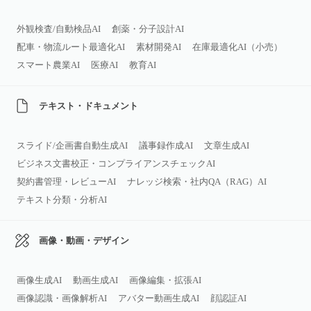
外観検査/自動検品AI
創薬・分子設計AI
配車・物流ルート最適化AI
素材開発AI
在庫最適化AI（小売）
スマート農業AI
医療AI
教育AI
テキスト・ドキュメント
スライド/企画書自動生成AI
議事録作成AI
文章生成AI
ビジネス文書校正・コンプライアンスチェックAI
契約書管理・レビューAI
ナレッジ検索・社内QA（RAG）AI
テキスト分類・分析AI
画像・動画・デザイン
画像生成AI
動画生成AI
画像編集・拡張AI
画像認識・画像解析AI
アバター動画生成AI
顔認証AI