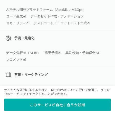
AIモデル開発プラットフォーム（AutoML／MLOps）
コード生成AI
データセット作成・アノテーション
セキュリティAI
テストコード／ユニットテスト生成AI
予測・最適化
データ分析AI（AI‑BI）
需要予測AI
異常検知・予知保全AI
レコメンドAI
営業・マーケティング
コールセンター会話解析AI
広告バナー生成AI
商談解析AI
かんたんな質問に答えるだけで、自社向けのシステム要件を整理し、ぴった
りのサービスをチェックすることができます。
マーケティング／広告向けAIツール
広告キャンペーン自動運用AI
営業支援AIツール
顧客離反（チャーン）予測AI
このサービスが自社に合うか診断
マーケデータ統合・アトリビューションAI