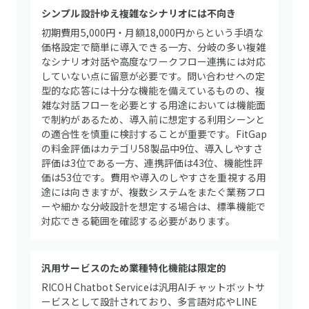
シンプル設計ゆえ複雑なシナリオには不向き
初期費用5,000円・月額18,000円からという手頃な
価格設定で簡単に導入できる一方、分岐の多い複雑
なシナリオ対話や高度なワークフロー連携には対応
していない点に留意が必要です。問い合わせへの定
型的な応答には十分な機能を備えているものの、複
雑な対話フローを必要とする用途においては機能面
で制約があるため、導入前に想定する利用シーンと
の適合性を慎重に検討することが重要です。FitGap
の料金評価はカテゴリ58製品中9位、導入しやすさ
評価は3位である一方、連携評価は43位、機能性評
価は53位です。費用や導入のしやすさを重視する用
途には向きますが、複数システムをまたぐ業務フロ
ーや細かな分岐設計を想定する場合は、標準機能で
対応できる範囲を確認する必要があります。
汎用サービスのため業種特化機能は限定的
RICOH Chatbot Serviceは汎用AIチャットボットサ
ービスとして設計されており、多言語対応やLINE