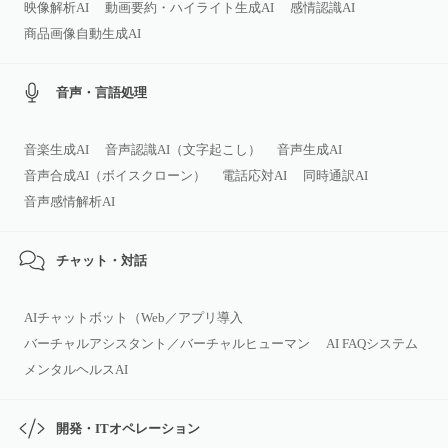
映像解析AI
動画要約・ハイライト生成AI
感情認識AI
商品画像自動生成AI
音声・言語処理
音楽生成AI
音声認識AI（文字起こし）
音声生成AI
音声合成AI（ボイスクローン）
電話応対AI
同時通訳AI
音声感情解析AI
チャット・対話
AIチャットボット（Web／アプリ導入
バーチャルアシスタント／バーチャルヒューマン
AI FAQシステム
メンタルヘルスAI
開発・ITオペレーション