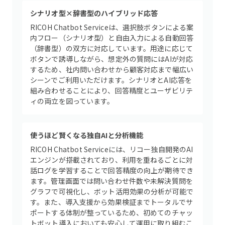
シナリオ型×辞書型のハイブリッド応答
RICOH Chatbot Serviceは、選択肢ボタンによる案
内フロー（シナリオ型）と自由入力による自動回答
（辞書型）の双方に対応しています。用途に応じて
ボタンで誘導しながら、想定外の質問にはAIが対応
するため、社内問い合わせから顧客対応まで幅広い
シーンでご利用いただけます。シナリオとAI応答を
組み合わせることにより、回答精度とユーザビリテ
ィの両立を図っています。
使うほど賢くなる独自AIと分析機能
RICOH Chatbot Serviceには、リコー独自開発のAI
エンジンが搭載されており、利用を重ねるごとに対
話ログを学習することで回答精度の向上が期待でき
ます。管理画面では問い合わせ件数や未解決質問を
グラフで可視化し、ボット活用効果の分析が可能で
す。また、導入支援から効果検証までトータルでサ
ポートする体制が整っているため、初めてのチャッ
トボット導入においても安心して運用に取り組むこ