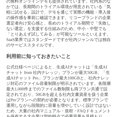
の無料オンラインデモも提供されています。社内系のな
かでは、長期間のトライアル環境が用意されている「気
軽に試せる」設計で、デモを通じて実際の機能・導入後
の操作感を事前に確認できます。リコーブランドの企業
選定者向け安心感と、長めのトライアル期間で「失敗し
ない選定」を支援する仕組みのため、中小・中堅でも
「とりあえず試してみる」が可能なツールといえます。
SaaS業界ではスタンダードですが社内ジャンルでは独自
のサービススタイルです。
利用前に知っておきたいこと
公式仕様ページによると、生成AIチャットは「生成AI
チャット from 社内ナレッジ」プランが最大50GB、「生
成AIチャット Pro」プランが最大100GBと、社内ナレッ
ジ対応のファイル容量制限が明示されています。各階層
最大1,000件までのファイル数制限も両プラン共通で設
定されており、50GBを超える社内文書資産を扱う企業
はProプランへの契約が必要となります。標準プランで
運用しながら段階的に容量を増やしていく設計ではない
ため、大量の社内マニュアル・規程・FAQドキュメント
を保有する大企業は契約時点で必要容量を見積もり、