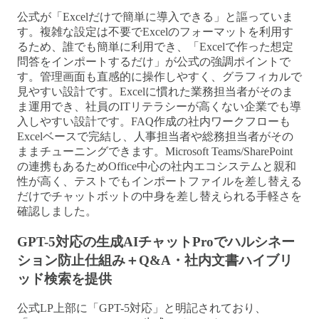
公式が「Excelだけで簡単に導入できる」と謳っていま
す。複雑な設定は不要でExcelのフォーマットを利用す
るため、誰でも簡単に利用でき、「Excelで作った想定
問答をインポートするだけ」が公式の強調ポイントで
す。管理画面も直感的に操作しやすく、グラフィカルで
見やすい設計です。Excelに慣れた業務担当者がそのま
ま運用でき、社員のITリテラシーが高くない企業でも導
入しやすい設計です。FAQ作成の社内ワークフローも
Excelベースで完結し、人事担当者や総務担当者がその
ままチューニングできます。Microsoft Teams/SharePoint
の連携もあるためOffice中心の社内エコシステムと親和
性が高く、テストでもインポートファイルを差し替える
だけでチャットボットの中身を差し替えられる手軽さを
確認しました。
GPT-5対応の生成AIチャットProでハルシネー
ション防止仕組み＋Q&A・社内文書ハイブリ
ッド検索を提供
公式LP上部に「GPT-5対応」と明記されており、