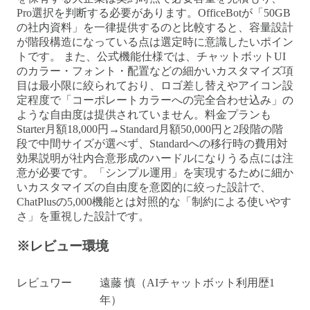
Pro選択を判断する必要があります。OfficeBotが「50GB
の社内資料」を一律提供するのと比較すると、容量設計
が階段構造になっている点は選定時に意識したいポイン
トです。 また、公式機能仕様では、チャットボットUI
のカラー・フォント・配置などの細かいカスタマイズ項
目は最小限に絞られており、ロゴ差し替えやアイコン設
定程度で「コーポレートカラーへの完全合わせ込み」の
ような自由度は提供されていません。料金プランも
Starter月額18,000円→Standard月額50,000円と2段階の階
段で中間サイズが選べず、Standardへの移行時の費用対
効果説明が社内合意形成のハードルになりうる点には注
意が必要です。「シンプル運用」を実現するために細か
いカスタマイズの自由度を意図的に絞った設計で、
ChatPlusの5,000機能とは対照的な「制約による使いやす
さ」を重視した設計です。
※レビュー環境
レビュワー
遠藤 慎（AIチャットボット利用歴1
年）