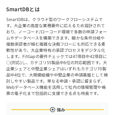
SmartDB
とは
SmartDBは、クラウド型のワークフローシステムで
す。大企業の高度な業務要件に応えるため設計されて
おり、ノーコード/ローコード環境で多数の申請フォー
ムやデータベースを構築できます。細かな条件分岐や
複数承認者が絡む複雑な決裁フローにも対応できる柔
軟性があり、大企業特有の承認プロセスをデジタル化
します。FitGapの要件チェックでは47項目中42項目に
○(対応)し、カテゴリ55製品中6位の対応範囲です。大
企業シェアと中堅企業シェアはいずれもカテゴリ70製
品中4位で、大規模組織や中堅企業の申請基盤として検
討しやすい製品です。単なる申請・承認に留まらず、
Webデータベース機能を活用して社内の情報管理や帳
票の電子化まで包括的に支援できる点も特長です。
強み