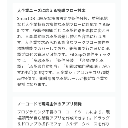
大企業ニーズに応える複雑フロー対応
SmartDBは細かな権限設定や条件分岐、並列承認
など大企業特有の複雑な承認フローに対応できる設
計です。役職や組織ごとに承認経路を柔軟に変えら
れ、人事異動時の承認者差し替えも容易に行えま
す。大企業で求められる高度なワークフロー要件を
標準機能でカバーしており、細部まで行き届いた承
認プロセス管理が可能です。FitGapの要件チェック
では、「多段承認」「条件分岐」「合議/並列承
認」「承認者自動割当」「組織改編自動追随」がい
ずれも○(対応)です。大企業シェアはカテゴリ70製
品中4位で、組織階層や承認ルールが複雑な企業で
候補になります。
ノーコードで現場主体のアプリ開発
プログラミング不要のローコードツールにより、現
場部門が自ら業務アプリを作成できます。ドラッグ
＆ドロップの操作でフォームやデータベースを作り