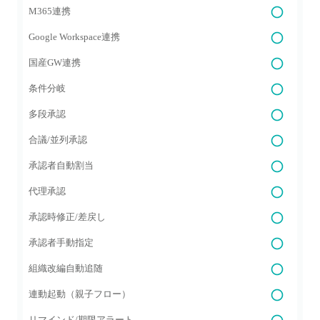
M365連携
Google Workspace連携
国産GW連携
条件分岐
多段承認
合議/並列承認
承認者自動割当
代理承認
承認時修正/差戻し
承認者手動指定
組織改編自動追随
連動起動（親子フロー）
リマインド/期限アラート