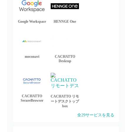
Google Workspace
HENNGE One
moconavi
CACHATTO
Desktop
CACHATTO
CACHATTO リモ
SecureBrowser
ートデスクトップ
box
全
29
サービスを見る