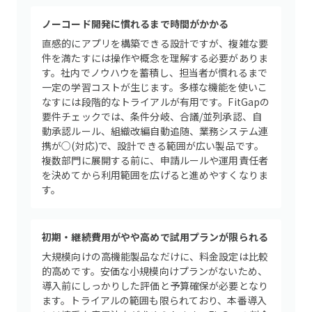
ノーコード開発に慣れるまで時間がかかる
直感的にアプリを構築できる設計ですが、複雑な要
件を満たすには操作や概念を理解する必要がありま
す。社内でノウハウを蓄積し、担当者が慣れるまで
一定の学習コストが生じます。多様な機能を使いこ
なすには段階的なトライアルが有用です。FitGapの
要件チェックでは、条件分岐、合議/並列承認、自
動承認ルール、組織改編自動追随、業務システム連
携が○(対応)で、設計できる範囲が広い製品です。
複数部門に展開する前に、申請ルールや運用責任者
を決めてから利用範囲を広げると進めやすくなりま
す。
初期・継続費用がやや高めで試用プランが限られる
大規模向けの高機能製品なだけに、料金設定は比較
的高めです。安価な小規模向けプランがないため、
導入前にしっかりした評価と予算確保が必要となり
ます。トライアルの範囲も限られており、本番導入