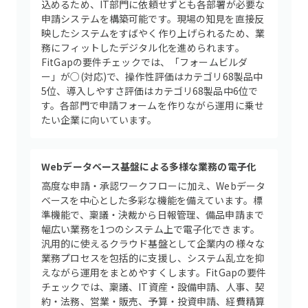
込めるため、IT部門に依頼せずとも各部署が必要な
申請システムを構築可能です。現場の知見を直接反
映したシステムをすばやく作り上げられるため、業
務にフィットしたデジタル化を進められます。
FitGapの要件チェックでは、「フォームビルダ
ー」が○(対応)で、操作性評価はカテゴリ68製品中
5位、導入しやすさ評価はカテゴリ68製品中6位で
す。各部門で申請フォームを作りながら運用に乗せ
たい企業に向いています。
Webデータベース基盤による多様な業務の電子化
高度な申請・承認ワークフローに加え、Webデータ
ベースを中心とした多彩な機能を備えています。標
準機能で、稟議・決裁から日報管理、備品申請まで
幅広い業務を1つのシステム上で電子化できます。
汎用的に使えるクラウド基盤として企業内の様々な
業務プロセスを包括的に支援し、システム乱立を抑
えながら運用をまとめやすくします。FitGapの要件
チェックでは、稟議、IT資産・設備申請、人事、契
約・法務、営業・販売、予算・投資申請、経費精算