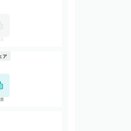
業
ェア
業