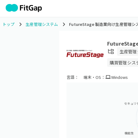
トップ
生産管理システム
FutureStage 製造業向け生産管理
FutureS
生産管理
購買管理シス
言語：
端末・OS：
Windows
セキュリ
機能性