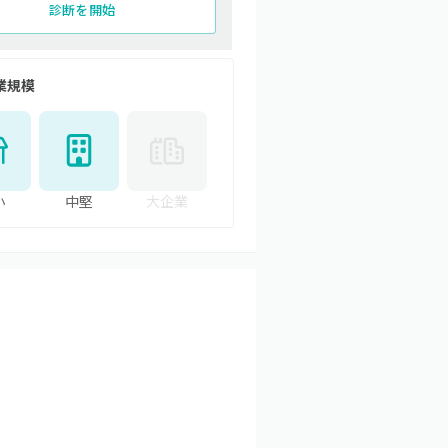
診断を開始
業規模
小
中堅
大企業