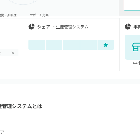
連携・拡張性
サポート充実
シェア
事
~
生産管理システム
金
×
中
け生産管理システム
とは
ア