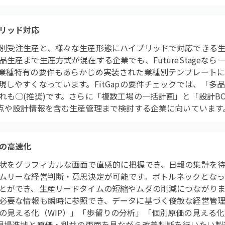
リッド対応
別受注生産と、様々な生産形態にハイブリッドで対応できる生
生産まで生産方式が混在する企業でも、FutureStageな
業種特有の要件もあらかじめ実装された業種別テンプレートに
現しやすくなっています。FitGapの要件チェックでは、「多
れも○(推奨)です。さらに「複数工場の一括計画」と「設計BO
拠点や設計情報を含む生産管理まで検討する企業に向いています
の高速化
状をグラフィカルな画面で直感的に把握でき、日報の集計を
ムリーな経営判断・意思決定が可能です。ボトルネックとなっ
とができ、生産リードタイムの短縮やムダの削減につながりま
必要な情報も瞬時に参照でき、データに基づく俊敏な経営管理を支
の見える化（WIP）」「歩留りの分析」「個別原価の見える
。現場進捗と原価・利益の両面を見ながら改善判断を行いたい