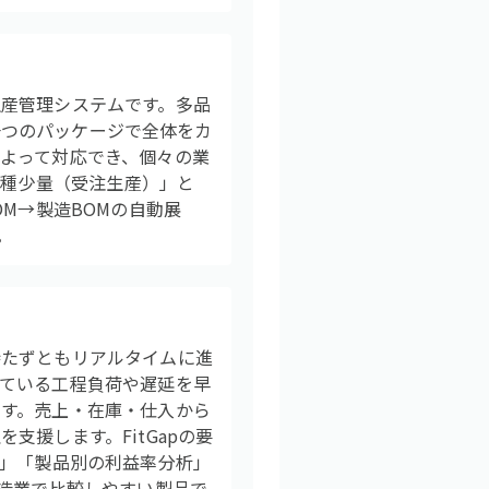
産管理システムです。多品
ら一つのパッケージで全体をカ
よって対応でき、個々の業
品種少量（受注生産）」と
M→製造BOMの自動展
。
待たずともリアルタイムに進
ている工程負荷や遅延を早
す。売上・在庫・仕入から
援します。FitGapの要
化」「製品別の利益率分析」
製造業で比較しやすい製品で