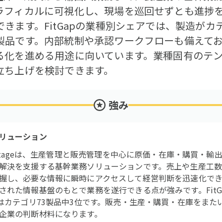
ラフィカルに可視化し、現場を巡回せずとも進捗
きます。FitGapの業種別シェアでは、製造がカ
製品です。内部統制や承認ワークフローも備えて
る化を進める用途に向いています。業種固有のテ
立ち上げを検討できます。
強み
リューション
eStageは、生産管理と販売管理を中心に原価・在庫・購買・
解決を支援する基幹業務ソリューションです。売上や生産工
握し、必要な情報に瞬時にアクセスして経営判断を迅速化でき
された情報基盤のもとで業務を遂行できる点が強みです。FitG
価はカテゴリ73製品中3位です。販売・生産・購買・在庫をまた
企業の判断材料になります。