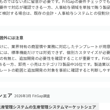
ものではない点に留意が必要です。FitGapの要件チェックで
要件で対応が確認できる一方、人事給与領域を単独で賄う製
して検討する場合は、既存の会計・人事給与システムとの役割
囲外には注意
けに、業界特有の商習慣や業務に対応したテンプレートが用
には、標準機能だけでは対処できず、個別カスタマイズが必要
の有無と、追加開発の必要性を確認することが重要です。FitG
である一方、卸売・小売はカテゴリ73製品中16位です。製造業
レートの範囲と追加開発の対象を事前に確認すると判断しや
シェア
2026年3月 FitGap調査
向け生産管理システム
の
生産管理システム
マーケットシェア