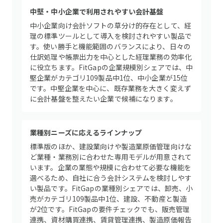
中堅・中小企業で利用されやすい会計基盤
中小企業向け会計ソフトの草分け的存在として、経
理の標準ツールとして導入を検討されやすい製品で
す。使い勝手と機能範囲のバランスにより、日々の
仕訳処理や帳票出力を中心とした経理業務の効率化
に役立ちます。FitGapの企業規模別シェアでは、中
堅企業がカテゴリ109製品中1位、中小企業が15位
です。中堅企業を中心に、既存業務を大きく変えず
に会計基盤を整えたい企業で候補になります。
業種別ニーズに応えるラインナップ
標準版のほか、建設業向けや製造業原価管理向けな
ど業種・業務別に合わせた専用モデルが用意されて
います。企業の業態や規模に合わせて必要な機能を
選べるため、自社に合う会計システムを検討しやす
い製品です。FitGapの業種別シェアでは、卸売、小
売がカテゴリ109製品中1位、建設、不動産と製造
が2位です。FitGapの要件チェックでも、販売管理
連携、資材購買連携、賃貸管理連携、製造原価報告