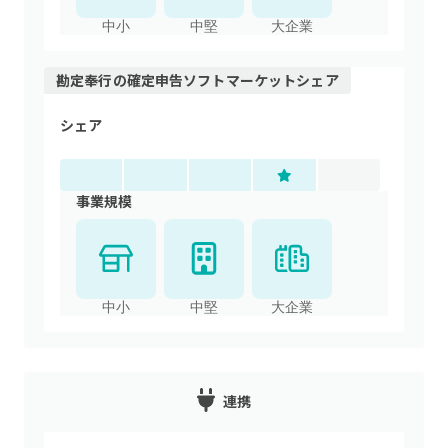
中小
中堅
大企業
勘定奉行
の
確定申告ソフト
マーケットシェア
シェア
事業規模
中小
中堅
大企業
連携