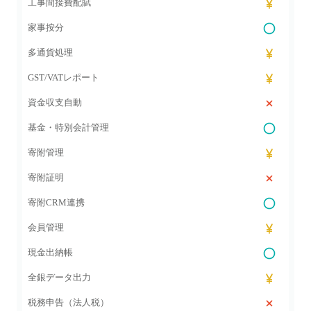
工事間接費配賦
家事按分
多通貨処理
GST/VATレポート
資金収支自動
基金・特別会計管理
寄附管理
寄附証明
寄附CRM連携
会員管理
現金出納帳
全銀データ出力
税務申告（法人税）