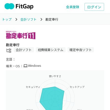
ログイン
会員登録
トップ
会計ソフト
勘定奉行
勘定奉行
会計ソフト
経費精算システム
確定申告ソフト
言語：
Windows
端末・OS：
使いやすさ
セキュリティ
セットアップ