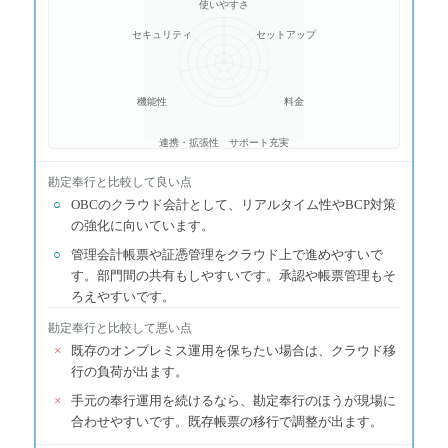
使いやすさ
セキュリティ
セットアップ
機能性
料金
連携・拡張性
サポート充実
勘定奉行
と比較して良い点
○
OBCのクラウド会計として、リアルタイム性やBCP対策
の強化に向いています。
○
管理会計帳票や証憑管理をクラウド上で進めやすいで
す。部門間の共有もしやすいです。承認や帳票管理もそ
ろえやすいです。
勘定奉行
と比較して悪い点
×
既存のオンプレミス運用を保ちたい場合は、クラウド移
行の負荷が出ます。
×
手元の奉行運用を続けるなら、勘定奉行のほうが現場に
合わせやすいです。既存帳票の移行で調整が出ます。