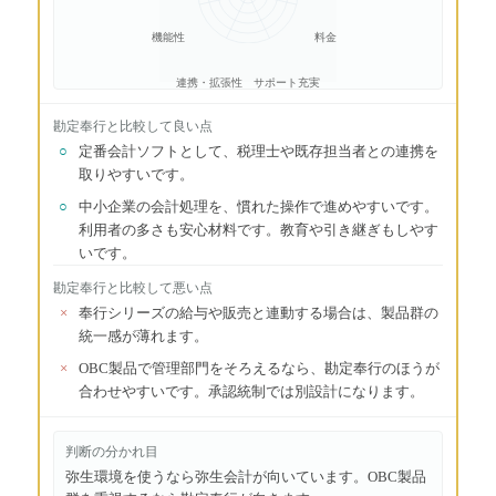
機能性
料金
連携・拡張性
サポート充実
勘定奉行
と比較して良い点
○
定番会計ソフトとして、税理士や既存担当者との連携を
取りやすいです。
○
中小企業の会計処理を、慣れた操作で進めやすいです。
利用者の多さも安心材料です。教育や引き継ぎもしやす
いです。
勘定奉行
と比較して悪い点
×
奉行シリーズの給与や販売と連動する場合は、製品群の
統一感が薄れます。
×
OBC製品で管理部門をそろえるなら、勘定奉行のほうが
合わせやすいです。承認統制では別設計になります。
判断の分かれ目
弥生環境を使うなら弥生会計が向いています。OBC製品