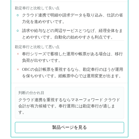
勘定奉行
と比較して良い点
○
クラウド連携で明細や請求データを取り込み、仕訳の省
力化を進めやすいです。
○
請求や給与などの周辺サービスとつなげ、経理全体をま
とめやすいです。自動化の始めやすさも利点です。
勘定奉行
と比較して悪い点
×
奉行シリーズで蓄積した運用や帳票がある場合は、移行
負荷が出やすいです。
×
OBCの会計帳票を重視するなら、勘定奉行のほうが運用
を保ちやすいです。紙帳票中心では運用変更が出ます。
判断の分かれ目
クラウド連携を重視するならマネーフォワード クラウド
会計が有力候補です。奉行運用には勘定奉行が適しま
す。
製品ページを見る