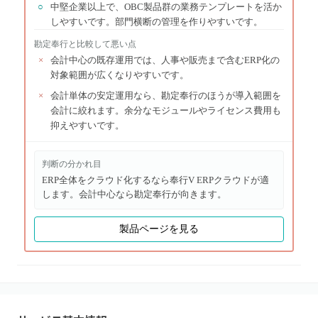
○
中堅企業以上で、OBC製品群の業務テンプレートを活か
しやすいです。部門横断の管理を作りやすいです。
勘定奉行
と比較して悪い点
×
会計中心の既存運用では、人事や販売まで含むERP化の
対象範囲が広くなりやすいです。
×
会計単体の安定運用なら、勘定奉行のほうが導入範囲を
会計に絞れます。余分なモジュールやライセンス費用も
抑えやすいです。
判断の分かれ目
ERP全体をクラウド化するなら奉行V ERPクラウドが適
します。会計中心なら勘定奉行が向きます。
製品ページを見る