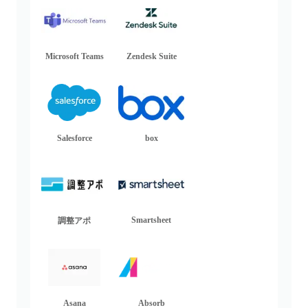
Microsoft Teams
Zendesk Suite
Salesforce
box
Smartsheet
調整アポ
Asana
Absorb