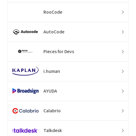
RooCode
AutoCode
Pieces for Devs
i.human
AYUDA
Calabrio
Talkdesk