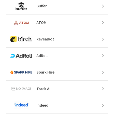
Buffer
ATOM
Revealbot
AdRoll
Spark Hire
Track AI
Indeed