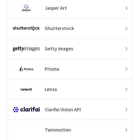
Jasper Art
Shutterstock
Getty Images
Prisma
Lensa
Clarifai Vision API
Twinmotion