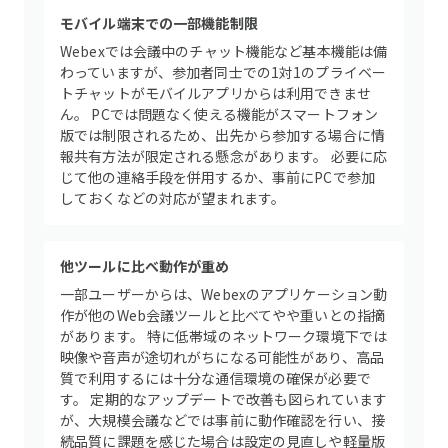
モバイル端末での一部機能制限
Webexでは会議中のチャット機能など基本機能は備
わっていますが、参加者同士での1対1のプライベー
トチャットがモバイルアプリからは利用できませ
ん。 PCでは問題なく使える機能がスマートフォン
版では制限されるため、出先から参加する場合に情
報共有方法が限定される懸念があります。 必要に応
じて他の連絡手段を併用するか、事前にPCで参加
しておくなどの対応が望まれます。
他ツールに比べ動作が重め
一部ユーザーからは、Webexのアプリケーション動
作が他のWeb会議ツールと比べてやや重いとの指摘
があります。 特に低帯域のネットワーク環境下では
映像や音声が途切れがちになる可能性があり、高品
質で利用するには十分な通信環境の確保が必要で
す。 定期的なアップデートで改善も図られています
が、大規模会議などでは事前に動作確認を行い、接
続品質に課題を感じた場合は設定の見直しや軽量版