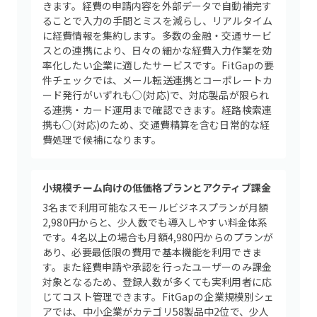
きます。経費の申請内容を外部データで自動補完す
ることで入力の手間とミスを減らし、リアルタイム
に経費情報を集約します。多数の金融・交通サービ
スとの連携により、日々の細かな経費入力作業を効
率化したい企業に適したサービスです。FitGapの要
件チェックでは、メール転送連携とコーポレートカ
ード発行がいずれも○(対応)で、対応製品が限られ
る連携・カード運用まで確認できます。経路検索連
携も○(対応)のため、交通費精算を含む日常的な経
費処理で候補になります。
小規模チーム向けの低価格プランとアクティブ課金
3名まで利用可能なスモールビジネスプランが月額
2,980円からと、少人数でも導入しやすい料金体系
です。4名以上の場合も月額4,980円からのプランが
あり、必要最低限の費用で基本機能を利用できま
す。また経費申請や承認を行ったユーザーのみ課金
対象となるため、登録人数が多くても実利用者に応
じてコスト管理できます。FitGapの企業規模別シェ
アでは、中小企業がカテゴリ58製品中2位で、少人