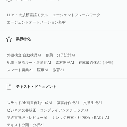
LLM・大規模言語モデル
エージェントフレームワーク
エージェントオートメーション基盤
業界特化
外観検査/自動検品AI
創薬・分子設計AI
配車・物流ルート最適化AI
素材開発AI
在庫最適化AI（小売）
スマート農業AI
医療AI
教育AI
テキスト・ドキュメント
スライド/企画書自動生成AI
議事録作成AI
文章生成AI
ビジネス文書校正・コンプライアンスチェックAI
契約書管理・レビューAI
ナレッジ検索・社内QA（RAG）AI
テキスト分類・分析AI