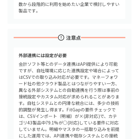
数から段階的に利用を始めたい企業で検討しやすい
製品です。
注意点
外部連携には設定が必要
会計ソフト等とのデータ連携はAPI提供により可能
ですが、自社環境に応じた連携設定や場合によって
はCSVでの取り込み対応が必要です。マネーフォワ
ード社の他クラウド製品とはつながりやすい一方、
異なる外部システムとの自動連携を行う際は事前の
接続設定やカスタム対応が求められることがありま
す。自社システムとの円滑な統合には、多少の技術
的調整が発生し得ます。FitGapの要件チェックで
は、CSVインポート（明細）が×(非対応)で、カテ
ゴリ43製品中79.1%が○(対応)している要件に対応
していません。明細やマスタの一括取り込みを前提
にした運用では、API連携や既存システムとの接続