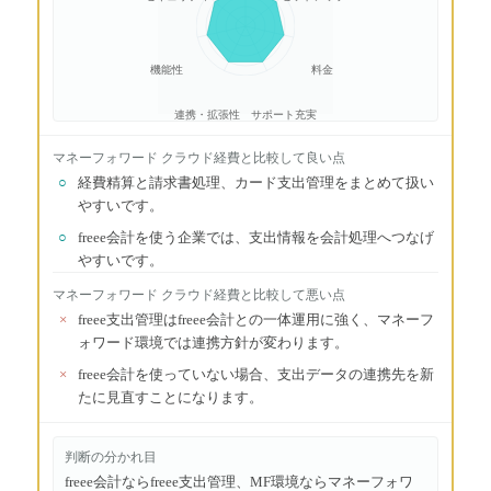
機能性
料金
連携・拡張性
サポート充実
マネーフォワード クラウド経費
と比較して良い点
○
経費精算と請求書処理、カード支出管理をまとめて扱い
やすいです。
○
freee会計を使う企業では、支出情報を会計処理へつなげ
やすいです。
マネーフォワード クラウド経費
と比較して悪い点
×
freee支出管理はfreee会計との一体運用に強く、マネーフ
ォワード環境では連携方針が変わります。
×
freee会計を使っていない場合、支出データの連携先を新
たに見直すことになります。
判断の分かれ目
freee会計ならfreee支出管理、MF環境ならマネーフォワ