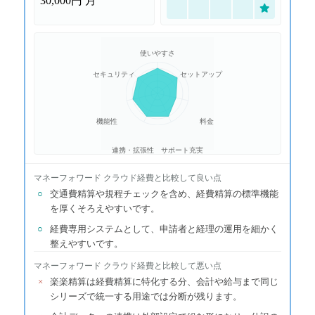
30,000円
月
使いやすさ
セキュリティ
セットアップ
機能性
料金
連携・拡張性
サポート充実
マネーフォワード クラウド経費
と比較して良い点
○
交通費精算や規程チェックを含め、経費精算の標準機能
を厚くそろえやすいです。
○
経費専用システムとして、申請者と経理の運用を細かく
整えやすいです。
マネーフォワード クラウド経費
と比較して悪い点
×
楽楽精算は経費精算に特化する分、会計や給与まで同じ
シリーズで統一する用途では分断が残ります。