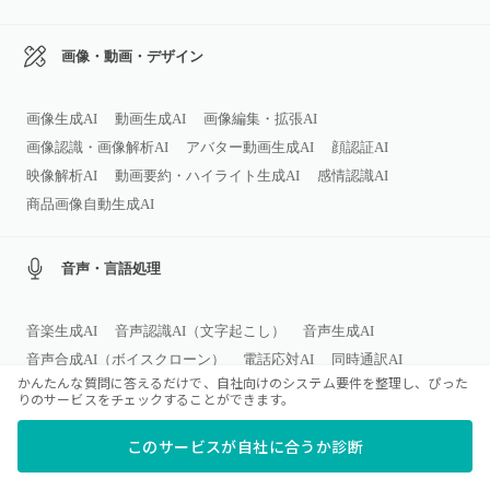
画像・動画・デザイン
画像生成AI
動画生成AI
画像編集・拡張AI
画像認識・画像解析AI
アバター動画生成AI
顔認証AI
映像解析AI
動画要約・ハイライト生成AI
感情認識AI
商品画像自動生成AI
音声・言語処理
音楽生成AI
音声認識AI（文字起こし）
音声生成AI
音声合成AI（ボイスクローン）
電話応対AI
同時通訳AI
かんたんな質問に答えるだけで、自社向けのシステム要件を整理し、ぴった
音声感情解析AI
りのサービスをチェックすることができます。
このサービスが自社に合うか診断
チャット・対話