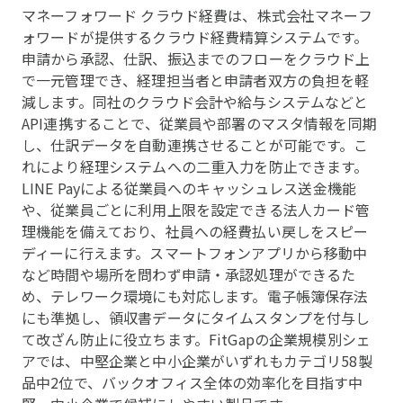
マネーフォワード クラウド経費は、株式会社マネーフ
ォワードが提供するクラウド経費精算システムです。
申請から承認、仕訳、振込までのフローをクラウド上
で一元管理でき、経理担当者と申請者双方の負担を軽
減します。同社のクラウド会計や給与システムなどと
API連携することで、従業員や部署のマスタ情報を同期
し、仕訳データを自動連携させることが可能です。こ
れにより経理システムへの二重入力を防止できます。
LINE Payによる従業員へのキャッシュレス送金機能
や、従業員ごとに利用上限を設定できる法人カード管
理機能を備えており、社員への経費払い戻しをスピー
ディーに行えます。スマートフォンアプリから移動中
など時間や場所を問わず申請・承認処理ができるた
め、テレワーク環境にも対応します。電子帳簿保存法
にも準拠し、領収書データにタイムスタンプを付与し
て改ざん防止に役立ちます。FitGapの企業規模別シェ
アでは、中堅企業と中小企業がいずれもカテゴリ58製
品中2位で、バックオフィス全体の効率化を目指す中