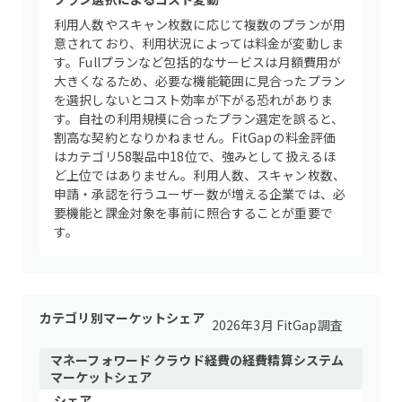
利用人数やスキャン枚数に応じて複数のプランが用
意されており、利用状況によっては料金が変動しま
す。Fullプランなど包括的なサービスは月額費用が
大きくなるため、必要な機能範囲に見合ったプラン
を選択しないとコスト効率が下がる恐れがありま
す。自社の利用規模に合ったプラン選定を誤ると、
割高な契約となりかねません。FitGapの料金評価
はカテゴリ58製品中18位で、強みとして扱えるほ
ど上位ではありません。利用人数、スキャン枚数、
申請・承認を行うユーザー数が増える企業では、必
要機能と課金対象を事前に照合することが重要で
す。
カテゴリ別マーケットシェア
2026年3月 FitGap調査
マネーフォワード クラウド経費
の
経費精算システム
マーケットシェア
シェア