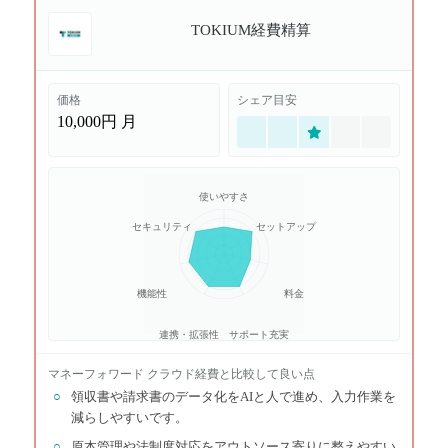
TOKIUM経費精算
価格
シェア目安
10,000円
月
使いやすさ
セキュリティ
セットアップ
機能性
料金
連携・拡張性
サポート充実
マネーフォワード クラウド経費
と比較して良い点
○
領収書や請求書のデータ化をAIと人で進め、入力作業を
減らしやすいです。
○
原本管理や法制度対応をアウトソース寄りに整えやすい