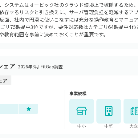
、システムはオービック社のクラウド環境上で稼働するため
依存するリスクと引き換えに、サーバ管理負担を軽減するア
反面、社内で円滑に使いこなすには充分な操作教育とマニュ
カテゴリ75製品中3位ですが、要件対応数はカテゴリ64製品中4
や教育範囲を事前に決めておくことが重要です。
シェア
2026年3月 FitGap調査
ェア
事業規模
中小
中堅
大企