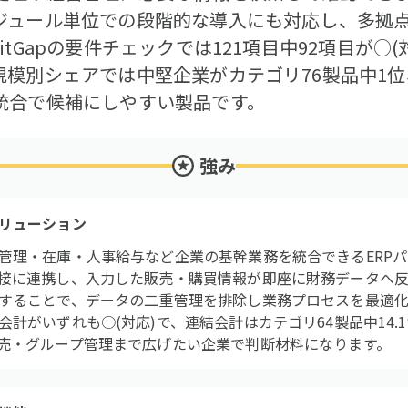
ジュール単位での段階的な導入にも対応し、多拠
tGapの要件チェックでは121項目中92項目が○(
規模別シェアでは中堅企業がカテゴリ76製品中1位
統合で候補にしやすい製品です。
強み
リューション
管理・在庫・人事給与など企業の基幹業務を統合できるERP
接に連携し、入力した販売・購買情報が即座に財務データへ反
することで、データの二重管理を排除し業務プロセスを最適化しま
計がいずれも○(対応)で、連結会計はカテゴリ64製品中14.
売・グループ管理まで広げたい企業で判断材料になります。