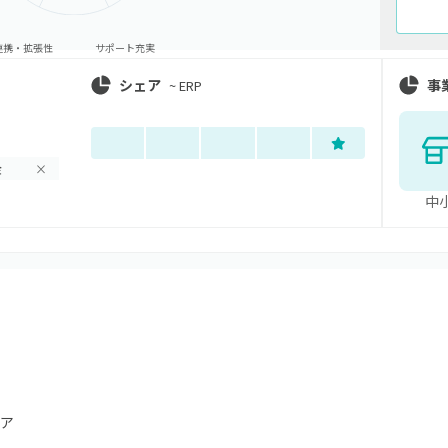
連携・拡張性
サポート充実
シェア
事
~
ERP
金
×
中
ア