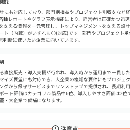
機能
計にも対応しており、部門別損益やプロジェクト別収支など
各種レポートやグラフ表示機能により、経営者は正確かつ迅速
を支える情報を一元管理し、トップマネジメントを支える設計です
ポート（内蔵）がいずれも○(対応)です。部門やプロジェクト
経営判断に使いたい企業に向いています。
制
る直接販売・導入支援が行われ、導入時から運用まで一貫した
マイズ要望にも対応でき、大企業の複雑な要件にもプロジェク
ングから保守サービスまでワンストップで提供され、長期利
のサポート評価はカテゴリ75製品中6位、導入しやすさ評価は2
堅・大企業で候補になります。
注意点