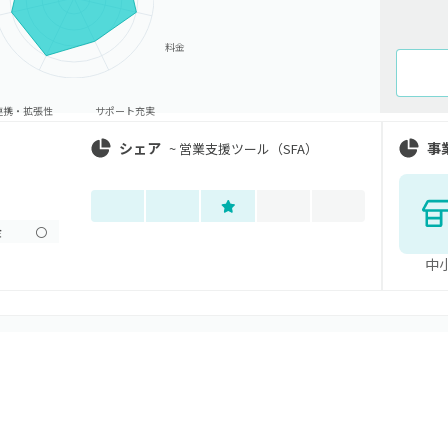
料金
連携・拡張性
サポート充実
シェア
事
~
営業支援ツール（SFA）
金
〇
中