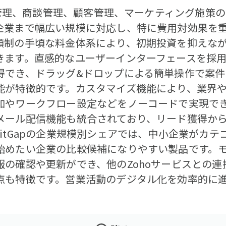
み客管理、商談管理、顧客管理、マーケティング施策の
企業まで幅広い規模に対応し、特に費用対効果を
額制の手頃な料金体系により、初期投資を抑えな
きます。直感的なユーザーインターフェースを採
得でき、ドラッグ&ドロップによる簡単操作で案
能が特徴的です。カスタマイズ機能により、業界
加やワークフロー設定などをノーコードで実現で
メール配信機能も統合されており、リード獲得か
itGapの企業規模別シェアでは、中小企業がカテ
始めたい企業の比較候補になりやすい製品です。
報の確認や更新ができ、他のZohoサービスとの
点も特徴です。営業活動のデジタル化を効率的に