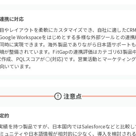
連携に対応
目やレイアウトを柔軟にカスタマイズでき、自社に適したCR
oogle Workspaceをはじめとする多様な外部ツールとの
同時に実現できます。海外製品でありながら日本語サポートも
が整備されています。FitGapの連携評価はカテゴリ63製品
求作成、PQLスコアが○(対応)です。営業活動とマーケティン
に向いています。
注意点
定的
入実績を持つ製品ですが、日本国内ではSalesforceなどと比
ミュニティや日本語情報が相対的に少なく、導入を検討され