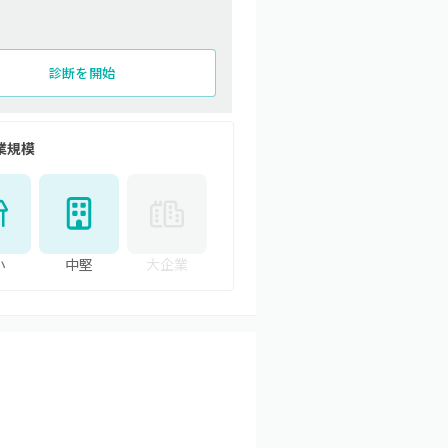
診断を開始
業規模
小
中堅
大企業