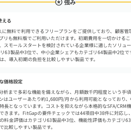
強み
使える
久に無料で利用できるフリープランをご提供しており、顧客管
プリも無料版でご利用いただけます。初期費用を一切かけるこ
、スモールスタートを検討されている企業様に適したソリュー
テゴリ63製品中3位で、中小企業シェアもカテゴリ64製品中2位で
は、導入初期の負担を比較しやすい製品です。
な価格設定
る分析まで多彩な機能を備えながら、月額数千円程度という手
ンはユーザーあたり約1,680円/月から利用可能となっており
特長となっています。コストを抑えながら本格的なSFA/CRM
きます。FitGapの要件チェックでは44項目中38件に対応し
apの料金評価はカテゴリ63製品中3位、機能性評価もカテゴリ6
で比較しやすい製品です。