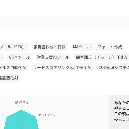
ツール（SFA）
報告書作成・日報
MAツール
フォーム作成
ト
CRMツール
営業支援AIツール
顧客離反（チャーン）予測AI
ルス自動化AI
リードスコアリング/受注予測AI
見積管理システ
最適化AI
あなた
使いやすさ
視する
この製
ティ
セットアップ
みまし