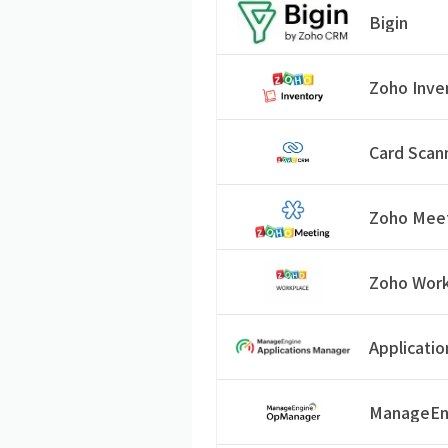
Bigin
Zoho Inve
Card Scan
Zoho Mee
Zoho Wor
Applicati
ManageEn