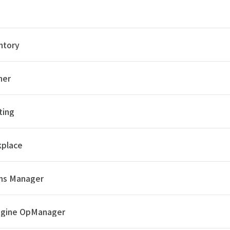
ntory
ner
ting
kplace
ons Manager
gine OpManager