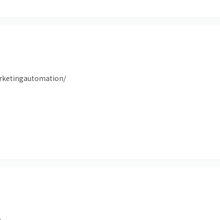
rketingautomation/
A