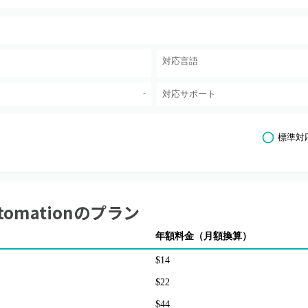
対応言語
-
対応サポート
標準対
tomation
のプラン
年額料金（月額換算）
$14
$22
$44