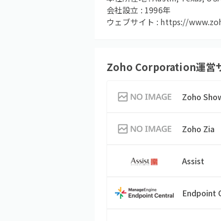
会社設立 :
1996
年
ウェブサイト :
https://www.zo
Zoho Corporation
運営
Zoho Sho
Zoho Zia
Assist
Endpoint 