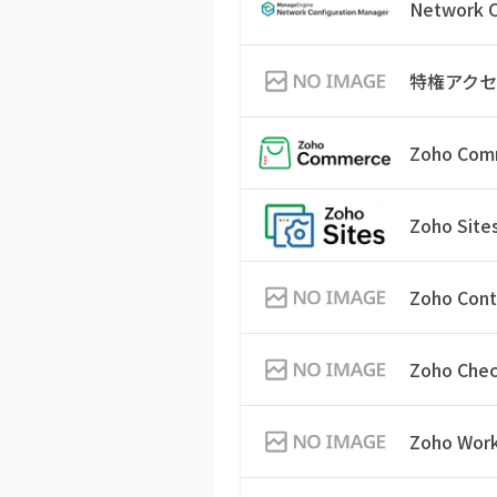
Network C
特権アク
Zoho Com
Zoho Site
Zoho Cont
Zoho Che
Zoho Work