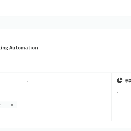
ting Automation
事
-
-
金
×