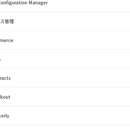
onfiguration Manager
セス管理
merce
s
racts
ckout
erly