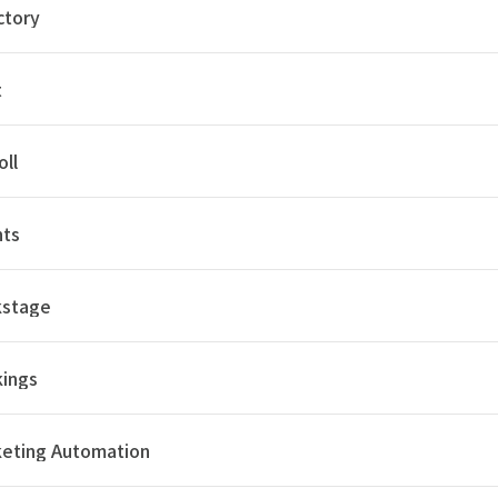
ctory
t
oll
nts
kstage
ings
eting Automation