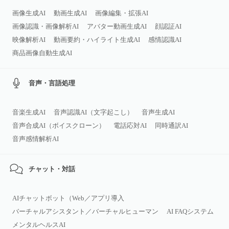
画像生成AI
動画生成AI
画像編集・拡張AI
画像認識・画像解析AI
アバター動画生成AI
顔認証AI
映像解析AI
動画要約・ハイライト生成AI
感情認識AI
商品画像自動生成AI
音声・言語処理
音楽生成AI
音声認識AI（文字起こし）
音声生成AI
音声合成AI（ボイスクローン）
電話応対AI
同時通訳AI
音声感情解析AI
チャット・対話
AIチャットボット（Web／アプリ導入
バーチャルアシスタント／バーチャルヒューマン
AI FAQシステム
メンタルヘルスAI