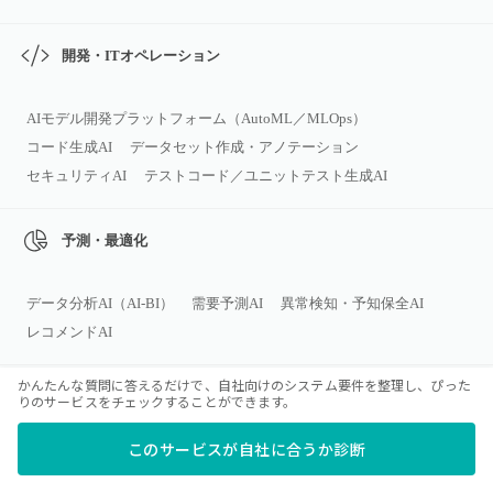
開発・ITオペレーション
AIモデル開発プラットフォーム（AutoML／MLOps）
コード生成AI
データセット作成・アノテーション
セキュリティAI
テストコード／ユニットテスト生成AI
予測・最適化
データ分析AI（AI‑BI）
需要予測AI
異常検知・予知保全AI
レコメンドAI
かんたんな質問に答えるだけで、自社向けのシステム要件を整理し、ぴった
営業・マーケティング
りのサービスをチェックすることができます。
このサービスが自社に合うか診断
コールセンター会話解析AI
広告バナー生成AI
商談解析AI
マーケティング／広告向けAIツール
広告キャンペーン自動運用AI