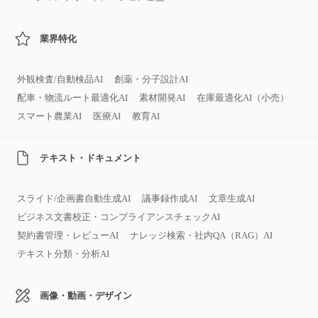
業界特化
外観検査/自動検品AI
創薬・分子設計AI
配車・物流ルート最適化AI
素材開発AI
在庫最適化AI（小売）
スマート農業AI
医療AI
教育AI
テキスト・ドキュメント
スライド/企画書自動生成AI
議事録作成AI
文章生成AI
ビジネス文書校正・コンプライアンスチェックAI
契約書管理・レビューAI
ナレッジ検索・社内QA（RAG）AI
テキスト分類・分析AI
画像・動画・デザイン