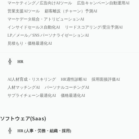
マーケティング／広告向けAIツール
広告キャンペーン自動運用AI
営業支援AIツール
顧客離反（チャーン）予測AI
マーケデータ統合・アトリビューションAI
インサイドセールス自動化AI
リードスコアリング/受注予測AI
LP／メール／SNS パーソナライゼーションAI
見積もり・価格最適化AI
HR
AI人材育成・リスキリング
HR適性診断AI
採用面接評価AI
人材マッチングAI
パーソナルコーチングAI
サプライチェーン最適化AI
価格最適化AI
ソフトウェア(Saas)
HR (人事・労務・組織・採用)