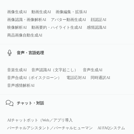
画像生成AI
動画生成AI
画像編集・拡張AI
画像認識・画像解析AI
アバター動画生成AI
顔認証AI
映像解析AI
動画要約・ハイライト生成AI
感情認識AI
商品画像自動生成AI
音声・言語処理
音楽生成AI
音声認識AI（文字起こし）
音声生成AI
音声合成AI（ボイスクローン）
電話応対AI
同時通訳AI
音声感情解析AI
チャット・対話
AIチャットボット（Web／アプリ導入
バーチャルアシスタント／バーチャルヒューマン
AI FAQシステム