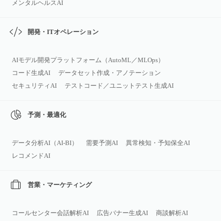
メンタルヘルスAI
開発・ITオペレーション
AIモデル開発プラットフォーム（AutoML／MLOps）
コード生成AI
データセット作成・アノテーション
セキュリティAI
テストコード／ユニットテスト生成AI
予測・最適化
データ分析AI（AI‑BI）
需要予測AI
異常検知・予知保全AI
レコメンドAI
営業・マーケティング
コールセンター会話解析AI
広告バナー生成AI
商談解析AI