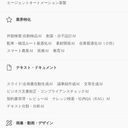
エージェントオートメーション基盤
業界特化
外観検査/自動検品AI
創薬・分子設計AI
配車・物流ルート最適化AI
素材開発AI
在庫最適化AI（小売）
スマート農業AI
医療AI
教育AI
テキスト・ドキュメント
スライド/企画書自動生成AI
議事録作成AI
文章生成AI
ビジネス文書校正・コンプライアンスチェックAI
契約書管理・レビューAI
ナレッジ検索・社内QA（RAG）AI
テキスト分類・分析AI
画像・動画・デザイン