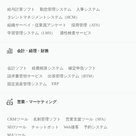
給与計算ソフト
勤怠管理システム
人事システム
タレントマネジメントシステム（HCM）
組織サーベイ・従業員アンケート
採用管理（ATS）
学習管理システム（LMS）
適性検査サービス
会計・経理・財務
会計ソフト
経費精算システム
確定申告ソフト
請求書受領サービス
出張管理システム（BTM）
ERP
固定資産管理システム
営業・マーケティング
CRMツール
名刺管理ソフト
営業支援ツール（SFA）
SEOツール
チャットボット
Web接客
予約システム
MAツール