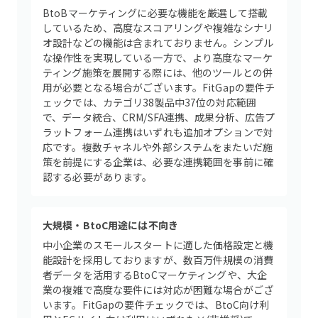
BtoBマーケティングに必要な機能を厳選して搭載
しているため、高度なスコアリングや複雑なシナリ
オ設計などの機能は含まれておりません。シンプル
な操作性を実現している一方で、より高度なマーケ
ティング施策を展開する際には、他のツールとの併
用が必要となる場合がございます。FitGapの要件チ
ェックでは、カテゴリ38製品中37位の対応範囲
で、データ統合、CRM/SFA連携、成果分析、広告プ
ラットフォーム連携はいずれも追加オプションで対
応です。複数チャネルや外部システムをまたいだ施
策を前提にする企業は、必要な連携範囲を事前に確
認する必要があります。
大規模・BtoC用途には不向き
中小企業のスモールスタートに適した価格設定と機
能設計を採用しておりますが、数百万件規模の消費
者データを活用するBtoCマーケティングや、大企
業の複雑で高度な要件には対応が困難な場合がござ
います。FitGapの要件チェックでは、BtoC向け利