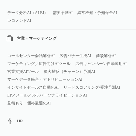
データ分析AI（AI‑BI）
需要予測AI
異常検知・予知保全AI
レコメンドAI
営業・マーケティング
コールセンター会話解析AI
広告バナー生成AI
商談解析AI
マーケティング／広告向けAIツール
広告キャンペーン自動運用AI
営業支援AIツール
顧客離反（チャーン）予測AI
マーケデータ統合・アトリビューションAI
インサイドセールス自動化AI
リードスコアリング/受注予測AI
LP／メール／SNS パーソナライゼーションAI
見積もり・価格最適化AI
HR