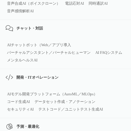
音声合成AI（ボイスクローン）
電話応対AI
同時通訳AI
音声感情解析AI
チャット・対話
AIチャットボット（Web／アプリ導入
バーチャルアシスタント／バーチャルヒューマン
AI FAQシステム
メンタルヘルスAI
開発・ITオペレーション
AIモデル開発プラットフォーム（AutoML／MLOps）
コード生成AI
データセット作成・アノテーション
セキュリティAI
テストコード／ユニットテスト生成AI
予測・最適化