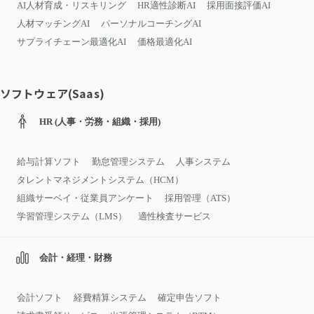
AI人材育成・リスキリング
HR適性診断AI
採用面接評価AI
人材マッチングAI
パーソナルコーチングAI
サプライチェーン最適化AI
価格最適化AI
ソフトウェア(Saas)
HR (人事・労務・組織・採用)
給与計算ソフト
勤怠管理システム
人事システム
タレントマネジメントシステム（HCM）
組織サーベイ・従業員アンケート
採用管理（ATS）
学習管理システム（LMS）
適性検査サービス
会計・経理・財務
会計ソフト
経費精算システム
確定申告ソフト