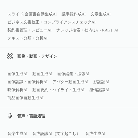
スライド/企画書自動生成AI
議事録作成AI
文章生成AI
ビジネス文書校正・コンプライアンスチェックAI
契約書管理・レビューAI
ナレッジ検索・社内QA（RAG）AI
テキスト分類・分析AI
画像・動画・デザイン
画像生成AI
動画生成AI
画像編集・拡張AI
画像認識・画像解析AI
アバター動画生成AI
顔認証AI
映像解析AI
動画要約・ハイライト生成AI
感情認識AI
商品画像自動生成AI
音声・言語処理
音楽生成AI
音声認識AI（文字起こし）
音声生成AI