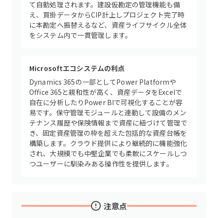
て自動処理されます。建設仮勘定の管理機能も備
え、買掛データからCIP計上しプロジェクト完了時
に本勘定へ振替えるなど、資産ライフサイクル全体
をシステム内で一貫管理します。
Microsoftエコシステムの利点
Dynamics 365の一部としてPower Platformや
Office 365と親和性が高く、資産データをExcelで
自在に分析したりPower BIで可視化することが容
易です。保守管理モジュールと連動して設備のメン
テナンス履歴や保険情報まで資産に紐づけて管理で
き、固定資産管理の枠を超えた包括的な資産台帳を
構築します。クラウド提供により継続的に機能強化
され、大規模でも中堅企業でも柔軟にスケールしつ
つユーザーに馴染みある操作性を提供します。
注意点