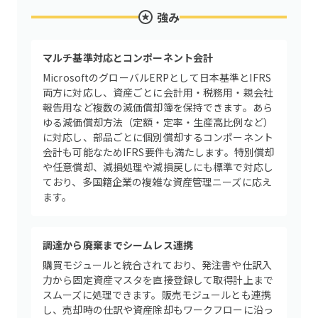
強み
マルチ基準対応とコンポーネント会計
MicrosoftのグローバルERPとして日本基準とIFRS
両方に対応し、資産ごとに会計用・税務用・親会社
報告用など複数の減価償却簿を保持できます。あら
ゆる減価償却方法（定額・定率・生産高比例など）
に対応し、部品ごとに個別償却するコンポーネント
会計も可能なためIFRS要件も満たします。特別償却
や任意償却、減損処理や減損戻しにも標準で対応し
ており、多国籍企業の複雑な資産管理ニーズに応え
ます。
調達から廃棄までシームレス連携
購買モジュールと統合されており、発注書や仕訳入
力から固定資産マスタを直接登録して取得計上まで
スムーズに処理できます。販売モジュールとも連携
し、売却時の仕訳や資産除却もワークフローに沿っ