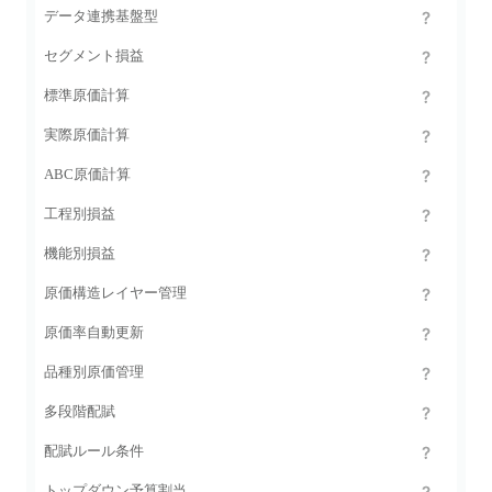
データ連携基盤型
セグメント損益
標準原価計算
実際原価計算
ABC原価計算
工程別損益
機能別損益
原価構造レイヤー管理
原価率自動更新
品種別原価管理
多段階配賦
配賦ルール条件
トップダウン予算割当