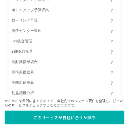
ボトムアップ予算収集
ローリング予算
責任センター管理
KPI統合管理
戦略KPI管理
非財務指標統合
標準原価差異
実際原価差異
利益感度分析
かんたんな質問に答えるだけで、自社向けのシステム要件を整理し、ぴった
損益分岐点分析
りのサービスをチェックすることができます。
数量連動シミュレーション
このサービスが自社に合うか診断
単価連動シミュレーション