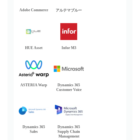
Adobe Commerce
アルテマブルー
HUE Asset
Infor M3
ASTERIA Warp
Dynamics 365
Customer Voice
Dynamics 365
Dynamics 365
Sales
Supply Chain
Management