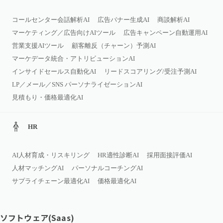
コールセンター会話解析AI
広告バナー生成AI
商談解析AI
マーケティング／広告向けAIツール
広告キャンペーン自動運用AI
営業支援AIツール
顧客離反（チャーン）予測AI
マーケデータ統合・アトリビューションAI
インサイドセールス自動化AI
リードスコアリング/受注予測AI
LP／メール／SNS パーソナライゼーションAI
見積もり・価格最適化AI
HR
AI人材育成・リスキリング
HR適性診断AI
採用面接評価AI
人材マッチングAI
パーソナルコーチングAI
サプライチェーン最適化AI
価格最適化AI
ソフトウェア(Saas)