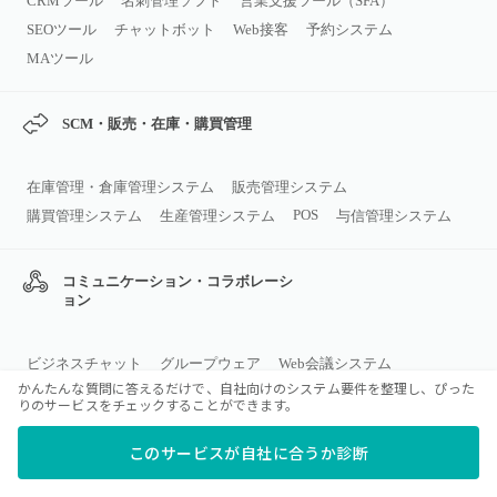
CRMツール
名刺管理ソフト
営業支援ツール（SFA）
SEOツール
チャットボット
Web接客
予約システム
MAツール
SCM・販売・在庫・購買管理
在庫管理・倉庫管理システム
販売管理システム
POS
購買管理システム
生産管理システム
与信管理システム
コミュニケーション・コラボレーシ
ョン
ビジネスチャット
グループウェア
Web会議システム
かんたんな質問に答えるだけで、自社向けのシステム要件を整理し、ぴった
メールソフト
ナレッジマネジメントツール
カレンダーツール
りのサービスをチェックすることができます。
日程調整ツール
安否確認システム
このサービスが自社に合うか診断
オフィス環境・総務・施設管理