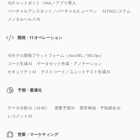
AIチャットボット（Web／アプリ導入
バーチャルアシスタント／バーチャルヒューマン
AI FAQシステム
メンタルヘルスAI
開発・ITオペレーション
AIモデル開発プラットフォーム（AutoML／MLOps）
コード生成AI
データセット作成・アノテーション
セキュリティAI
テストコード／ユニットテスト生成AI
予測・最適化
データ分析AI（AI‑BI）
需要予測AI
異常検知・予知保全AI
レコメンドAI
営業・マーケティング