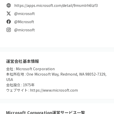
https://apps.microsoft.com/detail/9msmlrh6lzf3
@microsoft
@Microsoft
@microsoft
運営会社基本情報
会社 :
Microsoft Corporation
本社所在地 :
One Microsoft Way, Redmond, WA 98052-7329,
USA
会社設立 :
1975
年
ウェブサイト :
https://www.microsoft.com
Microsoft Corporation
運営サービス一覧