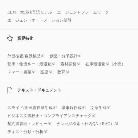
LLM・大規模言語モデル
エージェントフレームワーク
エージェントオートメーション基盤
業界特化
外観検査/自動検品AI
創薬・分子設計AI
配車・物流ルート最適化AI
素材開発AI
在庫最適化AI（小売）
スマート農業AI
医療AI
教育AI
テキスト・ドキュメント
スライド/企画書自動生成AI
議事録作成AI
文章生成AI
ビジネス文書校正・コンプライアンスチェックAI
契約書管理・レビューAI
ナレッジ検索・社内QA（RAG）AI
テキスト分類・分析AI