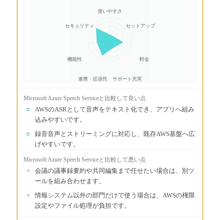
使いやすさ
セキュリティ
セットアップ
機能性
料金
連携・拡張性
サポート充実
Microsoft Azure Speech Service
と比較して良い点
○
AWSのASRとして音声をテキスト化でき、アプリへ組み
込みやすいです。
○
録音音声とストリーミングに対応し、既存AWS基盤へ広
げやすいです。
Microsoft Azure Speech Service
と比較して悪い点
×
会議の議事録要約や共同編集まで任せたい場合は、別ツ
ールを組み合わせます。
×
情報システム以外の部門だけで使う場合は、AWSの権限
設定やファイル処理が負担です。