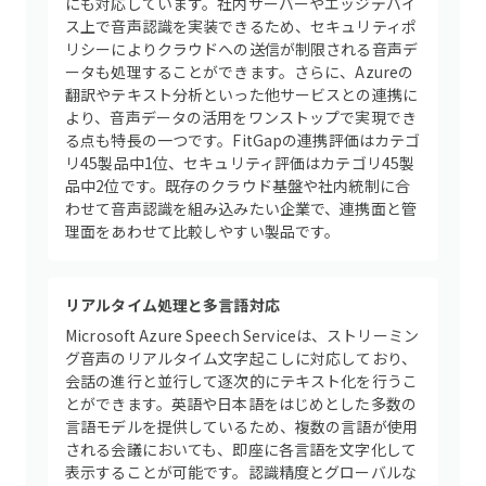
にも対応しています。社内サーバーやエッジデバイ
ス上で音声認識を実装できるため、セキュリティポ
リシーによりクラウドへの送信が制限される音声デ
ータも処理することができます。さらに、Azureの
翻訳やテキスト分析といった他サービスとの連携に
より、音声データの活用をワンストップで実現でき
る点も特長の一つです。FitGapの連携評価はカテゴ
リ45製品中1位、セキュリティ評価はカテゴリ45製
品中2位です。既存のクラウド基盤や社内統制に合
わせて音声認識を組み込みたい企業で、連携面と管
理面をあわせて比較しやすい製品です。
リアルタイム処理と多言語対応
Microsoft Azure Speech Serviceは、ストリーミン
グ音声のリアルタイム文字起こしに対応しており、
会話の進行と並行して逐次的にテキスト化を行うこ
とができます。英語や日本語をはじめとした多数の
言語モデルを提供しているため、複数の言語が使用
される会議においても、即座に各言語を文字化して
表示することが可能です。認識精度とグローバルな