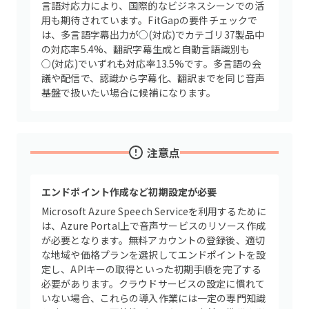
言語対応力により、国際的なビジネスシーンでの活
用も期待されています。FitGapの要件チェックで
は、多言語字幕出力が○(対応)でカテゴリ37製品中
の対応率5.4%、翻訳字幕生成と自動言語識別も
○(対応)でいずれも対応率13.5%です。多言語の会
議や配信で、認識から字幕化、翻訳までを同じ音声
基盤で扱いたい場合に候補になります。
注意点
エンドポイント作成など初期設定が必要
Microsoft Azure Speech Serviceを利用するために
は、Azure Portal上で音声サービスのリソース作成
が必要となります。無料アカウントの登録後、適切
な地域や価格プランを選択してエンドポイントを設
定し、APIキーの取得といった初期手順を完了する
必要があります。クラウドサービスの設定に慣れて
いない場合、これらの導入作業には一定の専門知識