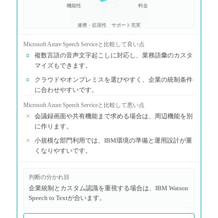
機能性
料金
連携・拡張性
サポート充実
Microsoft Azure Speech Service
と比較して良い点
○
複数言語の音声文字起こしに対応し、業務語彙のカスタ
マイズもできます。
○
クラウドやオンプレミスを選びやすく、企業の統制条件
に合わせやすいです。
Microsoft Azure Speech Service
と比較して悪い点
×
会議録画面や共有機能まで求める場合は、周辺機能を別
に作ります。
×
小規模な部門利用では、IBM環境の準備と運用設計が重
くなりやすいです。
判断の分かれ目
企業統制とカスタム認識を重視する場合は、IBM Watson
Speech to Textが合います。