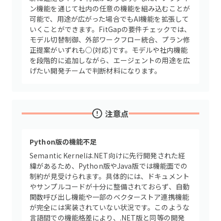
ン機能を通じて社内の任意の機能を組み込むことが
可能で、用途が広がった場合でもAI機能を拡張して
いくことができます。FitGapの要件チェックでは、
モデル切替制御、外部ワークフロー統合、プラン修
正提案がいずれも○(対応)です。モデルや社内機能
を段階的に追加しながら、エージェントの用途を広
げたい開発チームで判断材料になります。
注意点
Python版の機能不足
Semantic Kernelは.NET向けに先行開発された経
緯があるため、Python版やJava版では機能面での
制約が見受けられます。具体的には、ドキュメント
やサンプルコードが十分に整備されておらず、自動
関数呼び出し機能や一部のベクターストア連携機能
が完全には実装されていない状況です。このような
言語間での機能格差により、.NET版と同等の開発