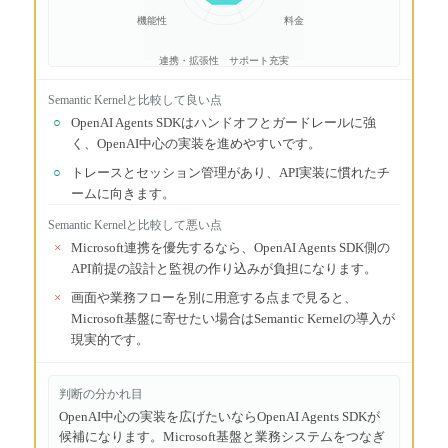
機能性
料金
連携・拡張性
サポート充実
Semantic Kernel
と比較して良い点
○
OpenAI Agents SDKはハンドオフとガードレールに強
く、OpenAI中心の実装を進めやすいです。
○
トレースとセッション管理があり、API実装に慣れたチ
ームに向きます。
Semantic Kernel
と比較して悪い点
×
Microsoft連携を優先するなら、OpenAI Agents SDK側の
API前提の設計と監視の作り込みが負担になります。
×
画面や業務フローを別に用意する点まで見ると、
Microsoft基盤に寄せたい場合はSemantic Kernelの導入が
現実的です。
判断の分かれ目
OpenAI中心の実装を広げたいならOpenAI Agents SDKが
候補になります。Microsoft基盤と業務システムをつなぎ