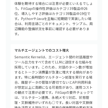
体験を期待する場合には注意が必要といえるでしょ
う。FitGapの操作性評価はカテゴリ39製品中26
位、導入しやすさ評価はカテゴリ39製品中19位で
す。PythonやJavaを主軸に短期間で実装したい場
合は、利用言語ごとのドキュメント、サンプル、周
辺機能の整備状況を事前に確認する必要がありま
す。
マルチエージェントでのコスト増大
Semantic Kernelは、エージェント間の対話履歴や
ツール出力をすべて含めてLLMに送信する仕組みを
採用しています。このため、対話のターン数が増加
するとトークン消費量が急激に増大する傾向があり
ます。特に長時間のマルチターン処理を実行する場
合、履歴データの管理が適切でないとAPI利用料金
が想定以上に高額になる可能性があり、運用コスト
の観点で注意が必要です。FitGapの要件チェックで
は、マルチターン連携、永続メモリ対応、状態管
理・文脈維持がいずれも○です。長い対話や文脈保
持を活用する設計では、履歴の保持範囲や要約方法