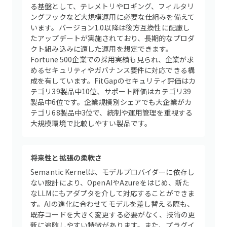
る基盤として、テレメトリやロギング、フィルタリ
ングフックなど大規模運用に必要な仕組みを備えて
います。バージョン1.0以降は後方互換性に配慮し
たアップデートが実施されており、長期的なプロダ
クト組み込みに適した運用を想定できます。
Fortune 500企業での採用実績も見られ、企業が求
めるセキュリティやガバナンス要件に対応できる構
成を有しています。FitGapのセキュリティ評価はカ
テゴリ39製品中10位、サポート評価はカテゴリ39
製品中6位です。企業規模別シェアでも大企業がカ
テゴリ68製品中3位で、統制や運用管理を重視する
大規模環境で比較しやすい製品です。
将来性と拡張の柔軟さ
Semantic Kernelは、モデルプロバイダーに依存し
ない設計により、OpenAIやAzureをはじめ、新た
なLLMにもアダプタを介して対応することができま
す。AIの進化に合わせてモデルを差し替える際も、
既存コードを大きく変更する必要がなく、技術の更
新に追随しやすい特徴があります。また、プラグイ