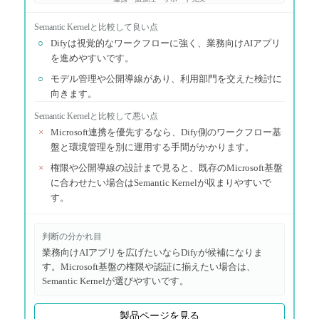
Semantic Kernel
と比較して良い点
○
Difyは視覚的なワークフローに強く、業務向けAIアプリ
を進めやすいです。
○
モデル管理や公開導線があり、利用部門を交えた検討に
向きます。
Semantic Kernel
と比較して悪い点
×
Microsoft連携を優先するなら、Dify側のワークフロー基
盤と環境管理を別に運用する手間がかかります。
×
権限や公開導線の設計まで見ると、既存のMicrosoft基盤
に合わせたい場合はSemantic Kernelが収まりやすいで
す。
判断の分かれ目
業務向けAIアプリを広げたいならDifyが候補になりま
す。Microsoft基盤の権限や認証に揃えたい場合は、
Semantic Kernelが選びやすいです。
製品ページを見る