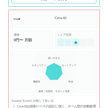
CrewAI
価格
シェア目安
0円〜
月額
使いやすさ
セキュリティ
セットアップ
機能性
料金
連携・拡張性
サポート充実
Semantic Kernel
と比較して良い点
○
CrewAIは役割ベースの設計に強く、チーム型の自動処理