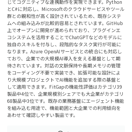
じてコグニティブな連携動作を実現できます。Python
とC#に対応し、Microsoftのクラウドサービスやツール
群との親和性が高く設計されているため、既存システ
ムへの組み込みが比較的容易とされています。GitHub
上でオープンに開発が進められており、プラグインエ
コシステムを活用することでChatGPTなどのモデルに
独自のスキルを付与し、段階的なタスク実行が可能に
なります。Azure OpenAIサービスとの統合にも対応し
ており、企業での大規模AI導入を支える基盤として期
待されています。対話の文脈保持や長期メモリの管理
をコーディング不要で実装でき、拡張可能な設計によ
り大規模プロジェクトでAI機能を追加する際の基盤と
して適用できます。FitGapの機能性評価はカテゴリ39
製品中4位で、企業規模別シェアでも大企業がカテゴリ
68製品中3位です。既存の業務基盤にエージェント機能
を組み込む用途で、機能範囲と大企業での利用傾向を
あわせて確認しやすい製品です。