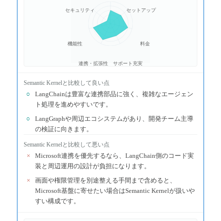
セキュリティ
セットアップ
機能性
料金
連携・拡張性
サポート充実
Semantic Kernel
と比較して良い点
○
LangChainは豊富な連携部品に強く、複雑なエージェン
ト処理を進めやすいです。
○
LangGraphや周辺エコシステムがあり、開発チーム主導
の検証に向きます。
Semantic Kernel
と比較して悪い点
×
Microsoft連携を優先するなら、LangChain側のコード実
装と周辺運用の設計が負担になります。
×
画面や権限管理を別途整える手間まで含めると、
Microsoft基盤に寄せたい場合はSemantic Kernelが扱いや
すい構成です。