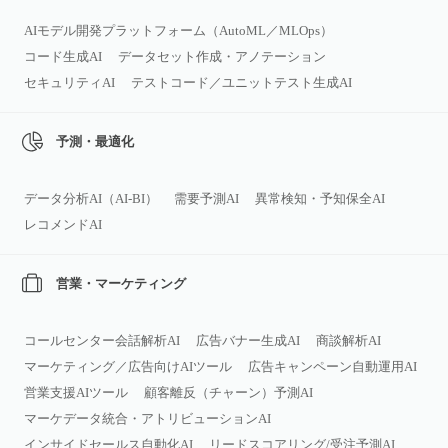
AIモデル開発プラットフォーム（AutoML／MLOps）
コード生成AI
データセット作成・アノテーション
セキュリティAI
テストコード／ユニットテスト生成AI
予測・最適化
データ分析AI（AI‑BI）
需要予測AI
異常検知・予知保全AI
レコメンドAI
営業・マーケティング
コールセンター会話解析AI
広告バナー生成AI
商談解析AI
マーケティング／広告向けAIツール
広告キャンペーン自動運用AI
営業支援AIツール
顧客離反（チャーン）予測AI
マーケデータ統合・アトリビューションAI
インサイドセールス自動化AI
リードスコアリング/受注予測AI