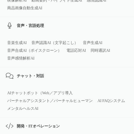
映像解析AI
動画要約・ハイライト生成AI
感情認識AI
商品画像自動生成AI
音声・言語処理
音楽生成AI
音声認識AI（文字起こし）
音声生成AI
音声合成AI（ボイスクローン）
電話応対AI
同時通訳AI
音声感情解析AI
チャット・対話
AIチャットボット（Web／アプリ導入
バーチャルアシスタント／バーチャルヒューマン
AI FAQシステム
メンタルヘルスAI
開発・ITオペレーション