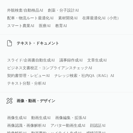
外観検査/自動検品AI
創薬・分子設計AI
配車・物流ルート最適化AI
素材開発AI
在庫最適化AI（小売）
スマート農業AI
医療AI
教育AI
テキスト・ドキュメント
スライド/企画書自動生成AI
議事録作成AI
文章生成AI
ビジネス文書校正・コンプライアンスチェックAI
契約書管理・レビューAI
ナレッジ検索・社内QA（RAG）AI
テキスト分類・分析AI
画像・動画・デザイン
画像生成AI
動画生成AI
画像編集・拡張AI
画像認識・画像解析AI
アバター動画生成AI
顔認証AI