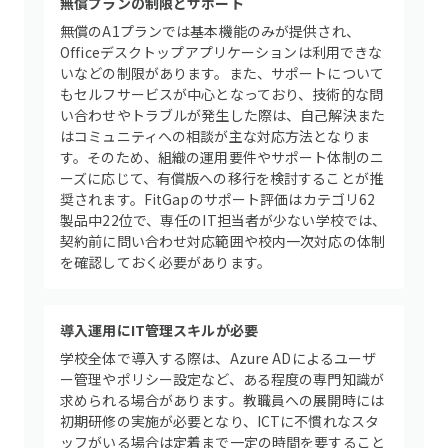
無償プランの制限とサポート
無償のA1プランでは基本機能のみが提供され、
Officeデスクトップアプリケーションは利用できな
いなどの制限があります。また、サポートについて
もセルフサービスが中心となっており、技術的な問
い合わせやトラブルが発生した際は、自己解決また
はコミュニティへの相談が主な対応方法となりま
す。そのため、組織の運用要件やサポート体制のニ
ーズに応じて、有償版への移行を検討することが推
奨されます。FitGapのサポート評価はカテゴリ62
製品中22位で、専任のIT担当者が少ない学校では、
契約前に問い合わせ対応範囲や校内一次対応の体制
を確認しておく必要があります。
導入運用にIT管理スキルが必要
学校全体で導入する際は、Azure ADによるユーザ
ー管理やポリシー設定など、ある程度の専門知識が
求められる場合があります。教職員への展開時には
初期研修の実施が必要となり、ICTに不慣れなスタ
ッフがいる場合は定着まで一定の時間を要すること