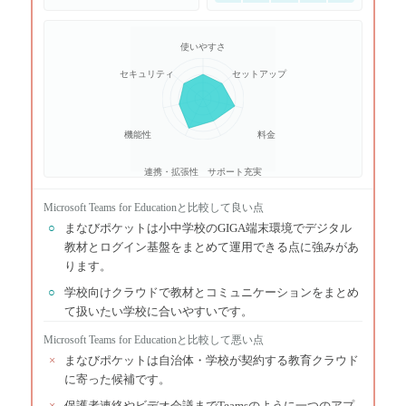
使いやすさ
セキュリティ
セットアップ
機能性
料金
連携・拡張性
サポート充実
Microsoft Teams for Education
と比較して良い点
○
まなびポケットは小中学校のGIGA端末環境でデジタル
教材とログイン基盤をまとめて運用できる点に強みがあ
ります。
○
学校向けクラウドで教材とコミュニケーションをまとめ
て扱いたい学校に合いやすいです。
Microsoft Teams for Education
と比較して悪い点
×
まなびポケットは自治体・学校が契約する教育クラウド
に寄った候補です。
×
保護者連絡やビデオ会議までTeamsのように一つのアプ