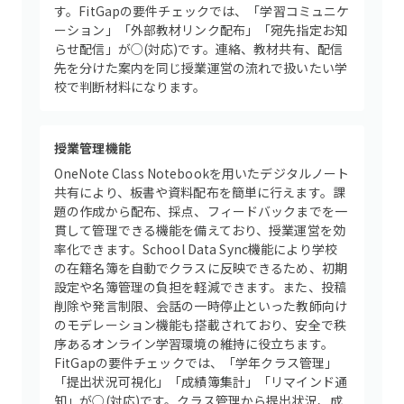
す。FitGapの要件チェックでは、「学習コミュニケ
ーション」「外部教材リンク配布」「宛先指定お知
らせ配信」が○(対応)です。連絡、教材共有、配信
先を分けた案内を同じ授業運営の流れで扱いたい学
校で判断材料になります。
授業管理機能
OneNote Class Notebookを用いたデジタルノート
共有により、板書や資料配布を簡単に行えます。課
題の作成から配布、採点、フィードバックまでを一
貫して管理できる機能を備えており、授業運営を効
率化できます。School Data Sync機能により学校
の在籍名簿を自動でクラスに反映できるため、初期
設定や名簿管理の負担を軽減できます。また、投稿
削除や発言制限、会話の一時停止といった教師向け
のモデレーション機能も搭載されており、安全で秩
序あるオンライン学習環境の維持に役立ちます。
FitGapの要件チェックでは、「学年クラス管理」
「提出状況可視化」「成績簿集計」「リマインド通
知」が○(対応)です。クラス管理から提出状況、成