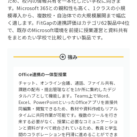
ため、校内の情報共有を一本化したい学校に向きま
す。Microsoft 365との親和性も高く、1クラスの小規
模導入から、複数校・自治体での大規模展開まで幅広
く適します。FitGapの連携評価はカテゴリ62製品中4位
で、既存のMicrosoft環境を前提に授業運営と資料共有
をまとめたい学校で比較しやすい製品です。
強み
Office連携の一体型授業
チャット、オンライン会議、通話、ファイル共有、
課題の配布・提出管理などを1か所に集約したデジ
タルハブとして機能します。Teams上でWord、
Excel、PowerPointといったOfficeアプリを直接共
同編集・閲覧できるため、教材や資料作成もリアル
タイムに共同作業が可能です。複数のツールを行き
来する必要がなく、授業に必要なコミュニケーショ
ンと資料がすべて統合されているため、教員と学生
間のコラボレーションを円滑に進めることができま