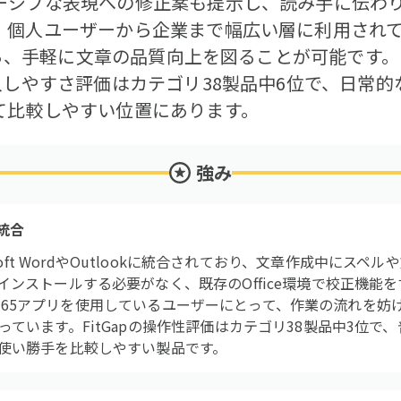
ーシブな表現への修正案も提示し、読み手に伝わ
個人ユーザーから企業まで幅広い層に利用されており、
がら、手軽に文章の品質向上を図ることが可能です。F
入しやすさ評価はカテゴリ38製品中6位で、日常
て比較しやすい位置にあります。
強み
の統合
はMicrosoft WordやOutlookに統合されており、文章作成中
インストールする必要がなく、既存のOffice環境で校正機能
oft 365アプリを使用しているユーザーにとって、作業の流れを
ています。FitGapの操作性評価はカテゴリ38製品中3位で
使い勝手を比較しやすい製品です。