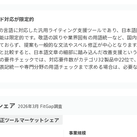
ド対応が限定的
orは20以上の言語に対応した汎用ライティング支援ツールであり、日
能は限定的です。敬語の誤りや業界固有の用語統一など、国内
ておらず、提案も一般的な文法やスペル修正が中心となります
と比較すると、日本語文章の細部に踏み込んだ改善支援とい
apの要件チェックでは、対応要件数がカテゴリ32製品中22位で
の表記統一や専門分野の用語チェックまで求める場合は、必要
シェア
2026年3月 FitGap調査
正ツール
マーケットシェア
事業規模