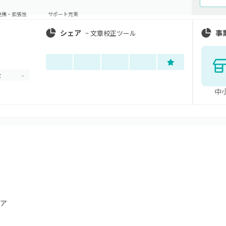
連携・拡張性
サポート充実
シェア
事
~
文章校正ツール
金
-
中
ア