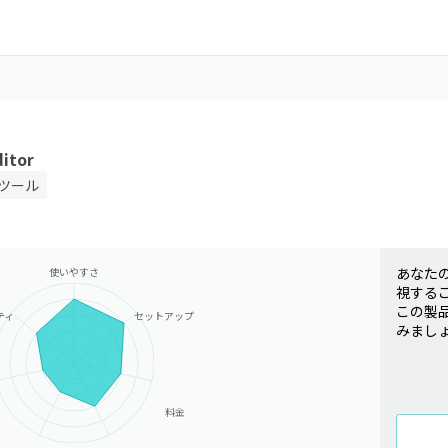
ditor
ツール
あなた
使いやすさ
視する
この製
ティ
セットアップ
みまし
料金