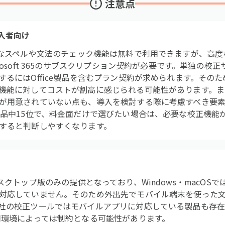
注意点
5加入者向け
orは基本的なスペルや文法のチェック機能は無料で利用できますが、
rosoft 365のサブスクリプション契約が必要です。単独の校
するにはOffice製品を含むプラン契約が求められます。その
機能に対してコストが割高に感じられる可能性があります。ま
が用意されていない点も、導入を検討する際に考慮すべき要素とな
中15位で、料金面だけで選びたい場合は、必要な校正機能がMicr
すると判断しやすくなります。
rは現在デスクトップ版のみの提供となっており、Windows・mac
対応していません。そのため外出先でモバイル端末を使った文
社の校正ツールではモバイルアプリに対応している製品も存在
用環境によっては制約となる可能性があります。