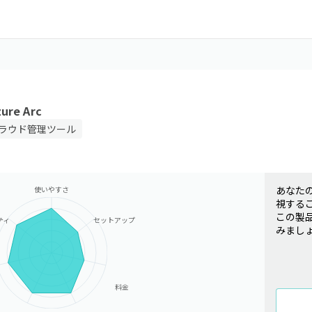
zure Arc
ラウド管理ツール
あなた
使いやすさ
視する
この製
ティ
セットアップ
みまし
料金