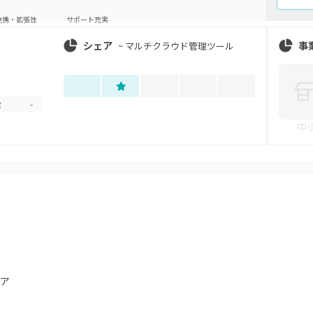
連携・拡張性
サポート充実
シェア
事
~
マルチクラウド管理ツール
金
-
中
ア