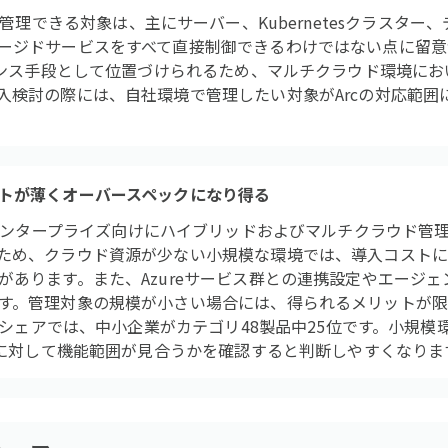
 Arcで一元管理できる対象は、主にサーバー、Kubernetesクラス
ージドサービスをすべて直接制御できるわけではない点に留意
バナンス手段として位置づけられるため、マルチクラウド環境に
入検討の際には、自社環境で管理したい対象がArcの対応範囲
トが薄くオーバースペックになり得る
e Arcは、エンタープライズ向けにハイブリッドおよびマルチクラウ
ため、クラウド資源が少ない小規模な環境では、導入コストに
があります。また、Azureサービス群との連携設定やエージ
す。管理対象の規模が小さい場合には、得られるメリットが
模別シェアでは、中小企業がカテゴリ48製品中25位です。小規
体制に対して機能範囲が見合うかを確認すると判断しやすくなりま