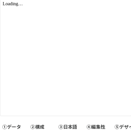
①データ
②構成
③日本語
④編集性
⑤デザ