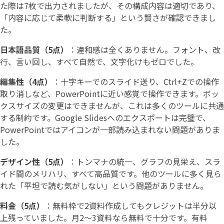
た際は7枚で出力されましたが、その構成内容は適切であり、
「内容に応じて柔軟に判断する」という賢さが確認できまし
た。
日本語品質（5点）
：違和感は全くありません。フォント、改
行、言い回し、すべて自然で、文字化けもゼロでした。
編集性（4点）
：十字キーでのスライド送り、Ctrl+Zでの操作
取り消しなど、PowerPointに近い感覚で操作できます。ボッ
クスサイズの変更はできませんが、これは多くのツールに共通
する制約です。Google Slidesへのエクスポートは完璧で、
PowerPointではアイコンが一部読み込まれない問題がありま
した。
デザイン性（5点）
：トンマナの統一、グラフの見栄え、スラ
イド間のメリハリ、すべて高品質です。他のツールに多く見ら
れた「平坦で読む気がしない」という問題がありません。
料金（5点）
：無料枠で2資料作成してもクレジットは半分以
上残っていました。月2〜3資料なら無料で十分です。有料