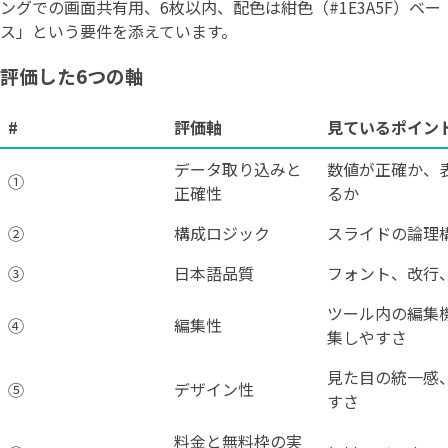
ングでの画面共有用、6枚以内、配色は紺色（#1E3A5F）ベー
ス」という要件を添えています。
評価した6つの軸
#
評価軸
見ているポイン
データ取り込みと
数値が正確か、
①
正確性
るか
②
構成ロジック
スライドの論理
③
日本語品質
フォント、改行
ツール内の編集
④
編集性
集しやすさ
見た目の統一感
⑤
デザイン性
すさ
料金と無料枠の実