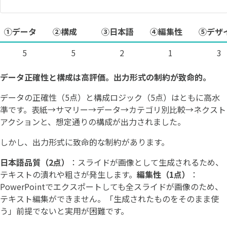
①データ
②構成
③日本語
④編集性
⑤デザ
5
5
2
1
3
データ正確性と構成は高評価。出力形式の制約が致命的。
データの正確性（5点）と構成ロジック（5点）はともに高水
準です。表紙→サマリー→データ→カテゴリ別比較→ネクスト
アクションと、想定通りの構成が出力されました。
しかし、出力形式に致命的な制約があります。
日本語品質（2点）
：スライドが画像として生成されるため、
テキストの潰れや粗さが発生します。
編集性（1点）
：
PowerPointでエクスポートしても全スライドが画像のため、
テキスト編集ができません。「生成されたものをそのまま使
う」前提でないと実用が困難です。