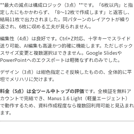
**最大の減点は構成ロジック（3点）**です。「6枚以内」と指
定したにもかかわらず、「8〜12枚で作成します」と返答し、
結局11枚で出力されました。同パターンのレイアウトが繰り
返され、6枚に収める工夫が見られません。
編集性（4点）は良好です。Ctrl+Z対応、十字キーでスライド
送り可能、AI編集も高速かつ的確に機能します。ただしボック
スサイズ変更と複数選択はできません。Google Slidesや
PowerPointへのエクスポートは軽微なずれのみでした。
デザイン（3点）は紺色指定こそ反映したものの、全体的に平
坦でメリハリに欠けます。
料金（5点）は全ツール中トップの評価
です。全検証を無料ア
カウントで完結でき、Manus 1.6 Light（軽量エージェント）
で動作するため、資料作成程度なら複数回利用可能と見込まれ
ます。