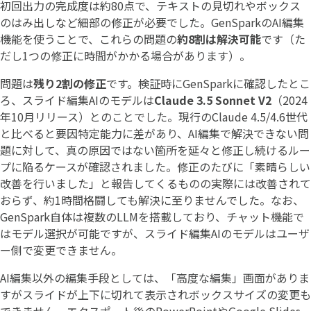
初回出力の完成度は約80点で、テキストの見切れやボックス
のはみ出しなど細部の修正が必要でした。GenSparkのAI編集
機能を使うことで、これらの問題の
約8割は解決可能
です（た
だし1つの修正に時間がかかる場合があります）。
問題は
残り2割の修正
です。検証時にGenSparkに確認したとこ
ろ、スライド編集AIのモデルは
Claude 3.5 Sonnet V2
（2024
年10月リリース）とのことでした。現行のClaude 4.5/4.6世代
と比べると要因特定能力に差があり、AI編集で解決できない問
題に対して、真の原因ではない箇所を延々と修正し続けるルー
プに陥るケースが確認されました。修正のたびに「素晴らしい
改善を行いました」と報告してくるものの実際には改善されて
おらず、約1時間格闘しても解決に至りませんでした。なお、
GenSpark自体は複数のLLMを搭載しており、チャット機能で
はモデル選択が可能ですが、スライド編集AIのモデルはユーザ
ー側で変更できません。
AI編集以外の編集手段としては、「高度な編集」画面がありま
すがスライドが上下に切れて表示されボックスサイズの変更も
できません。エクスポート後のPowerPointやGoogle Slides