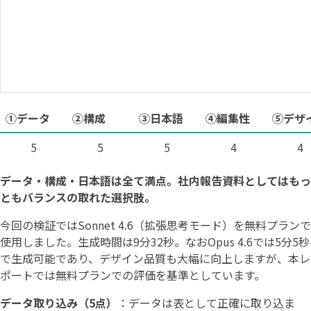
①データ
②構成
③日本語
④編集性
⑤デザ
5
5
5
4
4
データ・構成・日本語は全て満点。社内報告資料としてはもっ
ともバランスの取れた選択肢。
今回の検証ではSonnet 4.6（拡張思考モード）を無料プランで
使用しました。生成時間は9分32秒。なおOpus 4.6では5分5秒
で生成可能であり、デザイン品質も大幅に向上しますが、本レ
ポートでは無料プランでの評価を基準としています。
データ取り込み（5点）
：データは表として正確に取り込ま