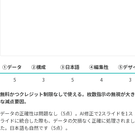
①データ
②構成
③日本語
④編集性
⑤デザ
5
3
5
4
3
無料かつクレジット制限なしで使える。枚数指示の無視が大き
な減点要因。
データの正確性は問題なし（5点）。AI修正で2スライドを1ス
ライドに統合した際も、データの欠損なく正確に処理されまし
た。日本語も自然です（5点）。