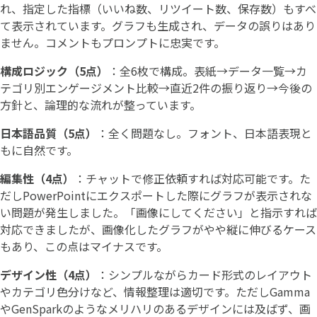
れ、指定した指標（いいね数、リツイート数、保存数）もすべ
て表示されています。グラフも生成され、データの誤りはあり
ません。コメントもプロンプトに忠実です。
構成ロジック（5点）
：全6枚で構成。表紙→データ一覧→カ
テゴリ別エンゲージメント比較→直近2件の振り返り→今後の
方針と、論理的な流れが整っています。
日本語品質（5点）
：全く問題なし。フォント、日本語表現と
もに自然です。
編集性（4点）
：チャットで修正依頼すれば対応可能です。た
だしPowerPointにエクスポートした際にグラフが表示されな
い問題が発生しました。「画像にしてください」と指示すれば
対応できましたが、画像化したグラフがやや縦に伸びるケース
もあり、この点はマイナスです。
デザイン性（4点）
：シンプルながらカード形式のレイアウト
やカテゴリ色分けなど、情報整理は適切です。ただしGamma
やGenSparkのようなメリハリのあるデザインには及ばず、画