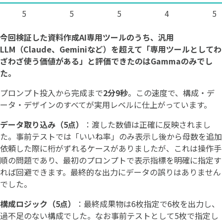
5
5
5
4
5
今回検証した資料作成AI専用ツールのうち、汎用
LLM（Claude、Geminiなど）を超えて「専用ツールとしてわ
ざわざ使う価値がある」と評価できたのはGammaのみでし
た。
プロンプト投入から完成まで
2分9秒
。この速度で、構成・デ
ータ・デザインのすべてが実用レベルに仕上がっています。
データ取り込み（5点）
：渡した数値は正確に反映されまし
た。事前テストでは「いいね率」のみ表示し後から母数を追加
依頼した際に桁がずれるケースがありましたが、これは操作手
順の問題であり、最初のプロンプトで表示指標を明確に指定す
れば回避できます。最終的な出力にデータの誤りはありません
でした。
構成ロジック（5点）
：最終成果物は6枚指定で6枚を出力し、
過不足のない構成でした。なお事前テストとして5枚で指定し