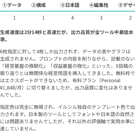
①データ
②構成
③日本語
④編集性
⑤デザ
1
1
4
3
2
生成速度は2分14秒と高速だが、出力品質が全ツール中最低水
準。
6枚指定に対して4枚しか出力されず、データの表やグラフは
生成されません。プロンプトの内容を削りながら、記載のない
「経営基盤の強靭化」「収益基盤の強化」といった、X投稿の
振り返りとは無関係な経営用語を挿入してきました。無料枠で
はエクスポートができないため、有料プラン（Personal
¥1,848/月）に切り替えましたが、出力品質に変化はありませ
んでした。
指定色は完全に無視され、イルシル独自のテンプレート色で出
力されます。日本製のツールとしてフォントや日本語の自然さ
には問題ありませんでしたが、それ以外の評価軸で実用水準に
達していません。