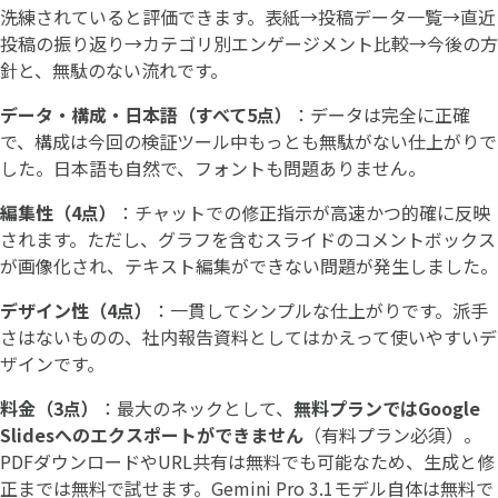
洗練されていると評価できます。表紙→投稿データ一覧→直近
投稿の振り返り→カテゴリ別エンゲージメント比較→今後の方
針と、無駄のない流れです。
データ・構成・日本語（すべて5点）
：データは完全に正確
で、構成は今回の検証ツール中もっとも無駄がない仕上がりで
した。日本語も自然で、フォントも問題ありません。
編集性（4点）
：チャットでの修正指示が高速かつ的確に反映
されます。ただし、グラフを含むスライドのコメントボックス
が画像化され、テキスト編集ができない問題が発生しました。
デザイン性（4点）
：一貫してシンプルな仕上がりです。派手
さはないものの、社内報告資料としてはかえって使いやすいデ
ザインです。
料金（3点）
：最大のネックとして、
無料プランではGoogle
Slidesへのエクスポートができません
（有料プラン必須）。
PDFダウンロードやURL共有は無料でも可能なため、生成と修
正までは無料で試せます。Gemini Pro 3.1モデル自体は無料で