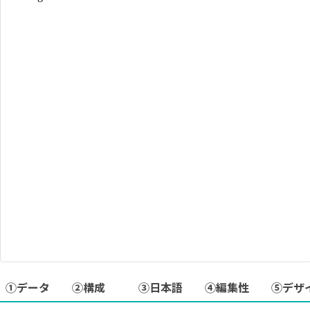
①データ
②構成
③日本語
④編集性
⑤デザ