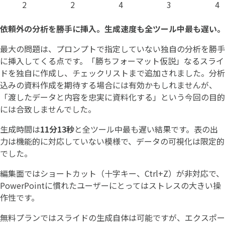
2
2
4
3
4
依頼外の分析を勝手に挿入。生成速度も全ツール中最も遅い。
最大の問題は、プロンプトで指定していない独自の分析を勝手
に挿入してくる点です。「勝ちフォーマット仮説」なるスライ
ドを独自に作成し、チェックリストまで追加されました。分析
込みの資料作成を期待する場合には有効かもしれませんが、
「渡したデータと内容を忠実に資料化する」という今回の目的
には合致しませんでした。
生成時間は
11分13秒
と全ツール中最も遅い結果です。表の出
力は機能的に対応していない模様で、データの可視化は限定的
でした。
編集面ではショートカット（十字キー、Ctrl+Z）が非対応で、
PowerPointに慣れたユーザーにとってはストレスの大きい操
作性です。
無料プランではスライドの生成自体は可能ですが、エクスポー