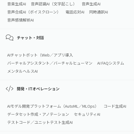
音楽生成AI
音声認識AI（文字起こし）
音声生成AI
音声合成AI（ボイスクローン）
電話応対AI
同時通訳AI
音声感情解析AI
チャット・対話
AIチャットボット（Web／アプリ導入
バーチャルアシスタント／バーチャルヒューマン
AI FAQシステム
メンタルヘルスAI
開発・ITオペレーション
AIモデル開発プラットフォーム（AutoML／MLOps）
コード生成AI
データセット作成・アノテーション
セキュリティAI
テストコード／ユニットテスト生成AI