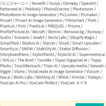
/ にじジャーニー / NovelAI / Ocoya / Omneky / OpenArt /
Patterned AI / Pebblely / PhotoDirector / Photoroom /
PhotoRoom AI Image Generator / PicLumen / Picmaker /
Picsart / Picsart AI Image Generator / Piktochart / PixAI /
Pixelcut / Pixlr / Predis.ai / PREQUEL / Prisma /
ProfilePicture.AI / Recraft / Remini / Remove.bg / Runway /
Scalio / Scenario / SeaArt / Secta Labs / Shopify Magic /
Simplified / Skybox AI / Slazzer / Sloyd / Smart Upscaler /
Smartly.io / SNOW / Stability AI / Stable Diffusion /
StoryboardHero / Style2Paints / Style3D AI / Supermeme.ai
/ SVG.io / The Brief / ToonMe / Topaz Gigapixel AI / Topaz
Photo / TouchRetouch / Tripo AI / Upscale.media / VanceAI /
Viggle / Visme / VistaCreate AI Image Generator / Vizcom /
Vue.ai / Waifu Labs / WeShop AI / Whisk / Ximilar / Yodayo /
YouCam AI Pro / YouCam Perfect / YouCam メイク