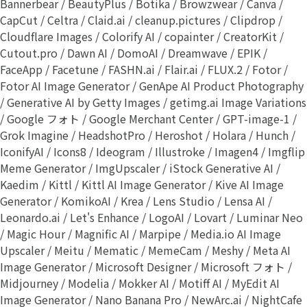
Bannerbear / BeautyPlus / Botika / Browzwear / Canva /
CapCut / Celtra / Claid.ai / cleanup.pictures / Clipdrop /
Cloudflare Images / Colorify AI / copainter / CreatorKit /
Cutout.pro / Dawn AI / DomoAI / Dreamwave / EPIK /
FaceApp / Facetune / FASHN.ai / Flair.ai / FLUX.2 / Fotor /
Fotor AI Image Generator / GenApe AI Product Photography
/ Generative AI by Getty Images / getimg.ai Image Variations
/ Google フォト / Google Merchant Center / GPT-image-1 /
Grok Imagine / HeadshotPro / Heroshot / Holara / Hunch /
IconifyAI / Icons8 / Ideogram / Illustroke / Imagen4 / Imgflip
Meme Generator / ImgUpscaler / iStock Generative AI /
Kaedim / Kittl / Kittl AI Image Generator / Kive AI Image
Generator / KomikoAI / Krea / Lens Studio / Lensa AI /
Leonardo.ai / Let's Enhance / LogoAI / Lovart / Luminar Neo
/ Magic Hour / Magnific AI / Marpipe / Media.io AI Image
Upscaler / Meitu / Mematic / MemeCam / Meshy / Meta AI
Image Generator / Microsoft Designer / Microsoft フォト /
Midjourney / Modelia / Mokker AI / Motiff AI / MyEdit AI
Image Generator / Nano Banana Pro / NewArc.ai / NightCafe