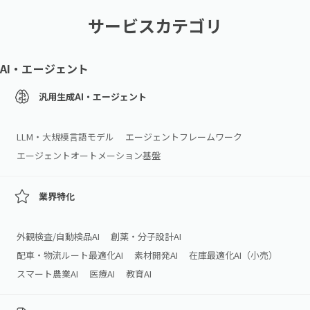
サービスカテゴリ
AI・エージェント
汎用生成AI・エージェント
LLM・大規模言語モデル
エージェントフレームワーク
エージェントオートメーション基盤
業界特化
外観検査/自動検品AI
創薬・分子設計AI
配車・物流ルート最適化AI
素材開発AI
在庫最適化AI（小売）
スマート農業AI
医療AI
教育AI