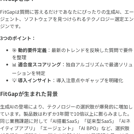
FitGapは質問に答えるだけであなたにぴったりの生成AI、エー
ジェント、ソフトウェアを見つけられるテクノロジー選定エン
ジンです。
3つのポイント：
🎯
動的要件定義
：最新のトレンドを反映した質問で要件
を整理
📊
適合度スコアリング
：独自アルゴリズムで最適ソリュ
ーションを特定
💡
導入インサイト
：導入注意点やギャップを明確化
FitGapが生まれた背景
生成AIの登場により、テクノロジーの選択肢が爆発的に増加し
ています。製品数はわずか3年間で10倍以上に膨らみました。
同じ業務課題に対して「AI搭載SaaS」「従来型SaaS」「AIネ
イティブアプリ」「エージェント」「AI BPO」など、選択肢