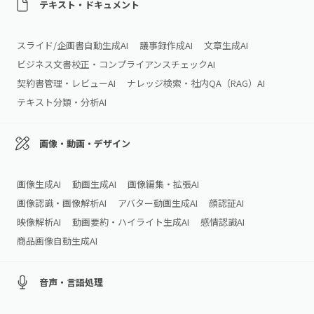
テキスト・ドキュメント
スライド/企画書自動生成AI
議事録作成AI
文章生成AI
ビジネス文書校正・コンプライアンスチェックAI
契約書管理・レビューAI
ナレッジ検索・社内QA（RAG）AI
テキスト分類・分析AI
画像・動画・デザイン
画像生成AI
動画生成AI
画像編集・拡張AI
画像認識・画像解析AI
アバター動画生成AI
顔認証AI
映像解析AI
動画要約・ハイライト生成AI
感情認識AI
商品画像自動生成AI
音声・言語処理