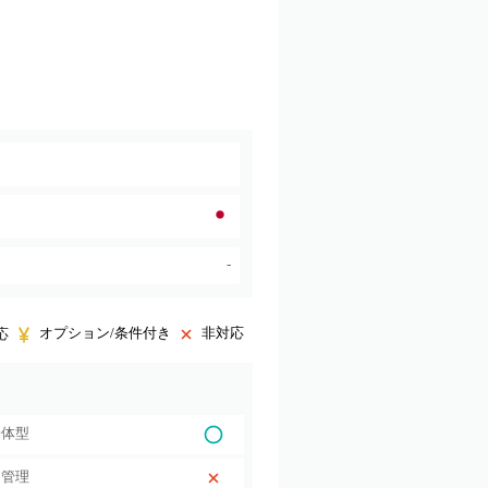
-
オプション/条件付き
非対応
応
一体型
ー管理