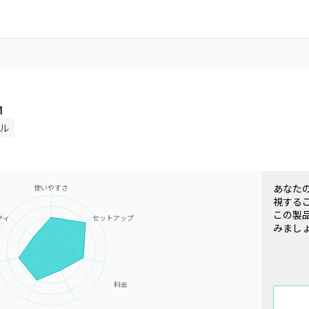
M
ール
あなた
使いやすさ
視する
この製
ティ
セットアップ
みまし
料金