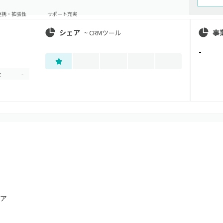
連携・拡張性
サポート充実
シェア
事
~
CRMツール
-
金
-
ア