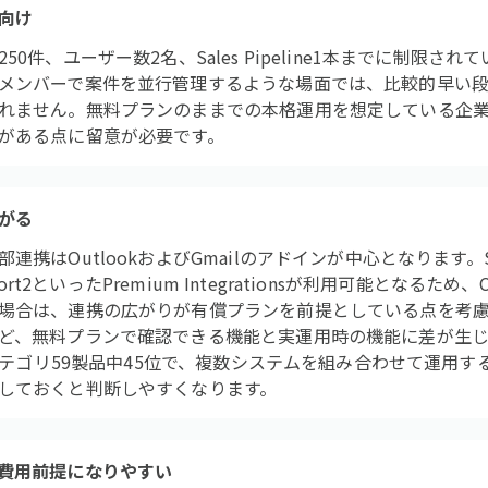
向け
0件、ユーザー数2名、Sales Pipeline1本までに制限さ
メンバーで案件を並行管理するような場面では、比較的早い
れません。無料プランのままでの本格運用を想定している企
がある点に留意が必要です。
がる
携はOutlookおよびGmailのアドインが中心となります。S
port2といったPremium Integrationsが利用可能となるため、
場合は、連携の広がりが有償プランを前提としている点を考
ど、無料プランで確認できる機能と実運用時の機能に差が生
はカテゴリ59製品中45位で、複数システムを組み合わせて運用
しておくと判断しやすくなります。
費用前提になりやすい