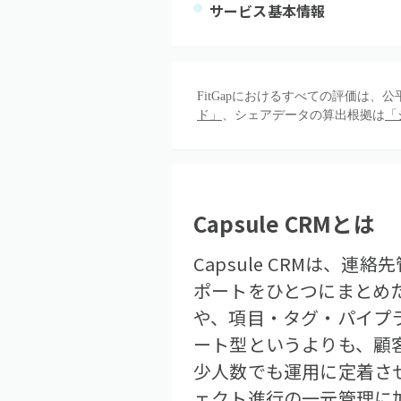
サービス基本情報
FitGapにおけるすべての評価は
ド」
、シェアデータの算出根拠は
「
Capsule CRM
とは
Capsule CRMは
ポートをひとつにまとめたC
や、項目・タグ・パイプ
ート型というよりも、顧
少人数でも運用に定着さ
ェクト進行の一元管理に