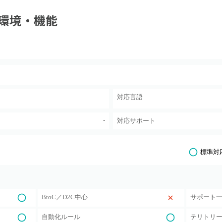
環境・機能
対応言語
-
対応サポート
標準対
BtoC／D2C中心
サポート
自動化ルール
テリトリ