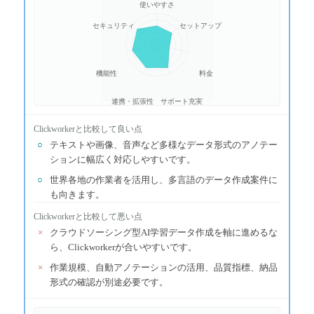
使いやすさ
セキュリティ
セットアップ
機能性
料金
連携・拡張性
サポート充実
Clickworker
と比較して良い点
○
テキストや画像、音声など多様なデータ形式のアノテー
ションに幅広く対応しやすいです。
○
世界各地の作業者を活用し、多言語のデータ作成案件に
も向きます。
Clickworker
と比較して悪い点
×
クラウドソーシング型AI学習データ作成を軸に進めるな
ら、Clickworkerが合いやすいです。
×
作業規模、自動アノテーションの活用、品質指標、納品
形式の確認が別途必要です。