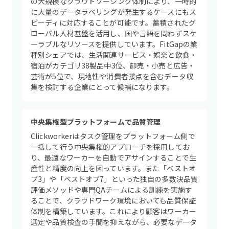
の大規模なクラウドソーシング体制により、一時的
に大量のデータラベリングが発生するケースにもス
ピーディに対応することが可能です。蓄積されたグ
ローバル人材基盤を活用し、国や言語を問わずスケ
ーラブルなリソースを提供しています。FitGapの業
種別シェアでは、生活関連サービス・娯楽と飲食・
宿泊がカテゴリ38製品中3位、卸売・小売と広告・
芸術が5位で、現地性や消費者接点を含むデータ収
集を検討する企業にとって候補になります。
中央集権型プラットフォームで品質管理
Clickworkerはタスク管理をプラットフォーム側で
一括して行う中央集権的アプローチを採用してお
り、最適なワーカーを自動でアサインすることで生
産性と精度の向上を図っています。また「ベストオ
ブ3」や「ベストオブ7」といった独自の多数決品質
評価メソッドや専門QAチームによる訓練を実施す
ることで、クラウドワーク環境においても品質保証
体制を構築しています。これにより顧客はワーカー
選定や品質検査の手間を抑えながら、必要なデータ