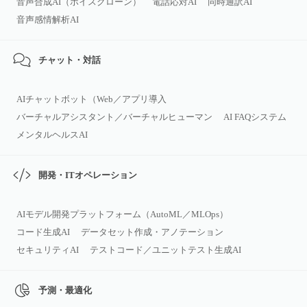
音声合成AI（ボイスクローン）
電話応対AI
同時通訳AI
音声感情解析AI
チャット・対話
AIチャットボット（Web／アプリ導入
バーチャルアシスタント／バーチャルヒューマン
AI FAQシステム
メンタルヘルスAI
開発・ITオペレーション
AIモデル開発プラットフォーム（AutoML／MLOps）
コード生成AI
データセット作成・アノテーション
セキュリティAI
テストコード／ユニットテスト生成AI
予測・最適化