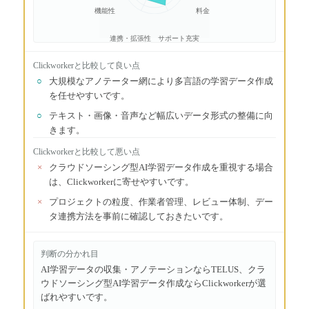
機能性
料金
連携・拡張性
サポート充実
Clickworker
と比較して良い点
○
大規模なアノテーター網により多言語の学習データ作成
を任せやすいです。
○
テキスト・画像・音声など幅広いデータ形式の整備に向
きます。
Clickworker
と比較して悪い点
×
クラウドソーシング型AI学習データ作成を重視する場合
は、Clickworkerに寄せやすいです。
×
プロジェクトの粒度、作業者管理、レビュー体制、デー
タ連携方法を事前に確認しておきたいです。
判断の分かれ目
AI学習データの収集・アノテーションならTELUS、クラ
ウドソーシング型AI学習データ作成ならClickworkerが選
ばれやすいです。