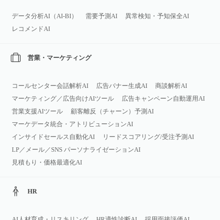
データ分析AI（AI‑BI）
需要予測AI
異常検知・予知保全AI
レコメンドAI
営業・マーケティング
コールセンター会話解析AI
広告バナー生成AI
商談解析AI
マーケティング／広告向けAIツール
広告キャンペーン自動運用AI
営業支援AIツール
顧客離反（チャーン）予測AI
マーケデータ統合・アトリビューションAI
インサイドセールス自動化AI
リードスコアリング/受注予測AI
LP／メール／SNS パーソナライゼーションAI
見積もり・価格最適化AI
HR
AI人材育成・リスキリング
HR適性診断AI
採用面接評価AI