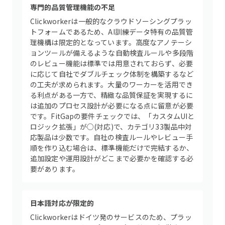
専門的品質管理機能の不足
Clickworkerは一般的なクラウドソーシングプラッ
トフォームであるため、AI訓練データ特有の品質管
理機構は限定的となっています。高度なアノテーシ
ョンツールが備えるような自動検査ルールや多段階
のレビュー機能は標準では用意されておらず、必要
に応じて自社でダブルチェック体制を構築するなど
の工夫が求められます。大量のワーカーを活用でき
る利点がある一方で、精緻な品質保証を実現するに
は追加のプロセス設計が必要になる点に留意が必要
です。FitGapの要件チェックでは、「カスタムUIと
ロジック拡張」が○(対応)で、カテゴリ33製品中対
応製品は少数です。自社の検査ルールやレビュー手
順を作り込む場合は、標準機能だけで完結するか、
追加設定や運用設計がどこまで必要かを確認する必
要があります。
日本語対応が限定的
Clickworkerはドイツ発のサービスのため、プラッ