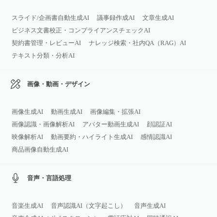
スライド/企画書自動生成AI
議事録作成AI
文章生成AI
ビジネス文書校正・コンプライアンスチェックAI
契約書管理・レビューAI
ナレッジ検索・社内QA（RAG）AI
テキスト分類・分析AI
画像・動画・デザイン
画像生成AI
動画生成AI
画像編集・拡張AI
画像認識・画像解析AI
アバター動画生成AI
顔認証AI
映像解析AI
動画要約・ハイライト生成AI
感情認識AI
商品画像自動生成AI
音声・言語処理
音楽生成AI
音声認識AI（文字起こし）
音声生成AI