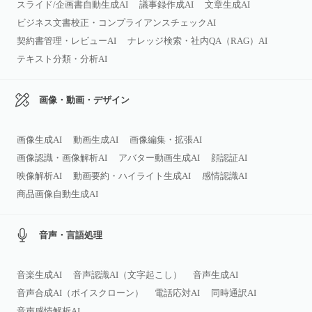
スライド/企画書自動生成AI
議事録作成AI
文章生成AI
ビジネス文書校正・コンプライアンスチェックAI
契約書管理・レビューAI
ナレッジ検索・社内QA（RAG）AI
テキスト分類・分析AI
画像・動画・デザイン
画像生成AI
動画生成AI
画像編集・拡張AI
画像認識・画像解析AI
アバター動画生成AI
顔認証AI
映像解析AI
動画要約・ハイライト生成AI
感情認識AI
商品画像自動生成AI
音声・言語処理
音楽生成AI
音声認識AI（文字起こし）
音声生成AI
音声合成AI（ボイスクローン）
電話応対AI
同時通訳AI
音声感情解析AI