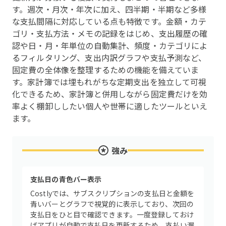
す。週次・月次・年次に加え、四半期・半期など多様
な支払間隔に対応している点も特徴です。金額・カテ
ゴリ・支払方法・メモの記録をはじめ、支出履歴の確
認や日・月・年単位の自動集計、頻度・カテゴリによ
るフィルタリング、支出内訳グラフや支払予測など、
固定費の全体像を整理するための機能を備えていま
す。家計簿では埋もれがちな定期支出を独立して可視
化できるため、家計簿と併用しながら固定費だけを効
率よく棚卸ししたい個人や世帯に適したツールといえ
ます。
強み
支払日の青色バー表示
Costlyでは、サブスクリプションの支払日と金額を
青いバーとグラフで視覚的に表示しており、次回の
支払日をひと目で確認できます。一度登録しておけ
ばアプリが自動で支払日を更新するため、支払い漏