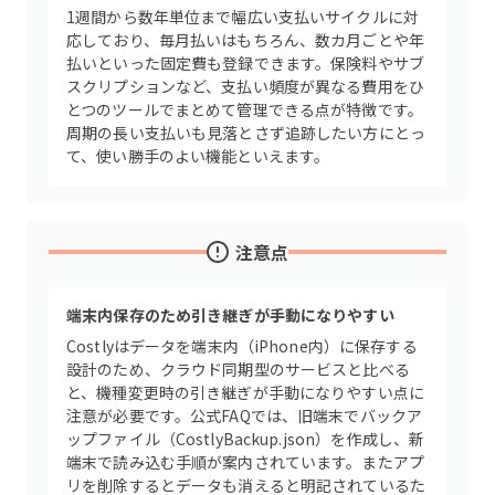
1週間から数年単位まで幅広い支払いサイクルに対
応しており、毎月払いはもちろん、数カ月ごとや年
払いといった固定費も登録できます。保険料やサブ
スクリプションなど、支払い頻度が異なる費用をひ
とつのツールでまとめて管理できる点が特徴です。
周期の長い支払いも見落とさず追跡したい方にとっ
て、使い勝手のよい機能といえます。
注意点
端末内保存のため引き継ぎが手動になりやすい
Costlyはデータを端末内（iPhone内）に保存する
設計のため、クラウド同期型のサービスと比べる
と、機種変更時の引き継ぎが手動になりやすい点に
注意が必要です。公式FAQでは、旧端末でバックア
ップファイル（CostlyBackup.json）を作成し、新
端末で読み込む手順が案内されています。またアプ
リを削除するとデータも消えると明記されているた