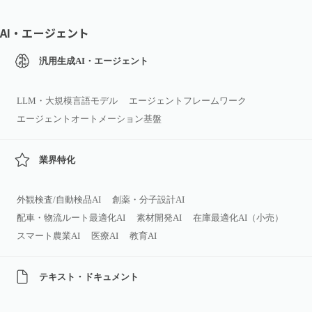
AI・エージェント
汎用生成AI・エージェント
LLM・大規模言語モデル
エージェントフレームワーク
エージェントオートメーション基盤
業界特化
外観検査/自動検品AI
創薬・分子設計AI
配車・物流ルート最適化AI
素材開発AI
在庫最適化AI（小売）
スマート農業AI
医療AI
教育AI
テキスト・ドキュメント