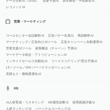
データ分析AI（AI‑BI）
需要予測AI
異常検知・予知保全AI
レコメンドAI
営業・マーケティング
コールセンター会話解析AI
広告バナー生成AI
商談解析AI
マーケティング／広告向けAIツール
広告キャンペーン自動運用AI
営業支援AIツール
顧客離反（チャーン）予測AI
マーケデータ統合・アトリビューションAI
インサイドセールス自動化AI
リードスコアリング/受注予測AI
LP／メール／SNS パーソナライゼーションAI
見積もり・価格最適化AI
HR
AI人材育成・リスキリング
HR適性診断AI
採用面接評価AI
人材マッチングAI
パーソナルコーチングAI