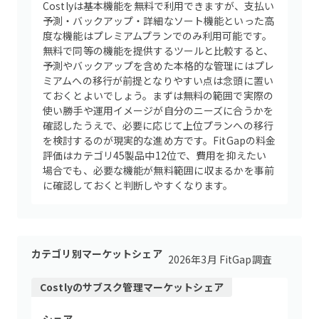
Costlyは基本機能を無料で利用できますが、支払い
予測・バックアップ・詳細なソート機能といった高
度な機能はプレミアムプランでのみ利用可能です。
無料で同等の機能を提供するツールと比較すると、
予測やバックアップを含めた本格的な管理にはプレ
ミアムへの移行が前提となりやすい点は念頭に置い
ておくとよいでしょう。まずは無料の範囲で実際の
使い勝手や運用イメージが自分のニーズに合うかを
確認したうえで、必要に応じて上位プランへの移行
を検討するのが現実的な進め方です。FitGapの料金
評価はカテゴリ45製品中12位で、費用を抑えたい
場合でも、必要な機能が無料範囲に収まるかを事前
に確認しておくと判断しやすくなります。
カテゴリ別マーケットシェア
2026年3月 FitGap調査
Costly
の
サブスク管理
マーケットシェア