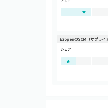
E2open
の
SCM（サプライ
シェア