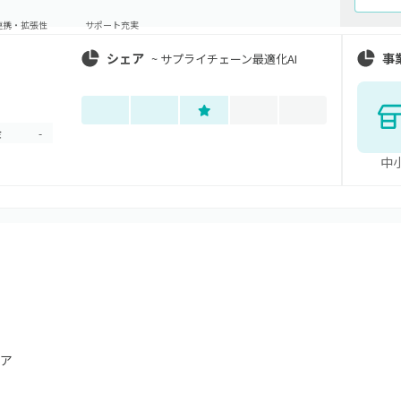
連携・拡張性
サポート充実
シェア
事
~
サプライチェーン最適化AI
金
-
中
ア