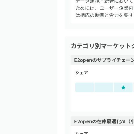
データ連携・統合において
ためには、ユーザー企業内
は相応の時間と労力を要す
カテゴリ別マーケット
E2open
の
サプライチェーン
シェア
E2open
の
在庫最適化AI（
シェア