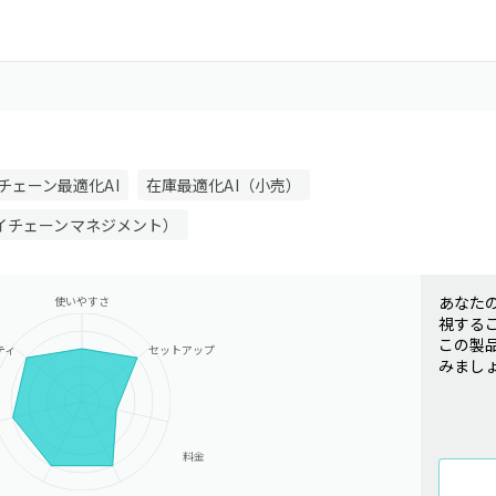
チェーン最適化AI
在庫最適化AI（小売）
ライチェーンマネジメント）
あなた
使いやすさ
視する
この製
ティ
セットアップ
みまし
料金